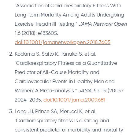
"Association of Cardiorespiratory Fitness With
Long-term Mortality Among Adults Undergoing
Exercise Treadmill Testing."
JAMA Network Open
1.6 (2018): e183605.
doi:10.1001/jamanetworkopen.2018.3605
Kodama S, Saito K, Tanaka S, et al.
"Cardiorespiratory Fitness as a Quantitative
Predictor of All-Cause Mortality and
Cardiovascular Events in Healthy Men and
Women: A Meta-analysis."
JAMA
301.19 (2009):
2024-2035.
doi:10.1001/jama.2009.681
Lang JJ, Prince SA, Merucci K, et al.
"Cardiorespiratory fitness is a strong and
consistent predictor of morbidity and mortality