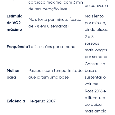
cardíaca máxima, com 3 min
de conversa
de recuperação leve
Estímulo
Mais lento
Mais forte por minuto (cerca
de VO2
por minuto,
de 7% em 8 semanas)
máximo
ainda eficaz
2 a 3
sessões
Frequência
1 a 2 sessões por semana
mais longas
por semana
Construir a
Melhor
Pessoas com tempo limitado
base e
para
que já têm uma base
sustentar o
volume
Ross 2016 e
a literatura
Evidência
Helgerud 2007
aeróbica
mais ampla