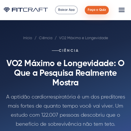
Baixar App
Faça o Quiz
Ciência
Início
/
Ciência
/
VO2 Máximo e Longevidade
Guias
CIÊNCIA
Comparações
VO2 Máximo e Longevidade: O
90 Dias
Que a Pesquisa Realmente
Mostra
Exercícios
A aptidão cardiorrespiratória é um dos preditores
Blog
mais fortes de quanto tempo você vai viver. Um
estudo com 122.007 pessoas descobriu que o
Calculadoras
benefício de sobrevivência não tem teto.