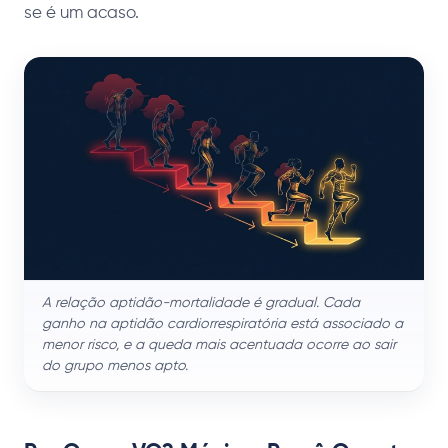
se é um acaso.
A relação aptidão-mortalidade é gradual. Cada
ganho na aptidão cardiorrespiratória está associado a
menor risco, e a queda mais acentuada ocorre ao sair
do grupo menos apto.