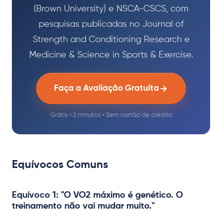
(Brown University) e NSCA-CSCS, com
pesquisas publicadas no Journal of
Strength and Conditioning Research e
Medicine & Science in Sports & Exercise.
Faça a Avaliação Gratuita
Grátis • 2 minutos • Sem cartão de crédito
Equívocos Comuns
Equívoco 1: "O VO2 máximo é genético. O
treinamento não vai mudar muito."