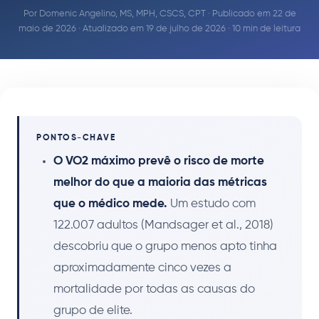
Por
Domenic Angelino, MS, MPH, CSCS, CPT
· Publicado em 22 de
maio de 2026 · Atualizado em 19 de julho de 2026 · 10 min de leitura
PONTOS-CHAVE
O VO2 máximo prevê o risco de morte
melhor do que a maioria das métricas
que o médico mede.
Um estudo com
122.007 adultos (Mandsager et al., 2018)
descobriu que o grupo menos apto tinha
aproximadamente cinco vezes a
mortalidade por todas as causas do
grupo de elite.