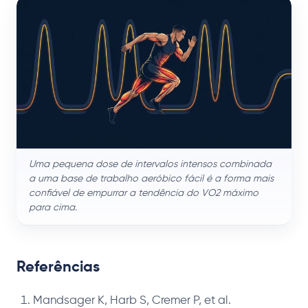
Uma pequena dose de intervalos intensos combinada
a uma base de trabalho aeróbico fácil é a forma mais
confiável de empurrar a tendência do VO2 máximo
para cima.
Referências
Mandsager K, Harb S, Cremer P, et al.