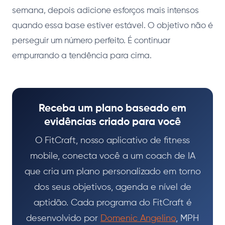
semana, depois adicione esforços mais intensos
quando essa base estiver estável. O objetivo não é
perseguir um número perfeito. É continuar
empurrando a tendência para cima.
Receba um plano baseado em
evidências criado para você
O FitCraft, nosso aplicativo de fitness
mobile, conecta você a um coach de IA
que cria um plano personalizado em torno
dos seus objetivos, agenda e nível de
aptidão. Cada programa do FitCraft é
desenvolvido por
Domenic Angelino
, MPH