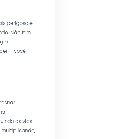
ais perigoso e
undo. Não tem
gia. É
nder — você
ostrar.
ema
ruindo as vias
 multiplicando,