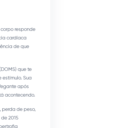
 corpo responde
cia cardíaca
dência de que
 (DOMS) que te
 estímulo. Sua
ofegante após
tá acontecendo.
r, perda de peso,
 de 2015
ertrofia