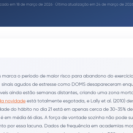
icado em 18 de março de 2026 · Última atualização em 24 de março de 2026 
 marca o período de maior risco para abandono do exercício
, sinais agudos de estresse como DOMS desapareceram enq
síveis ainda estão semanas distantes, criando uma zona mort
a novidade
está totalmente esgotada, e Lally et al. (2010) d
ade do hábito no dia 21 está em apenas cerca de 30-35% de
 é em média 66 dias. A força de vontade sozinha não pode su
o por essa lacuna. Dados de frequência em academias mo