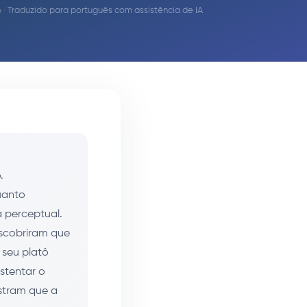
· Traduzido para português com assistência de IA
.
uanto
a perceptual.
escobriram que
 seu platô
stentar o
stram que a