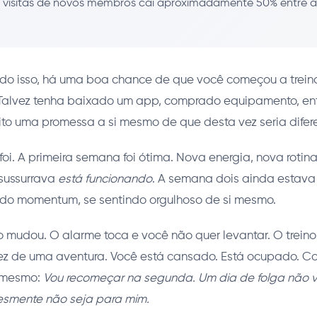
e visitas de novos membros cai aproximadamente 50% entre 
ndo isso, há uma boa chance de que você começou a treina
Talvez tenha baixado um app, comprado equipamento, e
to uma promessa a si mesmo de que desta vez seria difere
foi. A primeira semana foi ótima. Nova energia, nova rotin
 sussurrava
está funcionando
. A semana dois ainda estava
ndo momentum, se sentindo orgulhoso de si mesmo.
 mudou. O alarme toca e você não quer levantar. O trein
z de uma aventura. Você está cansado. Está ocupado. C
i mesmo:
Vou recomeçar na segunda. Um dia de folga não va
lesmente não seja para mim.