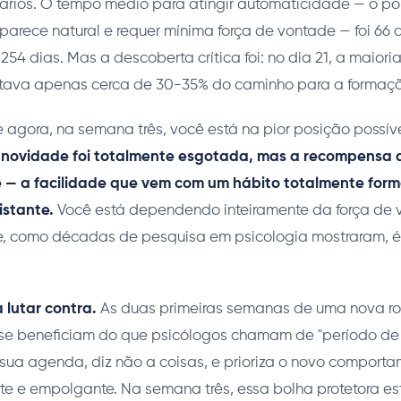
iários. O tempo médio para atingir automaticidade — o po
rece natural e requer mínima força de vontade — foi 66 d
 254 dias. Mas a descoberta crítica foi: no dia 21, a maiori
stava apenas cerca de 30-35% do caminho para a formaçã
ue agora, na semana três, você está na pior posição possív
novidade foi totalmente esgotada, mas a recompensa 
 — a facilidade que vem com um hábito totalmente for
istante.
Você está dependendo inteiramente da força de v
e, como décadas de pesquisa em psicologia mostraram, é
 lutar contra.
As duas primeiras semanas de uma nova ro
se beneficiam do que psicólogos chamam de "período de 
 sua agenda, diz não a coisas, e prioriza o novo comport
e e empolgante. Na semana três, essa bolha protetora est