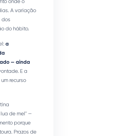
nto onde o
ias. A variação
a dos
o do hábito.
el:
a
da
mado — ainda
ontade. E a
 um recurso
tina
lua de mel" —
amento porque
oura. Prazos de