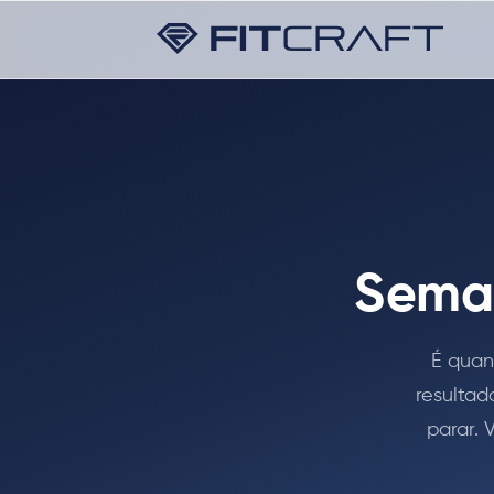
Seman
É quan
resultad
parar. 