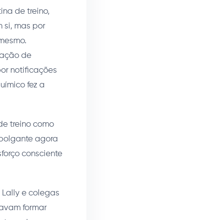
na de treino,
 si, mas por
 mesmo.
ração de
or notificações
uímico fez a
de treino como
empolgante agora
forço consciente
 Lally e colegas
tavam formar