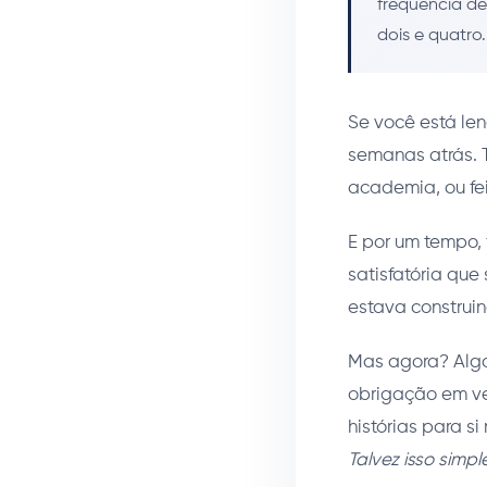
frequência d
dois e quatro.
Se você está le
semanas atrás. 
academia, ou fei
E por um tempo, 
satisfatória que
estava construi
Mas agora? Algo
obrigação em ve
histórias para s
Talvez isso simp