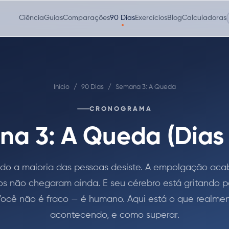
Ciência
Guias
Comparações
90 Dias
Exercícios
Blog
Calculadoras
Início
/
90 Dias
/
Semana 3: A Queda
CRONOGRAMA
a 3: A Queda (Dias 
do a maioria das pessoas desiste. A empolgação aca
os não chegaram ainda. E seu cérebro está gritando 
Você não é fraco — é humano. Aqui está o que realme
acontecendo, e como superar.