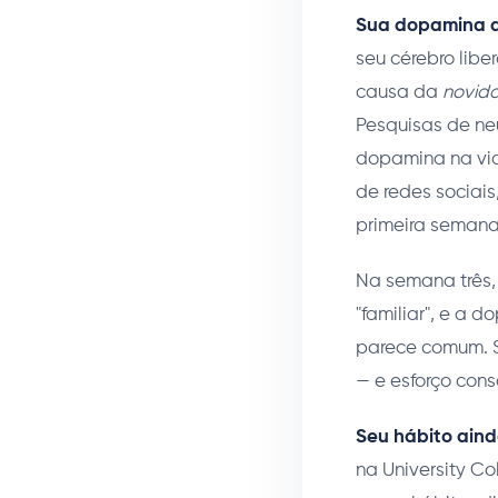
Sua dopamina 
seu cérebro libe
causa da
novid
Pesquisas de ne
dopamina na via
de redes sociais
primeira semana 
Na semana três,
"familiar", e a 
parece comum. Se
— e esforço cons
Seu hábito aind
na University C