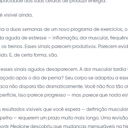
pacidade das suas células de produzir energia.
 visível ainda.
ma a duas semanas de um novo programa de exercícios, o
a aguda de estresse — inflamação, dor muscular, frequên
os treinos. Esses sinais parecem produtivos. Parecem evi
o. E, de certa forma, são.
 esses sinais agudos desaparecem. A dor muscular tardia
raçado após o dia de perna? Seu corpo se adaptou a esse
íaca não dispara tão dramaticamente. Você não fica tão 
perfície, isso parece progresso — mas
parece
que nada es
s resultados visíveis que você espera — definição muscula
elho — requerem um prazo muito mais longo. Uma revisão
orts Medicine
descobriu que mudanças mensuráveis na hip