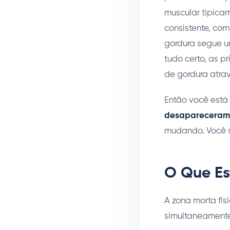
muscular tipica
consistente, co
gordura segue u
tudo certo, as 
de gordura atra
Então você está
desapareceram, 
mudando. Você s
O Que Es
A zona morta fís
simultaneamente 