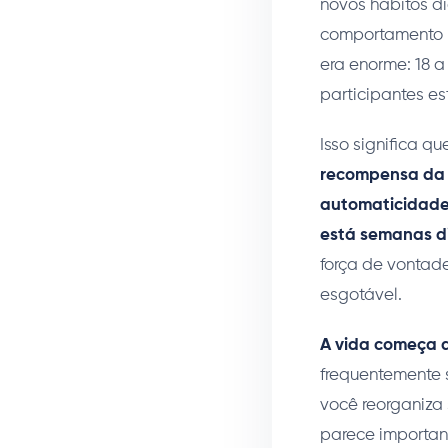
novos hábitos d
comportamento pa
era enorme: 18 a
participantes e
Isso significa q
recompensa da 
automaticidade
está semanas d
força de vontad
esgotável.
A vida começa a
frequentemente 
você reorganiza
parece important