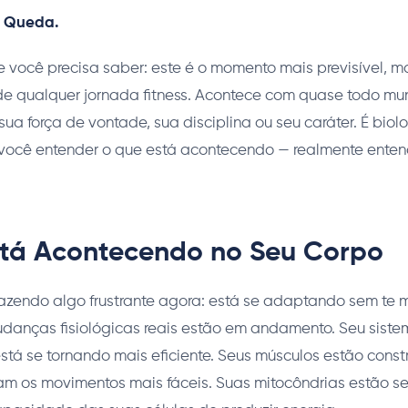
a Queda.
e você precisa saber: este é o momento mais previsível, m
de qualquer jornada fitness. Acontece com quase todo m
ua força de vontade, sua disciplina ou seu caráter. É biolo
e você entender o que está acontecendo — realmente ente
tá Acontecendo no Seu Corpo
azendo algo frustrante agora: está se adaptando sem te m
udanças fisiológicas reais estão em andamento. Seu sist
stá se tornando mais eficiente. Seus músculos estão const
am os movimentos mais fáceis. Suas mitocôndrias estão se