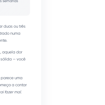
as semanas
r duas ou três
ntrado numa
nte.
a, aquela dor
 sólida — você
o parece uma
omeça a contar
i fazer mal.