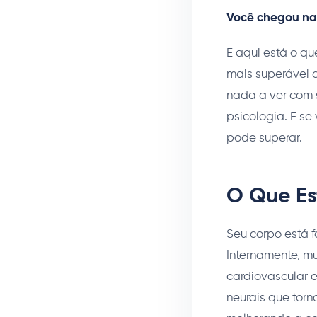
Você chegou n
E aqui está o qu
mais superável 
nada a ver com s
psicologia. E s
pode superar.
O Que Es
Seu corpo está f
Internamente, m
cardiovascular e
neurais que torn