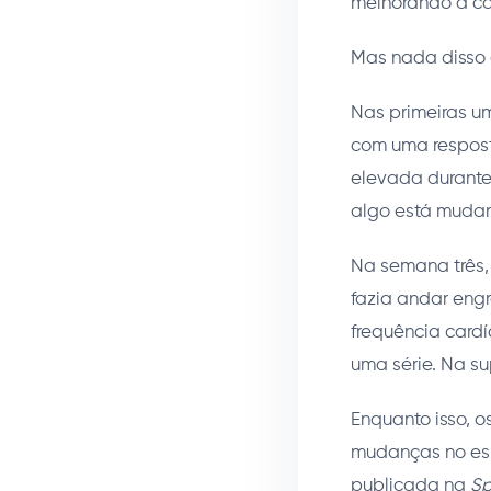
melhorando a ca
Mas nada disso é
Nas primeiras u
com uma respost
elevada durante 
algo está mudand
Na semana três,
fazia andar eng
frequência card
uma série. Na su
Enquanto isso, o
mudanças no esp
publicada na
Sp