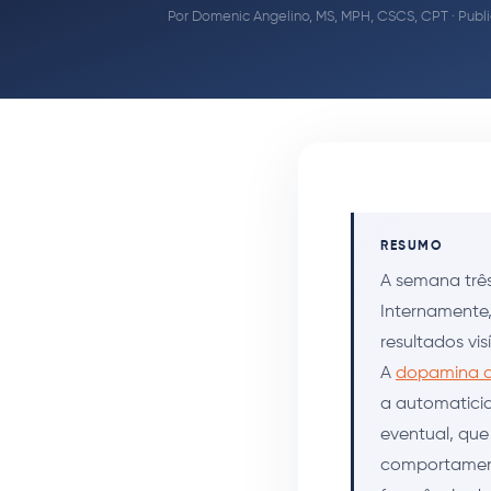
Por
Domenic Angelino, MS, MPH, CSCS, CPT
· Publ
RESUMO
A semana três
Internamente
resultados vi
A
dopamina d
a automaticid
eventual, que
comportament