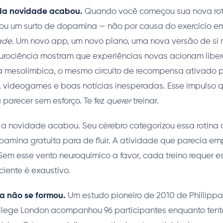
da novidade acabou.
Quando você começou sua nova roti
rou um surto de dopamina — não por causa do exercício em
ade
. Um novo app, um novo plano, uma nova versão de si
urociência mostram que experiências novas acionam libe
 mesolímbica, o mesmo circuito de recompensa ativado p
, videogames e boas notícias inesperadas. Esse impulso q
parecer sem esforço. Te fez
querer
treinar.
 a novidade acabou. Seu cérebro categorizou essa rotina 
dopamina gratuita para de fluir. A atividade que parecia 
m esse vento neuroquímico a favor, cada treino requer es
ciente é exaustivo.
a não se formou.
Um estudo pioneiro de 2010 de Phillippa
ollege London acompanhou 96 participantes enquanto ten