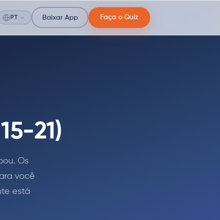
Faça o Quiz
PT
Baixar App
15-21)
bou. Os
para você
nte está