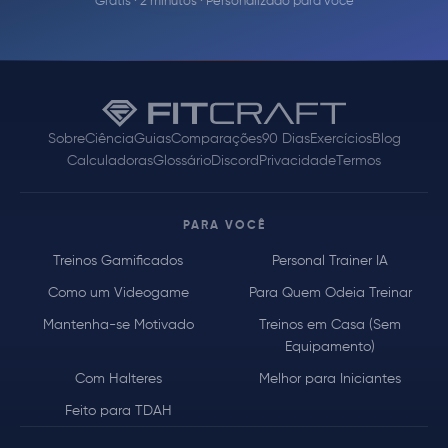
Grátis · 2 minutos · Personalizado para você
Sobre
Ciência
Guias
Comparações
90 Dias
Exercícios
Blog
Calculadoras
Glossário
Discord
Privacidade
Termos
PARA VOCÊ
Treinos Gamificados
Personal Trainer IA
Como um Videogame
Para Quem Odeia Treinar
Mantenha-se Motivado
Treinos em Casa (Sem
Equipamento)
Com Halteres
Melhor para Iniciantes
Feito para TDAH