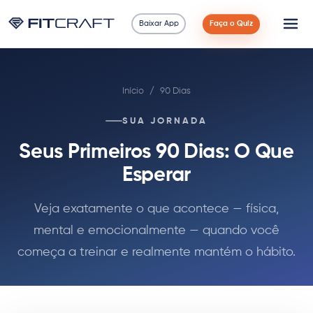
Baixar App
Faça o Quiz
Ciência
Início
/
90 Dias
Guias
SUA JORNADA
Comparações
Seus Primeiros 90 Dias: O Que
90 Dias
Esperar
Exercícios
Veja exatamente o que acontece — física,
mental e emocionalmente — quando você
Blog
começa a treinar e realmente mantém o hábito.
Calculadoras