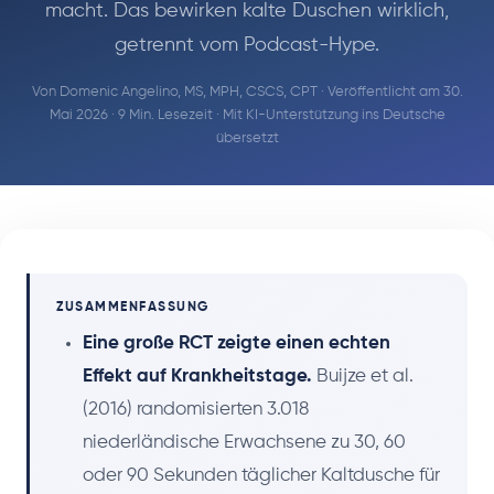
macht. Das bewirken kalte Duschen wirklich,
getrennt vom Podcast-Hype.
Von
Domenic Angelino, MS, MPH, CSCS, CPT
· Veröffentlicht am 30.
Mai 2026 · 9 Min. Lesezeit · Mit KI-Unterstützung ins Deutsche
übersetzt
ZUSAMMENFASSUNG
Eine große RCT zeigte einen echten
Effekt auf Krankheitstage.
Buijze et al.
(2016) randomisierten 3.018
niederländische Erwachsene zu 30, 60
oder 90 Sekunden täglicher Kaltdusche für