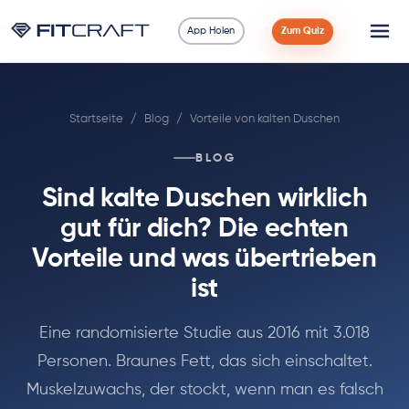
App Holen
Zum Quiz
Wissenschaft
Startseite
/
Blog
/
Vorteile von kalten Duschen
Ratgeber
BLOG
Vergleiche
Sind kalte Duschen wirklich
90 Tage
gut für dich? Die echten
Vorteile und was übertrieben
Übungen
ist
Blog
Eine randomisierte Studie aus 2016 mit 3.018
Personen. Braunes Fett, das sich einschaltet.
Rechner
Muskelzuwachs, der stockt, wenn man es falsch