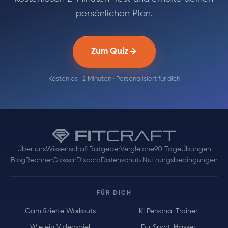
persönlichen Plan.
Zum Quiz
Kostenlos · 2 Minuten · Personalisiert für dich
Über uns
Wissenschaft
Ratgeber
Vergleiche
90 Tage
Übungen
Blog
Rechner
Glossar
Discord
Datenschutz
Nutzungsbedingungen
FÜR DICH
Gamifizierte Workouts
KI Personal Trainer
Wie ein Videospiel
Für Sport-Hasser