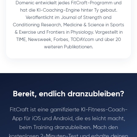
Domenic entwickelt jedes FitCraft-Programm und
hat die KI-Coaching-Engine hinter Ty gebaut.
Veröffentlicht im Journal of Strength and
Conditioning Research, Medicine & Science in Sports
& Exercise und Frontiers in Physiology. Vorgestellt in
TIME, Newsweek, Forbes, TODAY.com und über 20
weiteren Publikationen.
Bereit, endlich dranzubleiben?
FitCraft ist eine gamifizierte KI-Fitness-Coach-
App für iOS und Android, die es leicht macht,
beim Training dranzubleiben. Mach den
kostenlosen 2-Minuten-Test und erhalte deinen