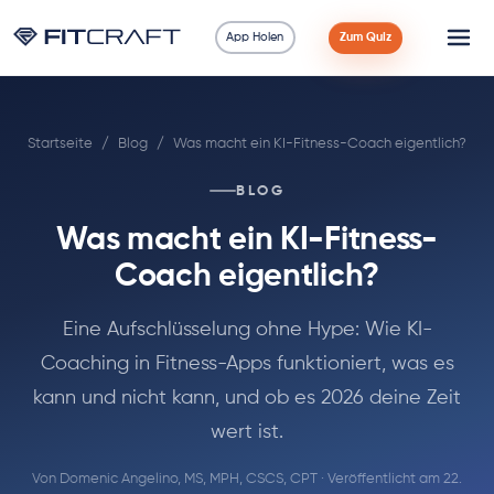
App Holen
Zum Quiz
Wissenschaft
Startseite
/
Blog
/
Was macht ein KI-Fitness-Coach eigentlich?
Ratgeber
BLOG
Vergleiche
Was macht ein KI-Fitness-
90 Tage
Coach eigentlich?
Übungen
Eine Aufschlüsselung ohne Hype: Wie KI-
Coaching in Fitness-Apps funktioniert, was es
Blog
kann und nicht kann, und ob es 2026 deine Zeit
wert ist.
Rechner
Von
Domenic Angelino, MS, MPH, CSCS, CPT
· Veröffentlicht am 22.