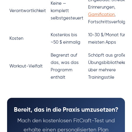
Keine —
Erinnerungen,
Verantwortlichkeit
komplett
Gamification
,
selbstgesteuert
Fortschrittsverfolgun
Kostenlos bis
10-30 $/Monat für di
Kosten
~50 $ einmalig
meisten Apps
Begrenzt auf
Schöpft aus großen
das, was das
Übungsbibliotheken
Workout-Vielfalt
Programm
über mehrere
enthält
Trainingsstile
Bereit, das in die Praxis umzusetzen?
Mach den kostenlosen FitCraft-Test und
erhalte einen personalisierten Plan