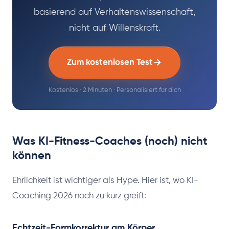
basierend auf Verhaltenswissenschaft,
nicht auf Willenskraft.
Zum kostenlosen Test
Kostenlos · 2 Minuten · Personalisiert für dich
Was KI-Fitness-Coaches (noch) nicht
können
Ehrlichkeit ist wichtiger als Hype. Hier ist, wo KI-
Coaching 2026 noch zu kurz greift:
Echtzeit-Formkorrektur am Körper