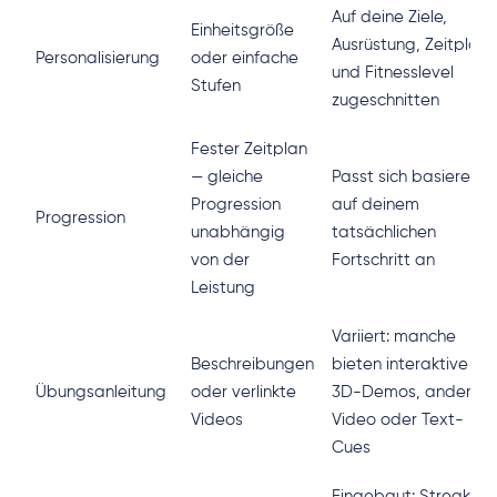
Auf deine Ziele,
Einheitsgröße
Ausrüstung, Zeitplan
Personalisierung
oder einfache
und Fitnesslevel
Stufen
zugeschnitten
Fester Zeitplan
— gleiche
Passt sich basierend
Progression
auf deinem
Progression
unabhängig
tatsächlichen
von der
Fortschritt an
Leistung
Variiert: manche
Beschreibungen
bieten interaktive
Übungsanleitung
oder verlinkte
3D-Demos, andere
Videos
Video oder Text-
Cues
Eingebaut: Streaks,