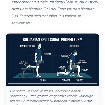
mehr brennt als dein vorderer Gluteus, drückst du
dich vom hinteren Fuß ab. Entlaste den hinteren
Fuß. Er sollte sich anfühlen, als könnte er
schweben."
Die untere Position: vorderes Schienbein nahezu
senkrecht, Hüften gerade abgesenkt, leichte Vorbeuge,
um die Glutealmuskulatur zu betonen, hinterer Fuß auf