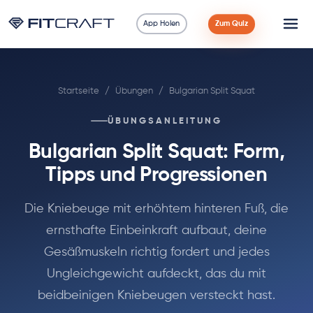
App Holen
Zum Quiz
Wissenschaft
Startseite
/
Übungen
/
Bulgarian Split Squat
Ratgeber
ÜBUNGSANLEITUNG
Vergleiche
Bulgarian Split Squat: Form,
90 Tage
Tipps und Progressionen
Übungen
Die Kniebeuge mit erhöhtem hinteren Fuß, die
ernsthafte Einbeinkraft aufbaut, deine
Blog
Gesäßmuskeln richtig fordert und jedes
Ungleichgewicht aufdeckt, das du mit
Rechner
beidbeinigen Kniebeugen versteckt hast.