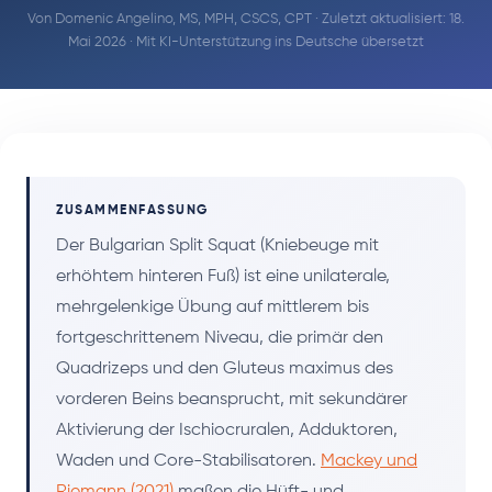
Von
Domenic Angelino, MS, MPH, CSCS, CPT
· Zuletzt aktualisiert: 18.
Mai 2026 · Mit KI-Unterstützung ins Deutsche übersetzt
ZUSAMMENFASSUNG
Der Bulgarian Split Squat (Kniebeuge mit
erhöhtem hinteren Fuß) ist eine unilaterale,
mehrgelenkige Übung auf mittlerem bis
fortgeschrittenem Niveau, die primär den
Quadrizeps und den Gluteus maximus des
vorderen Beins beansprucht, mit sekundärer
Aktivierung der Ischiocruralen, Adduktoren,
Waden und Core-Stabilisatoren.
Mackey und
Riemann (2021)
maßen die Hüft- und