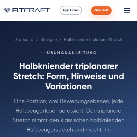
App Holen
Zum Quiz
Wissenschaft
Startseite
/
Übungen
/
Halbkniender triplanarer Stretch
Ratgeber
ÜBUNGSANLEITUNG
Vergleiche
Halbkniender triplanarer
90 Tage
Stretch: Form, Hinweise und
Variationen
Übungen
Eine Position, drei Bewegungsebenen, jede
Blog
Hüftbeugerfaser adressiert. Der triplanare
Stretch nimmt den klassischen halbknienden
Rechner
Hüftbeugerstretch und macht ihn