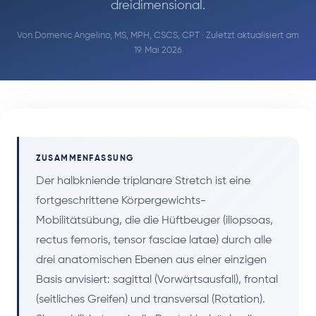
dreidimensional.
Von
Domenic Angelino, MS, MPH, CSCS, CPT
· Zuletzt aktualisiert am
19. Mai 2026
ZUSAMMENFASSUNG
Der halbkniende triplanare Stretch ist eine
fortgeschrittene Körpergewichts-
Mobilitätsübung, die die Hüftbeuger (iliopsoas,
rectus femoris, tensor fasciae latae) durch alle
drei anatomischen Ebenen aus einer einzigen
Basis anvisiert: sagittal (Vorwärtsausfall), frontal
(seitliches Greifen) und transversal (Rotation).