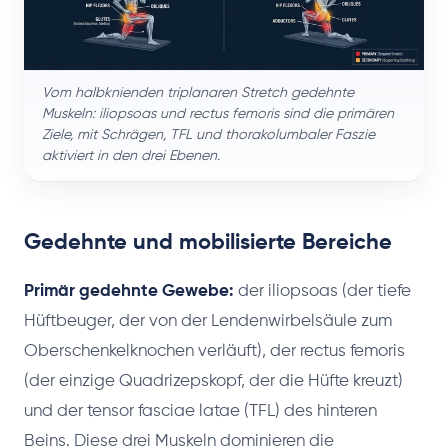
Vom halbknienden triplanaren Stretch gedehnte
Muskeln: iliopsoas und rectus femoris sind die primären
Ziele, mit Schrägen, TFL und thorakolumbaler Faszie
aktiviert in den drei Ebenen.
Gedehnte und mobilisierte Bereiche
Primär gedehnte Gewebe:
der iliopsoas (der tiefe
Hüftbeuger, der von der Lendenwirbelsäule zum
Oberschenkelknochen verläuft), der rectus femoris
(der einzige Quadrizepskopf, der die Hüfte kreuzt)
und der tensor fasciae latae (TFL) des hinteren
Beins. Diese drei Muskeln dominieren die