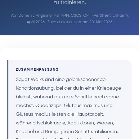
zu trainieren.
Von
Domenic Angelino, MS, MPH, CSCS, CPT
· Veröffentlicht am 9.
April 2026 · Zuletzt aktualisiert am 20. Mai 2026
ZUSAMMENFASSUNG
Squat Walks sind eine gelenkschonende
Konditionsübung, bei der du in einer Kniebeuge
bleibst, während du kurze Schritte nach vorne
machst. Quadrizeps, Gluteus maximus und
Gluteus medius leisten die Hauptarbeit,
während Ischiokrurale, Adduktoren, Waden,
Knöchel und Rumpf jeden Schritt stabilisieren.