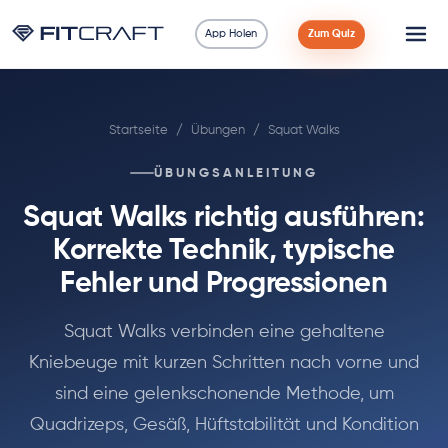
App Holen
Zum Quiz
Wissenschaft
Startseite
/
Übungen
/
Squat Walks
Ratgeber
ÜBUNGSANLEITUNG
Vergleiche
Squat Walks richtig ausführen:
90 Tage
Korrekte Technik, typische
Fehler und Progressionen
Übungen
Squat Walks verbinden eine gehaltene
Blog
Kniebeuge mit kurzen Schritten nach vorne und
sind eine gelenkschonende Methode, um
Rechner
Quadrizeps, Gesäß, Hüftstabilität und Kondition