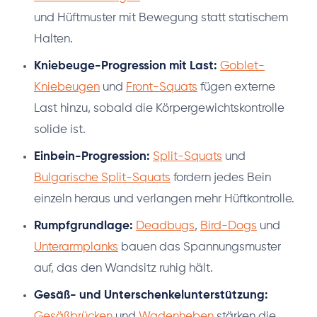
und Hüftmuster mit Bewegung statt statischem
Halten.
Kniebeuge-Progression mit Last:
Goblet-
Kniebeugen
und
Front-Squats
fügen externe
Last hinzu, sobald die Körpergewichtskontrolle
solide ist.
Einbein-Progression:
Split-Squats
und
Bulgarische Split-Squats
fordern jedes Bein
einzeln heraus und verlangen mehr Hüftkontrolle.
Rumpfgrundlage:
Deadbugs
,
Bird-Dogs
und
Unterarmplanks
bauen das Spannungsmuster
auf, das den Wandsitz ruhig hält.
Gesäß- und Unterschenkelunterstützung:
Gesäßbrücken
und
Wadenheben
stärken die