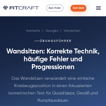
App Holen
Zum Quiz
Wissenschaft
Startseite
/
Übungen
/
Wandsitzen
Ratgeber
ÜBUNGSFÜHRER
Vergleiche
Wandsitzen: Korrekte Technik,
90 Tage
häufige Fehler und
Progressionen
Übungen
Das Wandsitzen verwandelt eine einfache
Blog
Kniebeugeposition in einen fokussierten
isometrischen Test für Quadrizeps, Gesäß und
Rechner
Rumpfausdauer.