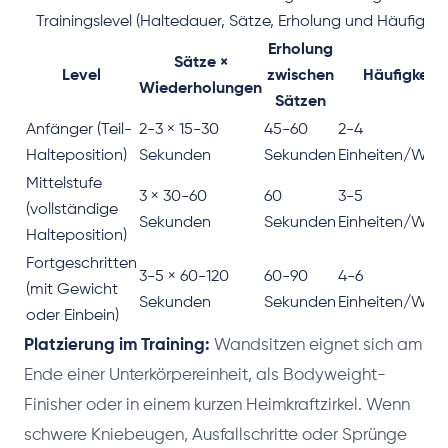
Trainingslevel (Haltedauer, Sätze, Erholung und Häufigkeit
Erholung
Sätze ×
Level
zwischen
Häufigkeit
Wiederholungen
Sätzen
Anfänger (Teil-
2-3 × 15-30
45-60
2-4
Halteposition)
Sekunden
Sekunden
Einheiten/Woc
Mittelstufe
3 × 30-60
60
3-5
(vollständige
Sekunden
Sekunden
Einheiten/Woc
Halteposition)
Fortgeschritten
3-5 × 60-120
60-90
4-6
(mit Gewicht
Sekunden
Sekunden
Einheiten/Woc
oder Einbein)
Platzierung im Training:
Wandsitzen eignet sich am
Ende einer Unterkörpereinheit, als Bodyweight-
Finisher oder in einem kurzen Heimkraftzirkel. Wenn
schwere Kniebeugen, Ausfallschritte oder Sprünge