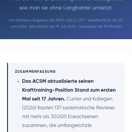
wie man sie ohne Langhantel umsetzt.
Von
Domenic Angelino, MS, MPH, CSCS, CPT
· Veröffentlicht am 25.
Juni 2026 · Aktualisiert am 19. Juli 2026 · Lesedauer ca. 10 Minuten
ZUSAMMENFASSUNG
Das ACSM aktualisierte seinen
Krafttraining-Position Stand zum ersten
Mal seit 17 Jahren.
Currier und Kollegen
(2026) fassten 137 systematische Reviews
mit mehr als 30.000 Erwachsenen
zusammen, die umfangreichste