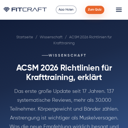
App Holen
Zum Quiz
Wissenschaft
Startseite
/
Wissenschaft
/
ACSM 2026 Richtlinien für
Ratgeber
Krafttraining
Vergleiche
WISSENSCHAFT
ACSM 2026 Richtlinien für
90 Tage
Krafttraining, erklärt
Übungen
Das erste große Update seit 17 Jahren. 137
systematische Reviews, mehr als 30.000
Blog
Teilnehmer. Körpergewicht und Bänder zählen.
Rechner
Anstrengung ist wichtiger als Muskelversagen.
Was die neue Empfehlung wirklich besagt und