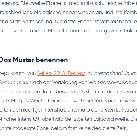
inieren so. Die zweite Ebene ist mechanistisch. Leichte Arbei
nterschiedliche biologische Anpassungen an, und ihre Komb
er als ihre Vermischung. Die dritte Ebene ist vergleichend.
risierte versus andere Modelle randomisieren, gewinnt Polar
: Das Muster benennen
zept kommt von
Seilers 2010-Review
im
International Journ
Performance
. Nach der Verfolgung von Weltklasse-Ausdaue
ten über mehrere Jahre berichtete Seiler einen konsistente
 bis 13 Mal pro Woche trainierten, verbrachten typischerwei
heiten bei niedriger Intensität, unterhalb der ersten Laktatsc
ei hoher Intensität, oberhalb der zweiten Laktatschwelle. D
annte moderate Zone, bekam fast keine dedizierte Zeit.