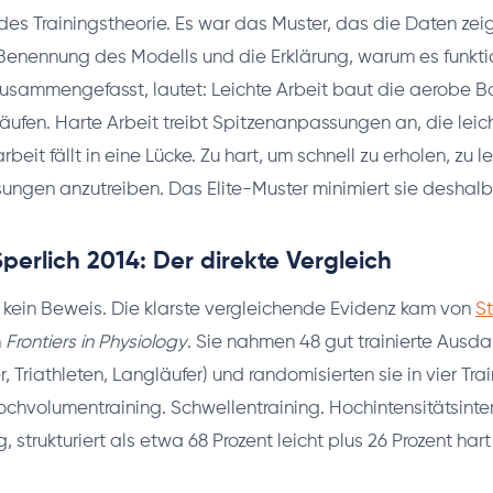
s Trainingstheorie. Es war das Muster, das die Daten zeig
Benennung des Modells und die Erklärung, warum es funktio
usammengefasst, lautet: Leichte Arbeit baut die aerobe Ba
fen. Harte Arbeit treibt Spitzenanpassungen an, die leich
beit fällt in eine Lücke. Zu hart, um schnell zu erholen, zu l
ngen anzutreiben. Das Elite-Muster minimiert sie deshalb
perlich 2014: Der direkte Vergleich
 kein Beweis. Die klarste vergleichende Evidenz kam von
S
n
Frontiers in Physiology
. Sie nahmen 48 gut trainierte Ausda
r, Triathleten, Langläufer) und randomisierten sie in vier Tr
hvolumentraining. Schwellentraining. Hochintensitätsinterv
g, strukturiert als etwa 68 Prozent leicht plus 26 Prozent hart