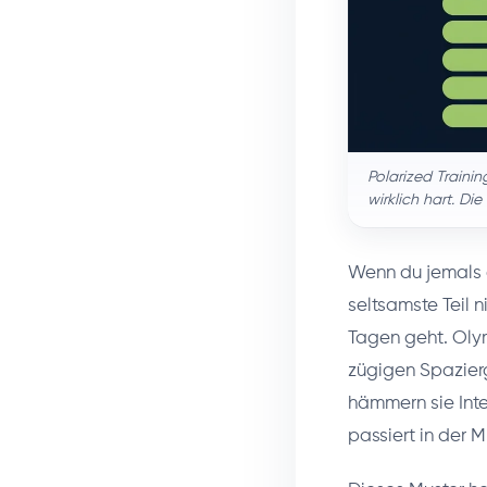
Polarized Trainin
wirklich hart. Die
Wenn du jemals e
seltsamste Teil n
Tagen geht. Oly
zügigen Spazierg
hämmern sie Inte
passiert in der Mi