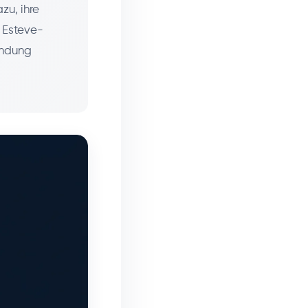
zu, ihre
s Esteve-
indung