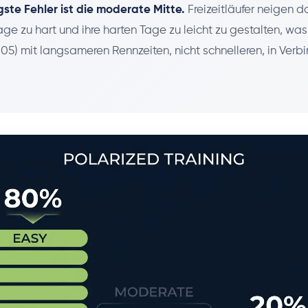
gste Fehler ist die moderate Mitte.
Freizeitläufer neigen da
age zu hart und ihre harten Tage zu leicht zu gestalten, wa
05) mit langsameren Rennzeiten, nicht schnelleren, in Verb