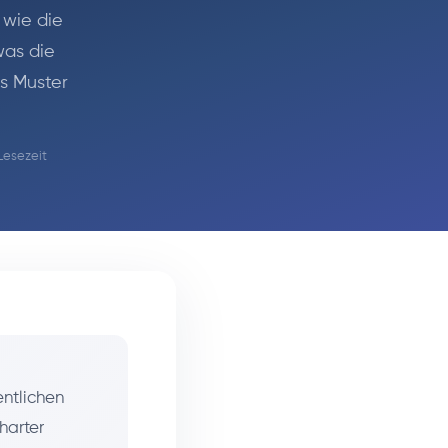
, wie die
was die
s Muster
 Lesezeit
ntlichen
 harter