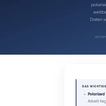
polarisi
weltbe
Daten s
Von
Dom
DAS WICHTIGS
Polarized
Arbeit lie