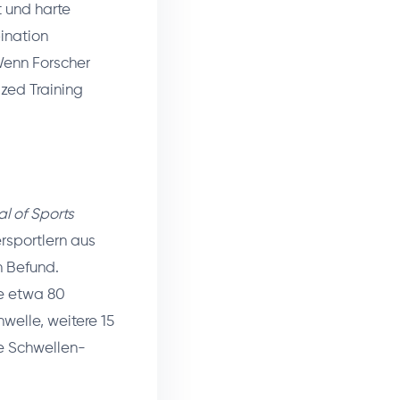
t und harte
ination
 Wenn Forscher
ized Training
al of Sports
rsportlern aus
n Befund.
se etwa 80
hwelle, weitere 15
ie Schwellen-