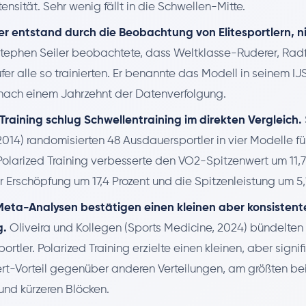
ntensität. Sehr wenig fällt in die Schwellen-Mitte.
r entstand durch die Beobachtung von Elitesportlern, n
tephen Seiler beobachtete, dass Weltklasse-Ruderer, Radfa
fer alle so trainierten. Er benannte das Modell in seinem IJ
nach einem Jahrzehnt der Datenverfolgung.
 Training schlug Schwellentraining im direkten Vergleich.
2014) randomisierten 48 Ausdauersportler in vier Modelle fü
olarized Training verbesserte den VO2-Spitzenwert um 11,7 
ur Erschöpfung um 17,4 Prozent und die Spitzenleistung um 5,
Meta-Analysen bestätigen einen kleinen aber konsistent
g.
Oliveira und Kollegen (Sports Medicine, 2024) bündelten 
ortler. Polarized Training erzielte einen kleinen, aber signi
rt-Vorteil gegenüber anderen Verteilungen, am größten bei 
und kürzeren Blöcken.