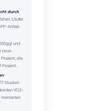
icht durch
hrer, Läufer
SPP-Artikel
Stöggl und
r neun
Prozent, die
1 Prozent.
en
17 Studien
fikanten VO2-
trainierten