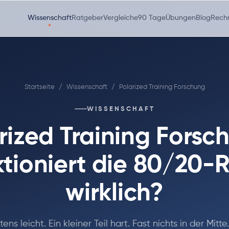
Wissenschaft
Ratgeber
Vergleiche
90 Tage
Übungen
Blog
Rech
Startseite
/
Wissenschaft
/
Polarized Training Forschung
WISSENSCHAFT
rized Training Forsc
tioniert die 80/20-
wirklich?
tens leicht. Ein kleiner Teil hart. Fast nichts in der Mitte