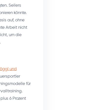
ten. Seilers
nieren könnte.
sis auf, ohne
te Arbeit nicht
eicht, um die
.
töggl und
uersportler
ainingsmodelle für
alltraining.
 plus 6 Prozent