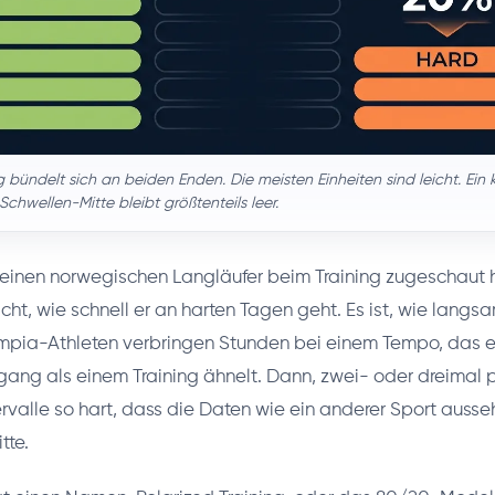
g bündelt sich an beiden Enden. Die meisten Einheiten sind leicht. Ein kle
 Schwellen-Mitte bleibt größtenteils leer.
inen norwegischen Langläufer beim Training zugeschaut ha
icht, wie schnell er an harten Tagen geht. Es ist, wie langsa
mpia-Athleten verbringen Stunden bei einem Tempo, das 
ang als einem Training ähnelt. Dann, zwei- oder dreimal 
rvalle so hart, dass die Daten wie ein anderer Sport ausseh
tte.