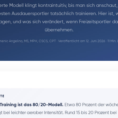
erte Modell klingt kontraintuitiv, bis man sich anschaut
sten Ausdauersportler tatsächlich trainieren. Hier ist, 
agen, und was sich verändert, wenn Freizeitsportler da
übernehmen.
enic Angelino, MS, MPH, CSCS, CPT
· Veröffentlicht am 12. Juni 2026 · 11 Min.
TE
 Training ist das 80/20-Modell.
Etwa 80 Prozent der wöche
gt bei leichter aerober Intensität. Rund 15 bis 20 Prozent bei