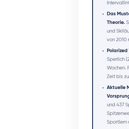
Intervalli
Das Muste
Theorie.
S
und Skiläu
von 2010 
Polarized
Sperlich (
Wochen. P
Zeit bis z
Aktuelle 
Vorsprun
und 437 Sp
Spitzenwe
Sportlern 