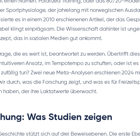
t einen Namen. Polarized Training, oder das 80/20-Modell.
her Sportphysiologe, der jahrelang mit norwegischen Aus
lisierte es in einem 2010 erschienenen Artikel, der das Ges
abel klingt einprägsam. Die Wissenschaft dahinter ist ung
onzept, das in sozialen Medien gut ankommt.
Frage, die es wert ist, beantwortet zu werden. Übertrifft die
intuitiveren Ansatz, im Tempotempo zu schuften, oder ist es
r zufällig tun? Zwei neue Meta-Analysen erschienen 2024 mit
ir durch, was die Forschung zeigt, und was es für Freizeitsp
 haben, der ihre Laktatwerte überwacht.
chung: Was Studien zeigen
Geschichte stützt sich auf drei Beweisebenen. Die erste Eben