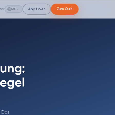
ner
Zum Quiz
DE
App Holen
hung:
Regel
. Das