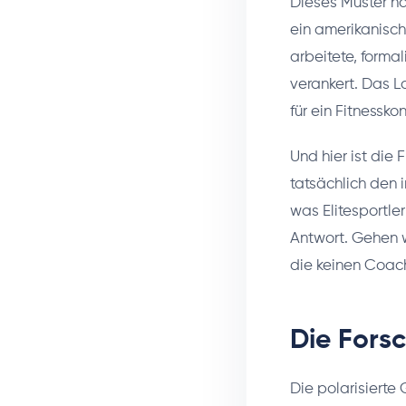
Dieses Muster ha
ein amerikanisc
arbeitete, forma
verankert. Das L
für ein Fitnessk
Und hier ist die 
tatsächlich den 
was Elitesportle
Antwort. Gehen w
die keinen Coach
Die Fors
Die polarisierte 