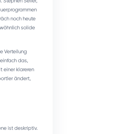
 Stephen Seiler,
dauerprogrammen
präch noch heute
ewöhnlich solide
se Verteilung
 einfach das,
 einer klareren
ortler ändert,
e ist deskriptiv.