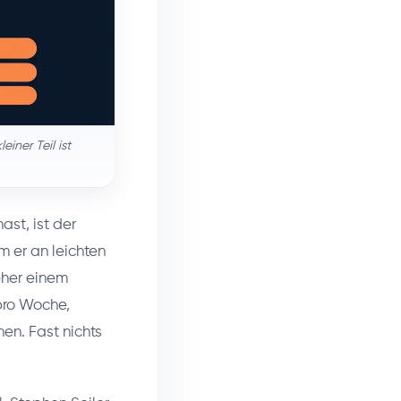
iner Teil ist
st, ist der
m er an leichten
eher einem
pro Woche,
en. Fast nichts