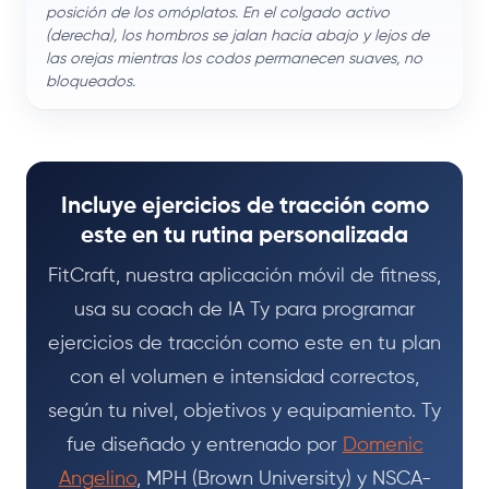
posición de los omóplatos. En el colgado activo
(derecha), los hombros se jalan hacia abajo y lejos de
las orejas mientras los codos permanecen suaves, no
bloqueados.
Incluye ejercicios de tracción como
este en tu rutina personalizada
FitCraft, nuestra aplicación móvil de fitness,
usa su coach de IA Ty para programar
ejercicios de tracción como este en tu plan
con el volumen e intensidad correctos,
según tu nivel, objetivos y equipamiento. Ty
fue diseñado y entrenado por
Domenic
Angelino
, MPH (Brown University) y NSCA-