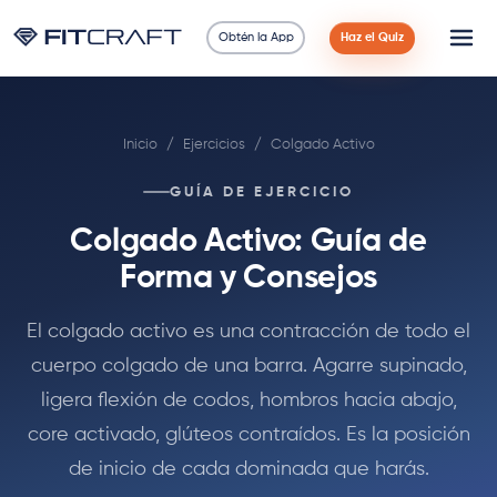
Obtén la App
Haz el Quiz
Ciencia
Inicio
/
Ejercicios
/
Colgado Activo
Guías
GUÍA DE EJERCICIO
Comparaciones
Colgado Activo: Guía de
90 Días
Forma y Consejos
Ejercicios
El colgado activo es una contracción de todo el
cuerpo colgado de una barra. Agarre supinado,
Blog
ligera flexión de codos, hombros hacia abajo,
core activado, glúteos contraídos. Es la posición
Calculadoras
de inicio de cada dominada que harás.