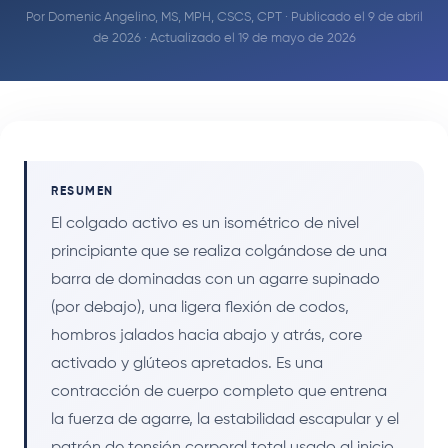
Por
Domenic Angelino, MS, MPH, CSCS, CPT
· Publicado el 9 de abril
de 2026 · Actualizado el 19 de mayo de 2026
RESUMEN
El colgado activo es un isométrico de nivel
principiante que se realiza colgándose de una
barra de dominadas con un agarre supinado
(por debajo), una ligera flexión de codos,
hombros jalados hacia abajo y atrás, core
activado y glúteos apretados. Es una
contracción de cuerpo completo que entrena
la fuerza de agarre, la estabilidad escapular y el
patrón de tensión corporal total usado al inicio