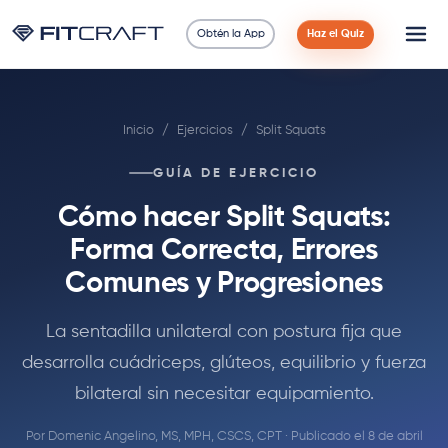
Obtén la App
Haz el Quiz
Ciencia
Inicio
/
Ejercicios
/
Split Squats
Guías
GUÍA DE EJERCICIO
Comparaciones
Cómo hacer Split Squats:
90 Días
Forma Correcta, Errores
Comunes y Progresiones
Ejercicios
La sentadilla unilateral con postura fija que
Blog
desarrolla cuádriceps, glúteos, equilibrio y fuerza
bilateral sin necesitar equipamiento.
Calculadoras
Por
Domenic Angelino, MS, MPH, CSCS, CPT
· Publicado el 8 de abril