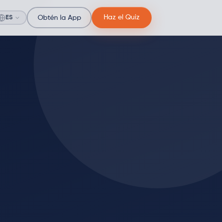
Haz el Quiz
ES
Obtén la App