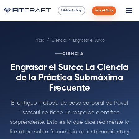
Obtén la App
Haz el Quiz
Ciencia
Inicio
/
Ciencia
/
Engrasar el Surco
Guías
CIENCIA
Comparaciones
Engrasar el Surco: La Ciencia
90 Días
de la Práctica Submáxima
Frecuente
Ejercicios
El antiguo método de peso corporal de Pavel
Blog
Tsatsouline tiene un respaldo científico
sorprendente. Esto es lo que dice realmente la
Calculadoras
literatura sobre frecuencia de entrenamiento y