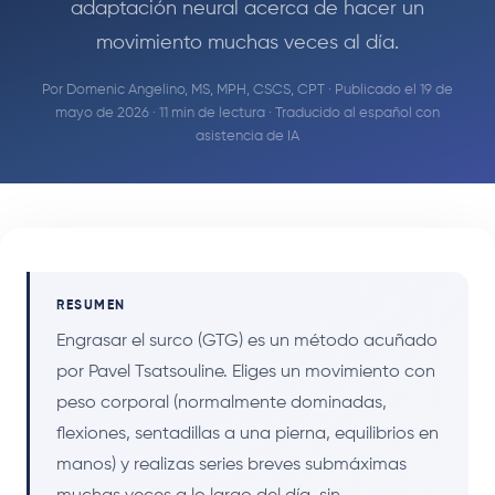
adaptación neural acerca de hacer un
movimiento muchas veces al día.
Por
Domenic Angelino, MS, MPH, CSCS, CPT
· Publicado el 19 de
mayo de 2026 · 11 min de lectura · Traducido al español con
asistencia de IA
RESUMEN
Engrasar el surco (GTG) es un método acuñado
por Pavel Tsatsouline. Eliges un movimiento con
peso corporal (normalmente dominadas,
flexiones, sentadillas a una pierna, equilibrios en
manos) y realizas series breves submáximas