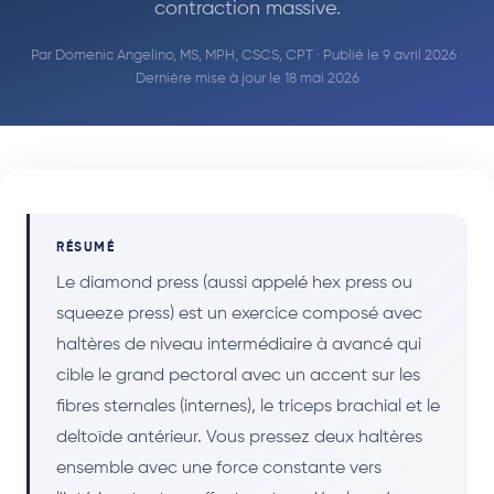
contraction massive.
Par
Domenic Angelino, MS, MPH, CSCS, CPT
· Publié le 9 avril 2026 ·
Dernière mise à jour le 18 mai 2026
RÉSUMÉ
Le diamond press (aussi appelé hex press ou
squeeze press) est un exercice composé avec
haltères de niveau intermédiaire à avancé qui
cible le grand pectoral avec un accent sur les
fibres sternales (internes), le triceps brachial et le
deltoïde antérieur. Vous pressez deux haltères
ensemble avec une force constante vers