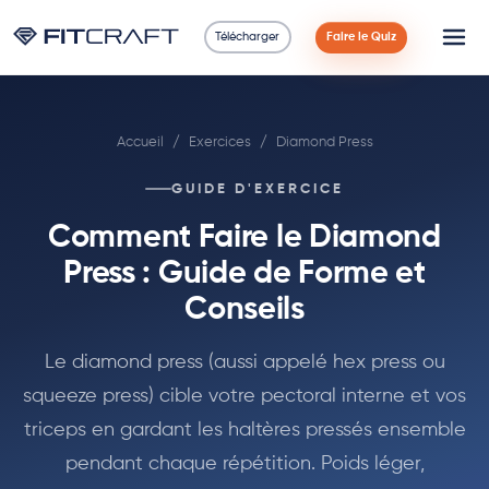
Télécharger
Faire le Quiz
Science
Accueil
/
Exercices
/
Diamond Press
Guides
GUIDE D'EXERCICE
Comparaisons
Comment Faire le Diamond
90 Jours
Press : Guide de Forme et
Conseils
Exercices
Le diamond press (aussi appelé hex press ou
Blog
squeeze press) cible votre pectoral interne et vos
triceps en gardant les haltères pressés ensemble
Calculatrices
pendant chaque répétition. Poids léger,