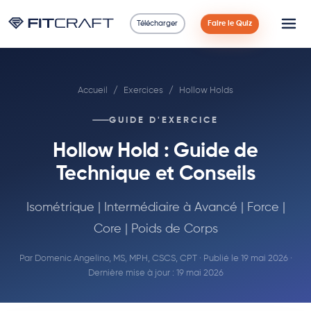
Télécharger
Faire le Quiz
Science
Accueil
/
Exercices
/
Hollow Holds
Guides
GUIDE D'EXERCICE
Comparaisons
Hollow Hold : Guide de
90 Jours
Technique et Conseils
Exercices
Isométrique | Intermédiaire à Avancé | Force |
Core | Poids de Corps
Blog
Par
Domenic Angelino, MS, MPH, CSCS, CPT
· Publié le 19 mai 2026 ·
Dernière mise à jour : 19 mai 2026
Calculatrices