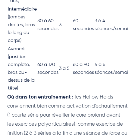
Tuck)
Intermédiaire
(jambes
30 à 60
60
3 à 4
droites, bras
3
secondes
secondes
séances/semaine
le long du
corps)
Avancé
(position
complète,
60 à 120
60 à 90
4 à 6
3 à 5
bras au-
secondes
secondes
séances/semaine
dessus de la
tête)
Où dans ton entraînement :
les Hollow Holds
conviennent bien comme activation d'échauffement
(1 courte série pour réveiller le core profond avant
les exercices polyarticulaires), comme exercice de
finition (2 à 3 séries à la fin d'une séance de force ou