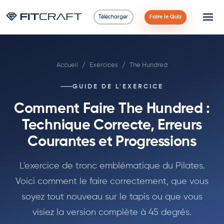
Télécharger
Faire le Quiz
Science
Accueil
/
Exercices
/
The Hundred
Guides
GUIDE DE L'EXERCICE
Comparaisons
Comment Faire The Hundred :
90 Jours
Technique Correcte, Erreurs
Courantes et Progressions
Exercices
L'exercice de tronc emblématique du Pilates.
Blog
Voici comment le faire correctement, que vous
soyez tout nouveau sur le tapis ou que vous
Calculatrices
visiez la version complète à 45 degrés.