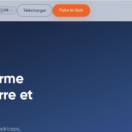
Faire le Quiz
FR
Télécharger
orme
re et
adriceps,