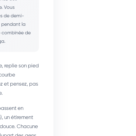
e. Vous
es de demi-
t pendant la
té combinée de
ga.
e, replie son pied
 courbe
ez et pensez, pas
e.
 passent en
, un étirement
e douce. Chacune
plupart des gens