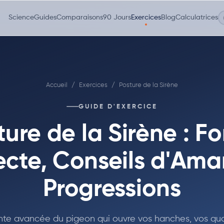
Science
Guides
Comparaisons
90 Jours
Exercices
Blog
Calculatrices
Accueil
/
Exercices
/
Posture de la Sirène
GUIDE D'EXERCICE
ture de la Sirène : F
ecte, Conseils d'Amar
Progressions
nte avancée du pigeon qui ouvre vos hanches, vos qu