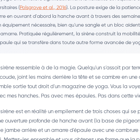
sitaires (
Polsgrove et al., 2016
). La posture exige de la patienc
re en ouvrant d'abord la hanche avant à travers des semain
 équipement nécessaire, bien qu'une sangle et un bloc aiden
'amarre. Pratiquée régulièrement, la sirène construit la mobili
paule qui se transfère dans toute autre forme avancée de yo
sirène ressemble à de la magie. Quelqu'un s'assoit par terr
 coude, joint les mains derrière la tête et se cambre en une
mble sortie tout droit d'un magazine de yoga. Vous la voy
vec mes hanches. Pas avec mes épaules. Pas dans cette vi
 sirène est en réalité un empilement de trois choses qui se
e ouverture profonde de hanche avant (la base de pigeon)
e jambe arrière et un amarre d'épaule avec une cambrur
 soi. Mettez-les ensemble et vous obtenez une forme que la 