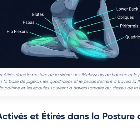
t étirés dans la posture de la sirène : les fléchisseurs de hanche et le 
rs la base de pigeon, les quadriceps et le psoas s'étirent à travers la f
 la poitrine et les épaules s'ouvrent à travers l'amarre au-dessus de la t
ctivés et Étirés dans la Posture 