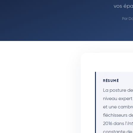
vos épa
Par
Do
RÉSUMÉ
La posture de
niveau expert
et une cambru
fléchisseurs d
2016 dans l'
In
constante de y