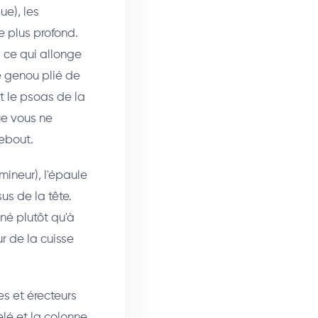
ue), les
le plus profond.
 ce qui allonge
Le genou plié de
et le psoas de la
ue vous ne
ebout.
mineur), l'épaule
us de la tête.
gné plutôt qu'à
ur de la cuisse
s et érecteurs
lé et la colonne