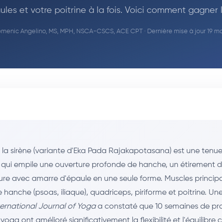
ules et votre poitrine à la fois. Voici comment gagner l
menic Angelino, MS, MPH, NSCA-CSCS, ACE CPT
· Dernière mise à jour 19 m
 la sirène (variante d'Eka Pada Rajakapotasana) est une tenu
 qui empile une ouverture profonde de hanche, un étirement 
re avec amarre d'épaule en une seule forme. Muscles principau
e hanche (psoas, iliaque), quadriceps, piriforme et poitrine. U
ternational Journal of Yoga
a constaté que 10 semaines de pr
oga ont amélioré significativement la flexibilité et l'équilibre