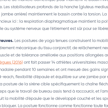
e. Les stabilisateurs profonds de la hanche (gluteus medius
 jambe arrière) maintiennent le bassin contre la torsion. La 
encieux ici : la respiration diaphragmatique maintient la po
le au système nerveux que l'étirement est sûr pour se libére
reuves.
Les postures de yoga tenues construisent la mobili
irement mécanique du tissu conjonctif, de relâchement neu
uscle et de tolérance améliorée aux positions allongées au
lègues (2016)
ont fait passer 14 athlètes universitaires masc
daire pendant 10 semaines et ont mesuré des gains signi
nd-reach, flexibilité d'épaule et équilibre sur une jambe par
a posture de la sirène cible spécifiquement la chaîne fléch
s que le travail de bureau assis tend à raccourcir, et l'a
ruit la mobilité d'épaule que le développé couché et les sp
à bloquer. La posture fonctionne comme fonctionne toute f