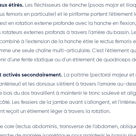
ux étirés.
Les fléchisseurs de hanche (psoas major et iliaq
s femoris en particulier) et le piriforme portent l'étirement 
st en rotation externe profonde avec la hanche en flexion,
es rotateurs externes profonds à travers l'arrière du bassin. 
combiné à l'extension de la hanche étire le rectus femoris 
mme une seule chaîne multi-articulaire. C'est l'étirement q
ir d'une fente statique ou d'un étirement de quadriceps d
et activés secondairement.
La poitrine (pectoral majeur et 
ntérieur) et les dorsaux s'étirent à travers l'amarre au-dess
e bas du dos travaillent à maintenir le tronc soulevé et ali
 côté. Les fessiers de la jambe avant s'allongent, et l'intérie
 reçoit un étirement léger à travers la rotation.
e core (rectus abdominis, transverse de l'abdomen, oblique
enche de manière isométrique pour maintenir le bassin nive