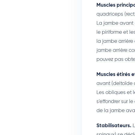
Muscles principa
quadriceps (rectu
La jambe avant e
le piriforme et l
la jambe arrière 
jambe arrière co
pouvez pas obten
Muscles étirés 
avant (deltoïde a
Les obliques et l
s'effondrer sur le
de la jambe avant
Stabilisateurs.
L
spinaux) se décl