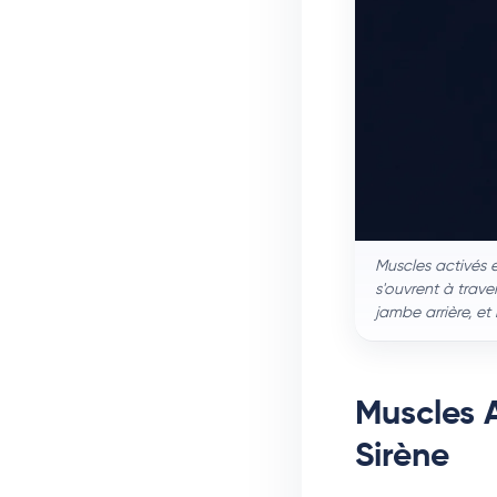
Muscles activés e
s'ouvrent à trave
jambe arrière, et
Muscles A
Sirène