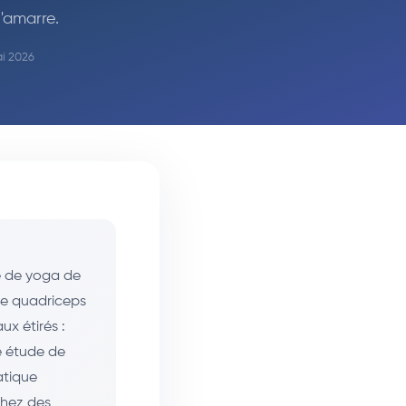
'amarre.
ai 2026
e de yoga de
de quadriceps
x étirés :
ne étude de
atique
 chez des