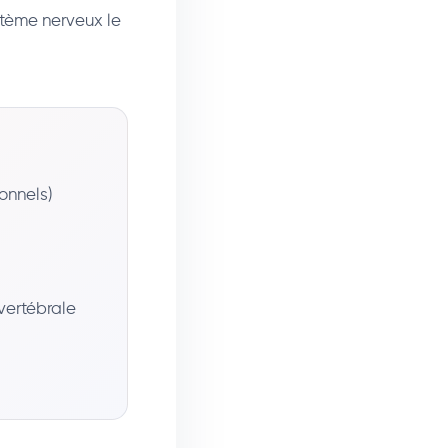
stème nerveux le
onnels)
vertébrale