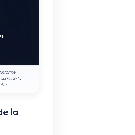
piriforme
lexion de la
ête.
de la