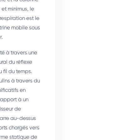
 et minimus, le
respiration est le
itrine mobile sous
r.
té à travers une
ral du réflexe
 fil du temps.
ulins à travers du
ficatifs en
 rapport à un
isseur de
marre au-dessus
orts chargés vers
orme statique de