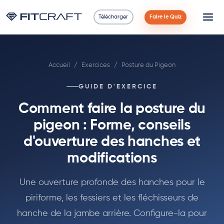
Télécharger
Faire le Quiz
Science
Accueil
/
Exercices
/
Posture du Pigeon
Guides
GUIDE D'EXERCICE
Comparaisons
Comment faire la posture du
90 Jours
pigeon : Forme, conseils
d'ouverture des hanches et
Exercices
modifications
Blog
Une ouverture profonde des hanches pour le
piriforme, les fessiers et les fléchisseurs de
Calculatrices
hanche de la jambe arrière. Configure-la pour