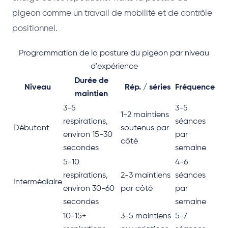
pigeon comme un travail de mobilité et de contrôle
positionnel.
Programmation de la posture du pigeon par niveau
d'expérience
Durée de
Niveau
Rép. / séries
Fréquence
maintien
3-5
3-5
1-2 maintiens
respirations,
séances
Débutant
soutenus par
environ 15-30
par
côté
secondes
semaine
5-10
4-6
respirations,
2-3 maintiens
séances
Intermédiaire
environ 30-60
par côté
par
secondes
semaine
10-15+
3-5 maintiens
5-7