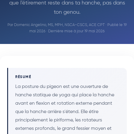
que l'étirement reste dans ta hanche, pas dans
ton genou.
Par
Domenic Angelino, MS, MPH, NSCA-CSCS, ACE CPT
· Publié le 19
mai 2026 · Dernière mise à jour 19 mai 2026
RÉSUMÉ
La posture du pigeon est une ouverture de
hanche statique de yoga qui place la hanche
avant en flexion et rotation externe pendant
que la hanche arrière s'étend. Elle étire
principalement le piriforme, les rotateurs
externes profonds, le grand fessier moyen et