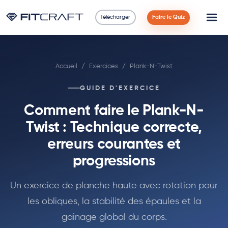
Télécharger
Faire le Quiz
Science
Accueil
/
Exercices
/
Plank-N-Twist
Guides
GUIDE D'EXERCICE
Comparaisons
Comment faire le Plank-N-
90 Jours
Twist : Technique correcte,
erreurs courantes et
Exercices
progressions
Blog
Un exercice de planche haute avec rotation pour
les obliques, la stabilité des épaules et la
Calculatrices
gainage global du corps.