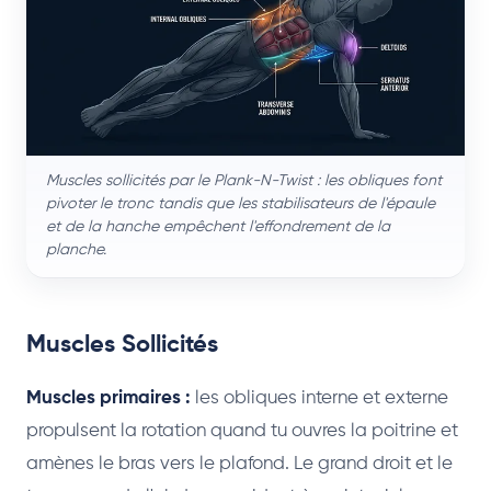
Muscles sollicités par le Plank-N-Twist : les obliques font
pivoter le tronc tandis que les stabilisateurs de l'épaule
et de la hanche empêchent l'effondrement de la
planche.
Muscles Sollicités
Muscles primaires :
les obliques interne et externe
propulsent la rotation quand tu ouvres la poitrine et
amènes le bras vers le plafond. Le grand droit et le