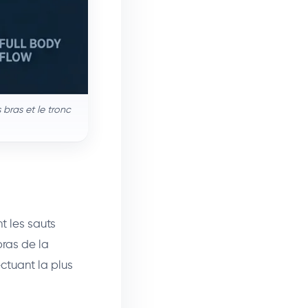
bras et le tronc
t les sauts
bras de la
ectuant la plus