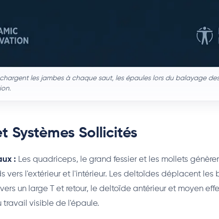
s chargent les jambes à chaque saut, les épaules lors du balayage des 
ion.
t Systèmes Sollicités
aux :
Les quadriceps, le grand fessier et les mollets génèren
 vers l'extérieur et l'intérieur. Les deltoïdes déplacent les 
 vers un large T et retour, le deltoïde antérieur et moyen eff
travail visible de l'épaule.