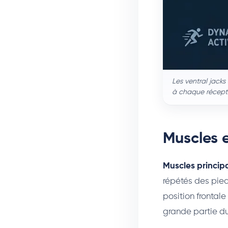
Les ventral jack
à chaque récept
Muscles e
Muscles princip
répétés des pieds
position frontale
grande partie du 