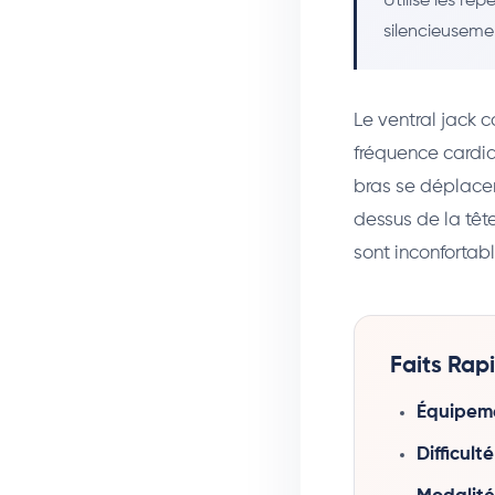
Utilise les r
silencieuseme
Le ventral jack 
fréquence cardia
bras se déplacen
dessus de la tête
sont inconfortab
Faits Rap
Équipeme
Difficulté