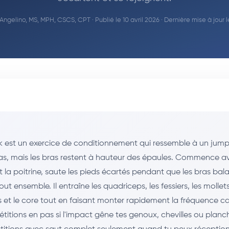
Angelino, MS, MPH, CSCS, CPT
· Publié le 10 avril 2026 · Dernière mise à jour
ck est un exercice de conditionnement qui ressemble à un jump
e bas, mais les bras restent à hauteur des épaules. Commence a
la poitrine, saute les pieds écartés pendant que les bras balai
ut ensemble. Il entraîne les quadriceps, les fessiers, les mollets
s et le core tout en faisant monter rapidement la fréquence c
pétitions en pas si l'impact gêne tes genoux, chevilles ou planc