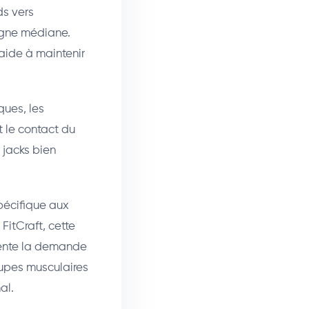
ds vers
ligne médiane.
 aide à maintenir
ques, les
t le contact du
jacks bien
écifique aux
FitCraft, cette
mente la demande
oupes musculaires
al.