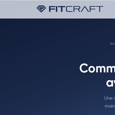
Acc
Comme
a
Une 
main