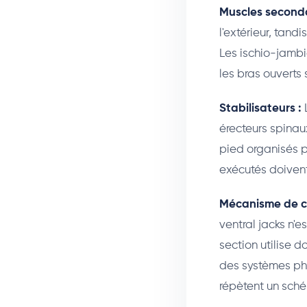
Muscles seconda
l'extérieur, tan
Les ischio-jambi
les bras ouverts 
Stabilisateurs :
L
érecteurs spinaux
pied organisés 
exécutés doivent
Mécanisme de c
ventral jacks n'e
section utilise 
des systèmes pho
répètent un sch