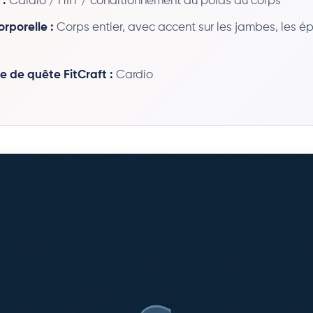
 :
Cardio / HIIT / conditionnement au poids du corps
rporelle :
Corps entier, avec accent sur les jambes, les ép
e de quête FitCraft :
Cardio