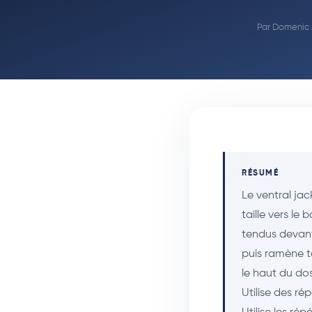
Par
Domenic 
RÉSUMÉ
Le ventral ja
taille vers l
tendus devant 
puis ramène to
le haut du do
Utilise des ré