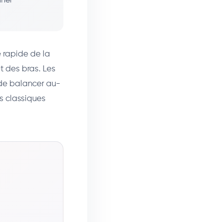
nner
e rapide de la
t des bras. Les
 de balancer au-
ks classiques