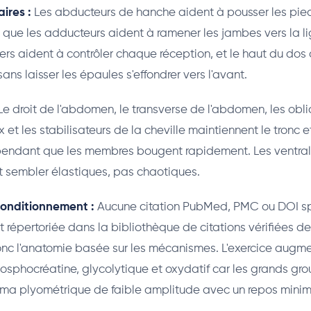
ires :
Les abducteurs de hanche aident à pousser les pie
dis que les adducteurs aident à ramener les jambes vers la 
ers aident à contrôler chaque réception, et le haut du dos
sans laisser les épaules s'effondrer vers l'avant.
e droit de l'abdomen, le transverse de l'abdomen, les obli
 et les stabilisateurs de la cheville maintiennent le tronc e
pendant que les membres bougent rapidement. Les ventral 
 sembler élastiques, pas chaotiques.
onditionnement :
Aucune citation PubMed, PMC ou DOI sp
st répertoriée dans la bibliothèque de citations vérifiées de 
donc l'anatomie basée sur les mécanismes. L'exercice aug
sphocréatine, glycolytique et oxydatif car les grands gr
éma plyométrique de faible amplitude avec un repos minim