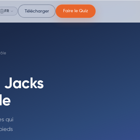
Faire le Quiz
FR
Télécharger
rôle
 Jacks
le
s qui
pieds