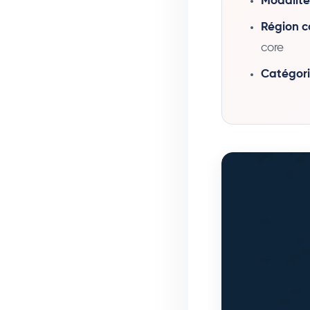
Modalité
Région co
core
Catégori