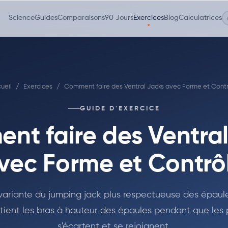
Science
Guides
Comparaisons
90 Jours
Exercices
Blog
Calculatrices
ueil
/
Exercices
/
Comment faire des Ventral Jacks avec Forme et Cont
GUIDE D'EXERCICE
nt faire des Ventral
vec Forme et Contrô
variante du jumping jack plus respectueuse des épaule
tient les bras à hauteur des épaules pendant que les 
s'écartent et se rejoignent.