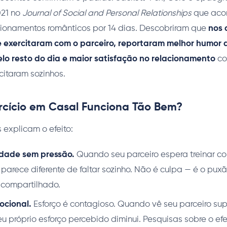
021 no
Journal of Social and Personal Relationships
que aco
cionamentos românticos por 14 dias. Descobriram que
nos 
e exercitaram com o parceiro, reportaram melhor humor d
lo resto do dia e maior satisfação no relacionamento
co
citaram sozinhos.
rcício em Casal Funciona Tão Bem?
explicam o efeito:
dade sem pressão.
Quando seu parceiro espera treinar c
 parece diferente de faltar sozinho. Não é culpa — é o pux
compartilhado.
ocional.
Esforço é contagioso. Quando vê seu parceiro s
, seu próprio esforço percebido diminui. Pesquisas sobre o e