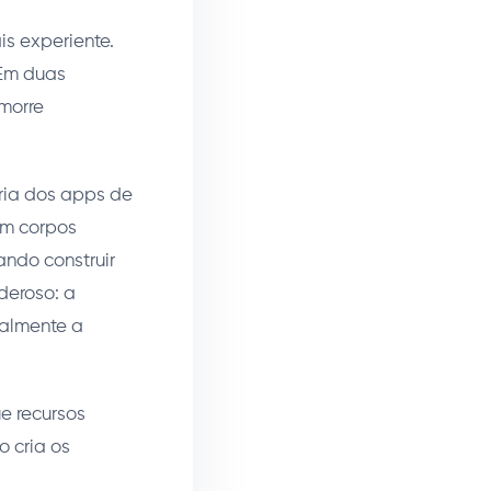
s experiente.
 Em duas
morre
ria dos apps de
om corpos
ando construir
deroso: a
almente a
ue recursos
 cria os