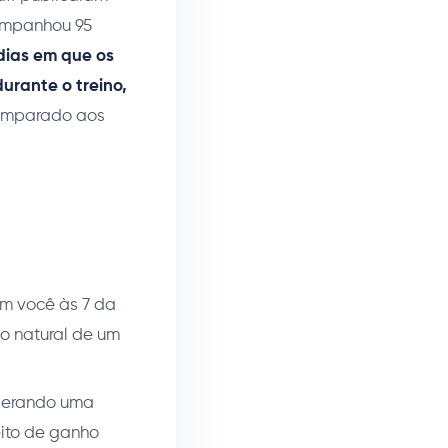
mpanhou 95
dias em que os
urante o treino,
mparado aos
om você às 7 da
ão natural de um
uperando uma
feito de ganho