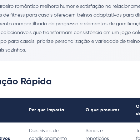
rceiro romântico melhora humor e satisfação no relacionam
 de fitness para casais oferecem treinos adaptativos para dif
to compartilhado de progresso e elementos de gamificaç
colecionáveis que transformam consistência em um jogo col
pp para casais, priorize personalização e variedade de trein
is sozinhos.
ção Rápida
O
Por que importa
O que procurar
d
Dois níveis de
Séries e
T
tivos
condicionamento
repetições
f