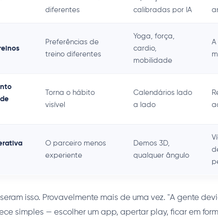
diferentes
calibradas por IA
a
Yoga, força,
Preferências de
A
reinos
cardio,
treino diferentes
m
mobilidade
nto
Torna o hábito
Calendários lado
R
 de
visível
a lado
a
V
erativa
O parceiro menos
Demos 3D,
d
experiente
qualquer ângulo
p
isseram isso. Provavelmente mais de uma vez. "A gente de
Parece simples — escolher um app, apertar play, ficar em fo