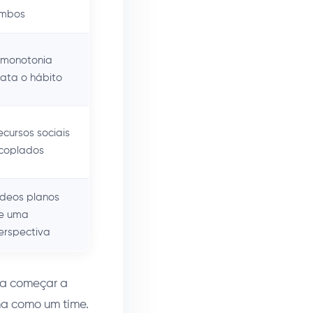
mbos
 monotonia
ata o hábito
ecursos sociais
coplados
ídeos planos
e uma
erspectiva
via começar a
rma como um time.