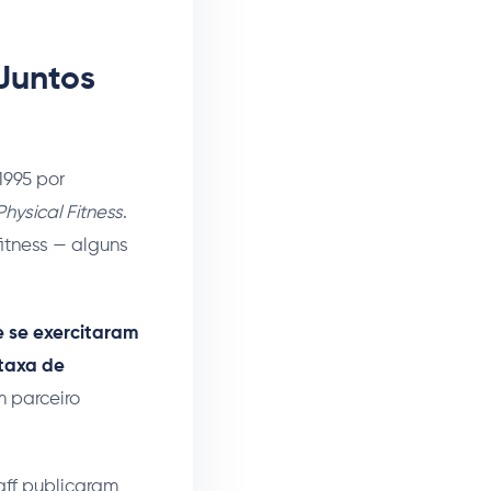
Juntos
1995 por
hysical Fitness
.
itness — alguns
e se exercitaram
 taxa de
m parceiro
aff publicaram