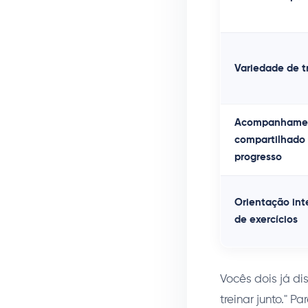
Variedade de t
Acompanhame
compartilhado
progresso
Orientação int
de exercícios
Vocês dois já d
treinar junto." 