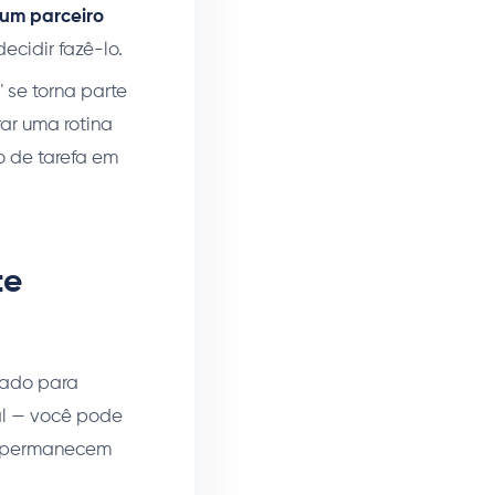
um parceiro
cidir fazê-lo.
 se torna parte
ar uma rotina
o de tarefa em
te
uado para
al — você pode
ais permanecem