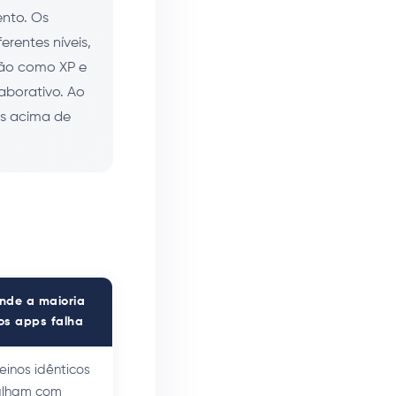
ento. Os
erentes níveis,
ão como XP e
aborativo. Ao
os acima de
nde a maioria
os apps falha
reinos idênticos
alham com