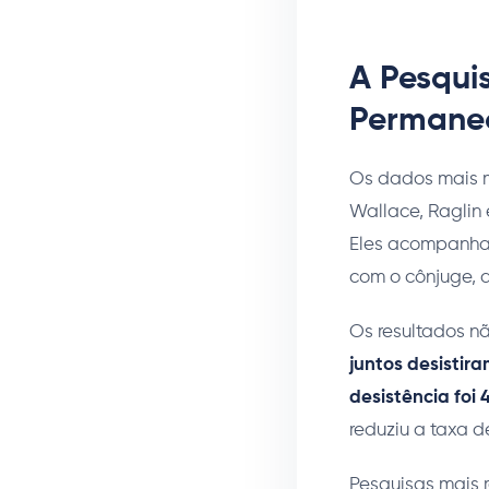
A Pesqui
Permanec
Os dados mais m
Wallace, Raglin
Eles acompanhar
com o cônjuge, 
Os resultados nã
juntos desistir
desistência foi 
reduziu a taxa d
Pesquisas mais 