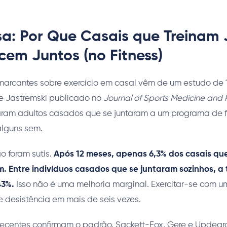
sa: Por Que Casais que Treinam 
em Juntos (no Fitness)
arcantes sobre exercício em casal vêm de um estudo de 
 e Jastremski publicado no
Journal of Sports Medicine and P
am adultos casados que se juntaram a um programa de f
alguns sem.
o foram sutis.
Após 12 meses, apenas 6,3% dos casais qu
am. Entre indivíduos casados que se juntaram sozinhos, a
43%.
Isso não é uma melhoria marginal. Exercitar-se com u
e desistência em mais de seis vezes.
recentes confirmam o padrão. Sackett-Fox, Gere e Updegr