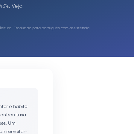
43%. Veja
leitura · Traduzido para português com assistência
ter o hábito
controu taxa
ses. Um
ue exercitar-