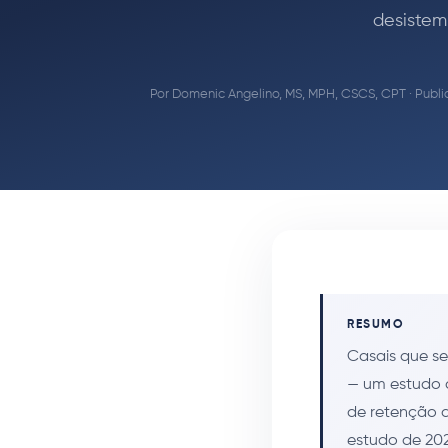
desistem
Por
Domenic Angelino, MS, MPH, CSCS, CPT
· Publi
RESUMO
Casais que s
— um estudo d
de retenção d
estudo de 202