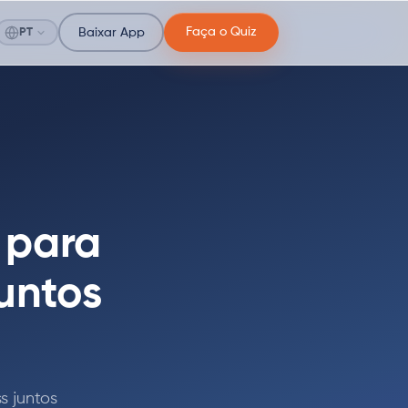
Faça o Quiz
PT
Baixar App
 para
untos
 juntos