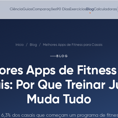
Ciência
Guias
Comparações
90 Dias
Exercícios
Blog
Calculadoras
Início
/
Blog
/
Melhores Apps de Fitness para Casais
BLOG
ores Apps de Fitness
is: Por Que Treinar J
Muda Tudo
 6,3% dos casais que começam um programa de fitness