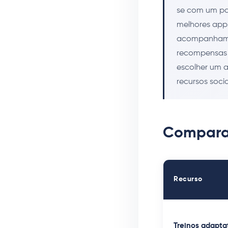
se com um pa
melhores apps
acompanhamen
recompensas 
escolher um a
recursos socia
Compara
Recurso
Treinos adapta