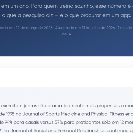
 em um ano. Para quem treina sozinho, esse número é 
o que a pesquisa diz — e o que procurar em um app.
cado em 22 de março de 2026 · Atualizado em 31 de julho de 2026 · 7 min de 
de IA
e exercitam juntos são dramaticamente mais propensos a man
e 1995 no Journal of Sports Medicine and Physical Fitness en
e 94% para casais versus 57% para praticantes solo em 12 me
1 no Journal of Social and Personal Relationships confirmou q