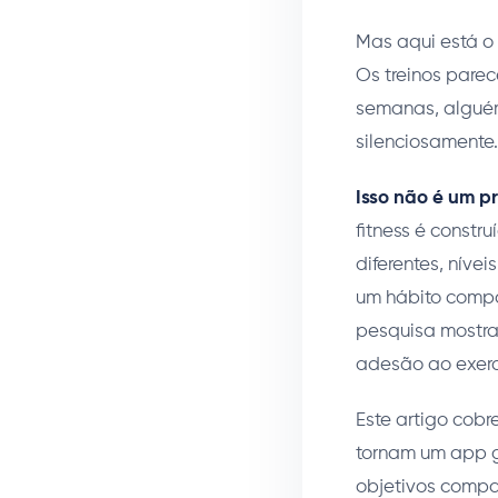
Mas aqui está o 
Os treinos parec
semanas, alguém
silenciosamente.
Isso não é um p
fitness é constr
diferentes, níve
um hábito compa
pesquisa mostr
adesão ao exerc
Este artigo cobr
tornam um app g
objetivos compa