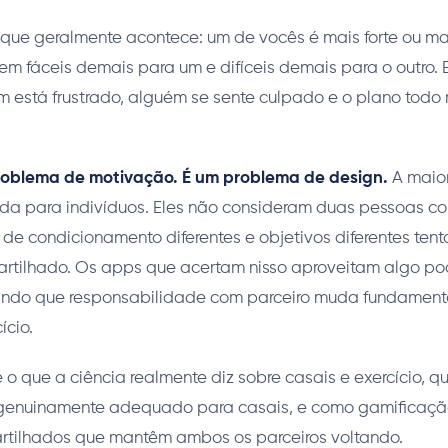
que geralmente acontece: um de vocês é mais forte ou mai
em fáceis demais para um e difíceis demais para o outro.
 está frustrado, alguém se sente culpado e o plano todo 
roblema de motivação. É um problema de design.
A maio
uída para indivíduos. Eles não consideram duas pessoas c
is de condicionamento diferentes e objetivos diferentes tent
rtilhado. Os apps que acertam nisso aproveitam algo po
ando que responsabilidade com parceiro muda fundament
ício.
e o que a ciência realmente diz sobre casais e exercício, q
enuinamente adequado para casais, e como gamificação
rtilhados que mantêm ambos os parceiros voltando.