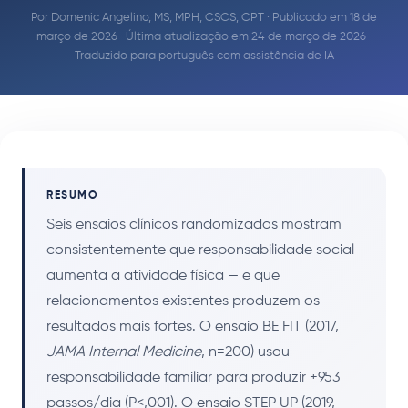
Por
Domenic Angelino, MS, MPH, CSCS, CPT
· Publicado em 18 de
março de 2026 · Última atualização em 24 de março de 2026 ·
Traduzido para português com assistência de IA
RESUMO
Seis ensaios clínicos randomizados mostram
consistentemente que responsabilidade social
aumenta a atividade física — e que
relacionamentos existentes produzem os
resultados mais fortes. O ensaio BE FIT (2017,
JAMA Internal Medicine
, n=200) usou
responsabilidade familiar para produzir +953
passos/dia (P<,001). O ensaio STEP UP (2019,