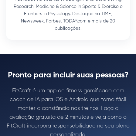
Research, Medicine & Science in Sports & Exercise e
Frontiers in Physiology. Destaque na TIME,
Newsweek, Forbes, TODAY.com e mais de 20
publicações.
Pronto para incluir suas pessoas?
FitCraft é um app de fitness gamificado com
coach de IA para iOS e Android que torna fácil
manter a constância nos treinos. Faça a
avaliação gratuita de 2 minutos e veja como o
FitCraft incorpora responsabilidade no seu plano
personalizado.