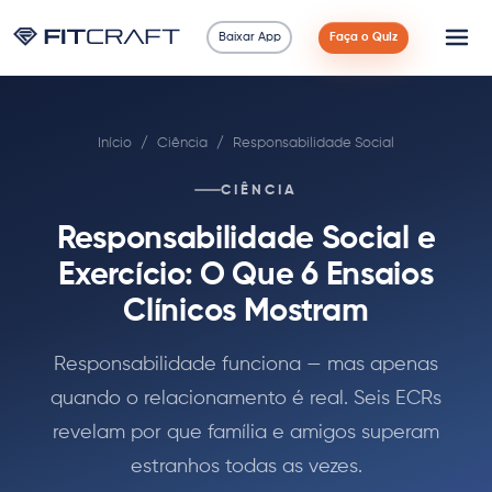
Baixar App
Faça o Quiz
Ciência
Início
/
Ciência
/
Responsabilidade Social
Guias
CIÊNCIA
Comparações
Responsabilidade Social e
90 Dias
Exercício: O Que 6 Ensaios
Clínicos Mostram
Exercícios
Responsabilidade funciona — mas apenas
Blog
quando o relacionamento é real. Seis ECRs
revelam por que família e amigos superam
Calculadoras
estranhos todas as vezes.