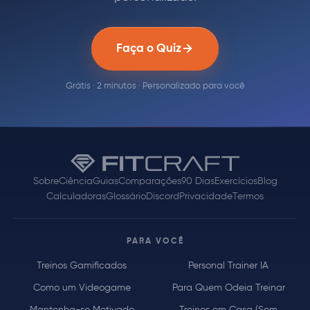
Faça o Quiz
Grátis · 2 minutos · Personalizado para você
Sobre
Ciência
Guias
Comparações
90 Dias
Exercícios
Blog
Calculadoras
Glossário
Discord
Privacidade
Termos
PARA VOCÊ
Treinos Gamificados
Personal Trainer IA
Como um Videogame
Para Quem Odeia Treinar
Mantenha-se Motivado
Treinos em Casa (Sem