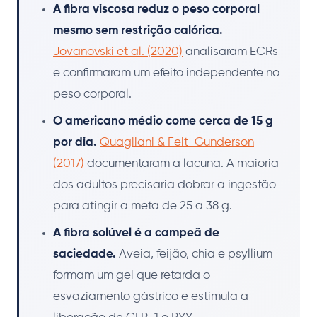
A fibra viscosa reduz o peso corporal
mesmo sem restrição calórica.
Jovanovski et al. (2020)
analisaram ECRs
e confirmaram um efeito independente no
peso corporal.
O americano médio come cerca de 15 g
por dia.
Quagliani & Felt-Gunderson
(2017)
documentaram a lacuna. A maioria
dos adultos precisaria dobrar a ingestão
para atingir a meta de 25 a 38 g.
A fibra solúvel é a campeã de
saciedade.
Aveia, feijão, chia e psyllium
formam um gel que retarda o
esvaziamento gástrico e estimula a