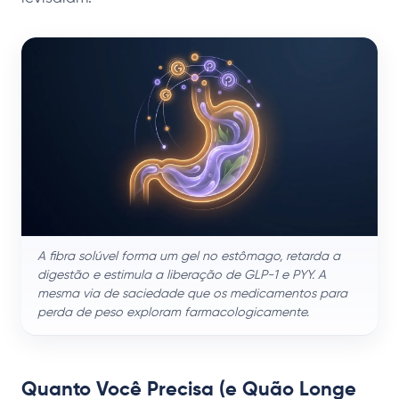
A fibra solúvel forma um gel no estômago, retarda a
digestão e estimula a liberação de GLP-1 e PYY. A
mesma via de saciedade que os medicamentos para
perda de peso exploram farmacologicamente.
Quanto Você Precisa (e Quão Longe