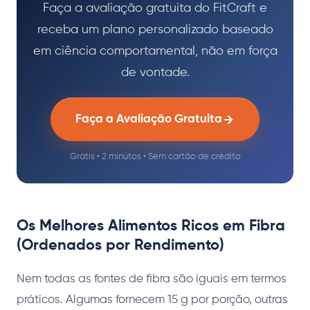
Faça a avaliação gratuita do FitCraft e
receba um plano personalizado baseado
em ciência comportamental, não em força
de vontade.
Faça a Avaliação Gratuita
Grátis • 2 minutos • Sem cartão de crédito
Os Melhores Alimentos Ricos em Fibra
(Ordenados por Rendimento)
Nem todas as fontes de fibra são iguais em termos
práticos. Algumas fornecem 15 g por porção, outras