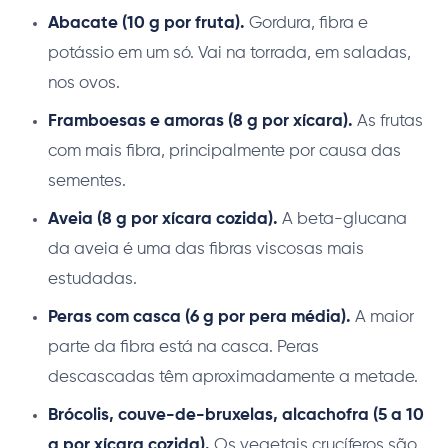
Abacate (10 g por fruta).
Gordura, fibra e
potássio em um só. Vai na torrada, em saladas,
nos ovos.
Framboesas e amoras (8 g por xícara).
As frutas
com mais fibra, principalmente por causa das
sementes.
Aveia (8 g por xícara cozida).
A beta-glucana
da aveia é uma das fibras viscosas mais
estudadas.
Peras com casca (6 g por pera média).
A maior
parte da fibra está na casca. Peras
descascadas têm aproximadamente a metade.
Brócolis, couve-de-bruxelas, alcachofra (5 a 10
g por xícara cozida).
Os vegetais crucíferos são