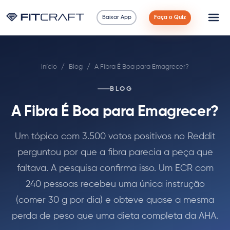
Baixar App
Faça o Quiz
Ciência
Início
/
Blog
/
A Fibra É Boa para Emagrecer?
Guias
BLOG
Comparações
A Fibra É Boa para Emagrecer?
90 Dias
Um tópico com 3.500 votos positivos no Reddit
perguntou por que a fibra parecia a peça que
Exercícios
faltava. A pesquisa confirma isso. Um ECR com
Blog
240 pessoas recebeu uma única instrução
(comer 30 g por dia) e obteve quase a mesma
Calculadoras
perda de peso que uma dieta completa da AHA.