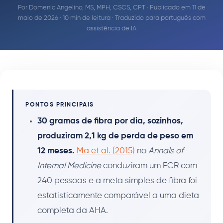
Por
Domenic Angelino, MS, MPH, CSCS, CPT
· Publicado em 11 de
maio de 2026 · 10 min de leitura · Traduzido para português com
assistência de IA
PONTOS PRINCIPAIS
30 gramas de fibra por dia, sozinhos,
produziram 2,1 kg de perda de peso em
12 meses.
Ma et al. (2015)
no
Annals of
Internal Medicine
conduziram um ECR com
240 pessoas e a meta simples de fibra foi
estatisticamente comparável a uma dieta
completa da AHA.