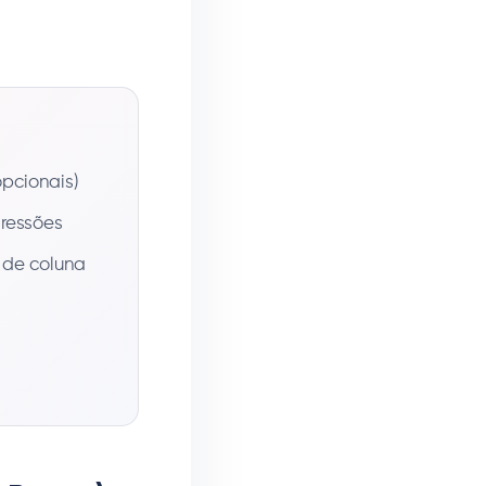
pcionais)
gressões
o de coluna