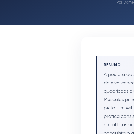
Por
Domen
RESUMO
A postura da
de nível espe
quadríceps e
Músculos princ
peito. Um es
prática consi
em atletas uni
conquista o a