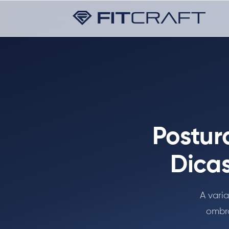
Postur
Dica
A vari
ombro