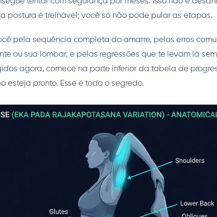
segue tentar com segurança por meses. Isso não é desân
 postura é treinável; você só não pode pular as etapas.
você pela sequência completa do amarre, pelos erros com
ente ou sua lombar, e pelas regressões que te levam lá sem 
gidos agora, comece na parte inferior da tabela de progres
o esteja pronto. Esse é todo o segredo.