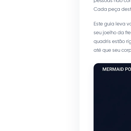
pessoas não con
Cada peça desta
Este guia leva 
seu joelho da fr
quadris estão rí
até que seu corp