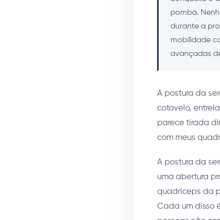
pomba. Nenhu
durante a pro
mobilidade co
avançadas d
A postura da se
cotovelo, entre
parece tirada d
com meus quadri
A postura da se
uma abertura pr
quadríceps da p
Cada um disso é 