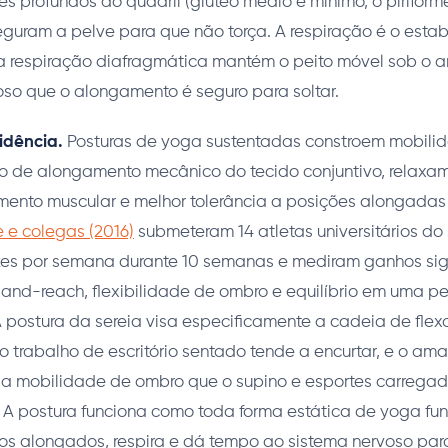
es profundos do quadril (glúteo médio e mínimo, o pirifor
eguram a pelve para que não torça. A respiração é o estab
 a respiração diafragmática mantém o peito móvel sob o am
oso que o alongamento é seguro para soltar.
idência.
Posturas de yoga sustentadas constroem mobili
de alongamento mecânico do tecido conjuntivo, relaxam
amento muscular e melhor tolerância a posições alongadas
 e colegas (2016)
submeteram 14 atletas universitários do
es por semana durante 10 semanas e mediram ganhos sign
t-and-reach, flexibilidade de ombro e equilíbrio em uma p
A postura da sereia visa especificamente a cadeia de flexo
 trabalho de escritório sentado tende a encurtar, e o ama
 a mobilidade de ombro que o supino e esportes carregad
. A postura funciona como toda forma estática de yoga fu
dos alongados, respira e dá tempo ao sistema nervoso par