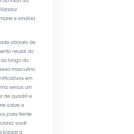
me do lado da
ilizador
arre e sinaliza
dade através de
ento neural do
 ao longo do
 sexo masculino
ificativos em
erna versus um
r de quadril e
rre sobre a
os para frente
nciona: você
a baixar a