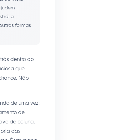
ajudem
trói a
outras formas
trás dentro do
aciosa que
 chance. Não
endo de uma vez:
gamento de
ave de coluna.
ioria das