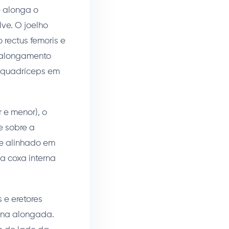
e alonga o
lve. O joelho
rectus femoris e
o alongamento
 quadríceps em
r e menor), o
e sobre a
 e alinhado em
a coxa interna
 e eretores
luna alongada.