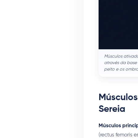
Músculos ativado
através da base
peito e os ombr
Músculos
Sereia
Músculos princi
(rectus femoris 