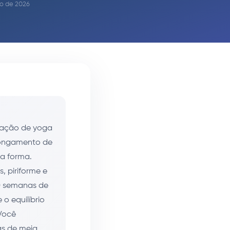
io de 2026
ntação de yoga
alongamento de
a forma.
s, piriforme e
0 semanas de
 o equilíbrio
 Você
as de meia