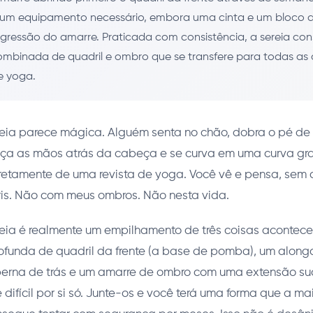
m equipamento necessário, embora uma cinta e um bloco 
gressão do amarre. Praticada com consistência, a sereia cons
mbinada de quadril e ombro que se transfere para todas as 
e yoga.
reia parece mágica. Alguém senta no chão, dobra o pé de 
laça as mãos atrás da cabeça e se curva em uma curva gr
iretamente de uma revista de yoga. Você vê e pensa, sem
s. Não com meus ombros. Não nesta vida.
reia é realmente um empilhamento de três coisas acontec
ofunda de quadril da frente (a base de pomba), um alon
erna de trás e um amarre de ombro com uma extensão su
difícil por si só. Junte-os e você terá uma forma que a ma