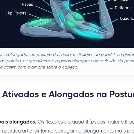
s e alongados na postura da sereia: os flexores do quadril e o pirif
 de pomba, os quadríceps e o psoas alongam com a flexão da perna 
os abrem com o amarre sobre a cabeça.
 Ativados e Alongados na Postu
pais alongados.
Os flexores do quadril (psoas maior e ilía
em particular) e piriforme carregam o alongamento mais pr