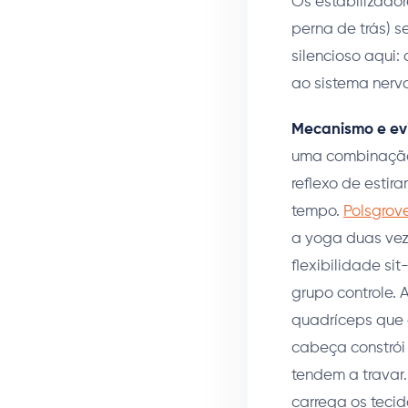
Os estabilizador
perna de trás) s
silencioso aqui:
ao sistema nerv
Mecanismo e ev
uma combinação 
reflexo de estir
tempo.
Polsgrove
a yoga duas vez
flexibilidade si
grupo controle. 
quadríceps que o
cabeça constrói
tendem a travar
carrega os teci