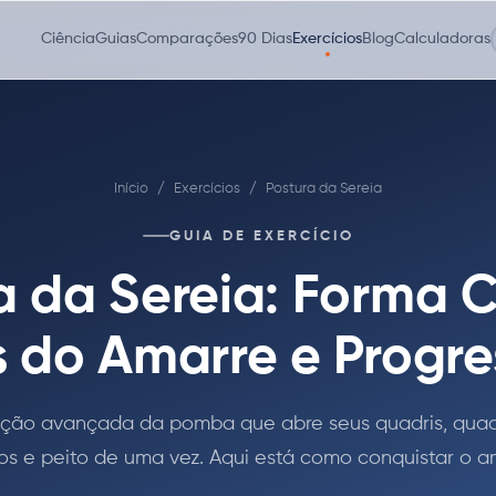
Ciência
Guias
Comparações
90 Dias
Exercícios
Blog
Calculadoras
Início
/
Exercícios
/
Postura da Sereia
GUIA DE EXERCÍCIO
a da Sereia: Forma C
s do Amarre e Progre
ação avançada da pomba que abre seus quadris, quad
s e peito de uma vez. Aqui está como conquistar o a