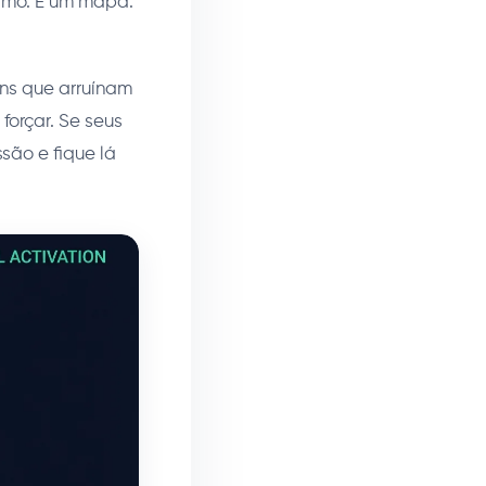
imo. É um mapa.
uns que arruínam
forçar. Se seus
são e fique lá