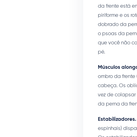
da frente está e
piriforme e os r
dobrado da pern
o psoas da pern
que você não c
pé.
Músculos along
ombro da frente 
cabeça. Os oblí
vez de colapsar 
da perna da fre
Estabilizadores.
espinhais) disp