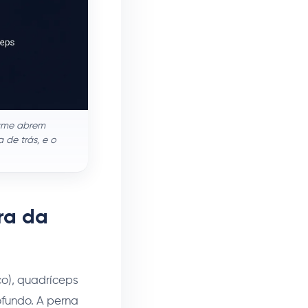
orme abrem
de trás, e o
ra da
co), quadríceps
ofundo. A perna