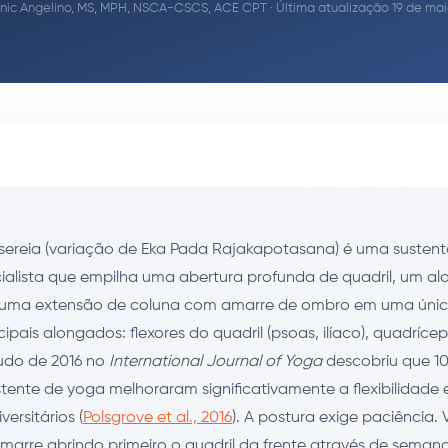
ic Angelino, MS, MPH, NSCA-CSCS, ACE CPT
· Última atualização 19 de ma
 sereia (variação de Eka Pada Rajakapotasana) é uma suste
cialista que empilha uma abertura profunda de quadril, um 
 uma extensão de coluna com amarre de ombro em uma únic
ipais alongados: flexores do quadril (psoas, ilíaco), quadrícep
tudo de 2016 no
International Journal of Yoga
descobriu que 1
stente de yoga melhoraram significativamente a flexibilidade e
versitários (
Polsgrove et al., 2016
). A postura exige paciência.
marre abrindo primeiro o quadril da frente através de seman