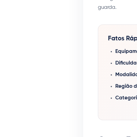
guarda.
Fatos Ráp
Equipame
Dificuld
Modalid
Região d
Categori