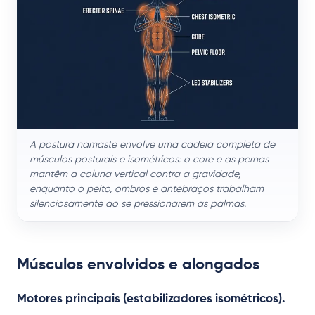
A postura namaste envolve uma cadeia completa de
músculos posturais e isométricos: o core e as pernas
mantêm a coluna vertical contra a gravidade,
enquanto o peito, ombros e antebraços trabalham
silenciosamente ao se pressionarem as palmas.
Músculos envolvidos e alongados
Motores principais (estabilizadores isométricos).