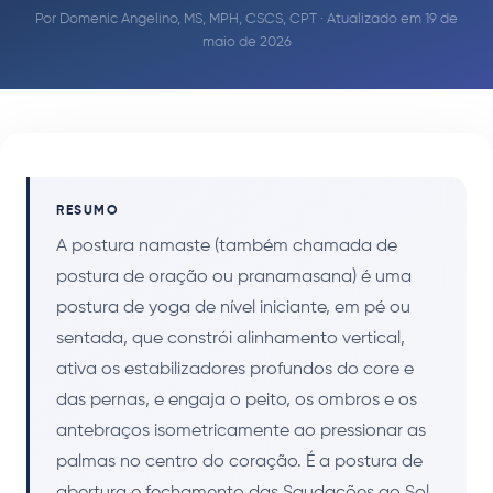
Por
Domenic Angelino, MS, MPH, CSCS, CPT
· Atualizado em 19 de
maio de 2026
RESUMO
A postura namaste (também chamada de
postura de oração ou pranamasana) é uma
postura de yoga de nível iniciante, em pé ou
sentada, que constrói alinhamento vertical,
ativa os estabilizadores profundos do core e
das pernas, e engaja o peito, os ombros e os
antebraços isometricamente ao pressionar as
palmas no centro do coração. É a postura de
abertura e fechamento das Saudações ao Sol