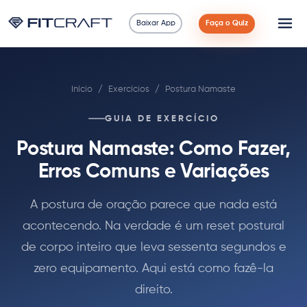
Baixar App
Faça o Quiz
Ciência
Início
/
Exercícios
/
Postura Namaste
Guias
GUIA DE EXERCÍCIO
Comparações
Postura Namaste: Como Fazer,
90 Dias
Erros Comuns e Variações
Exercícios
A postura de oração parece que nada está
acontecendo. Na verdade é um reset postural
Blog
de corpo inteiro que leva sessenta segundos e
zero equipamento. Aqui está como fazê-la
Calculadoras
direito.