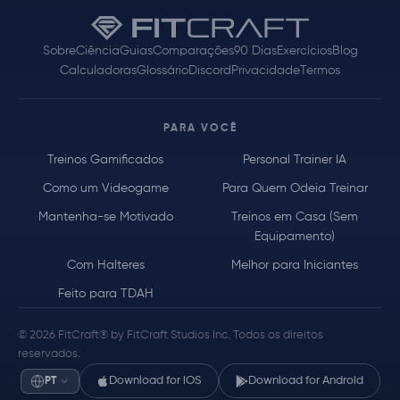
Sobre
Ciência
Guias
Comparações
90 Dias
Exercícios
Blog
Calculadoras
Glossário
Discord
Privacidade
Termos
PARA VOCÊ
Treinos Gamificados
Personal Trainer IA
Como um Videogame
Para Quem Odeia Treinar
Mantenha-se Motivado
Treinos em Casa (Sem
Equipamento)
Com Halteres
Melhor para Iniciantes
Feito para TDAH
© 2026 FitCraft® by FitCraft Studios Inc. Todos os direitos
reservados.
PT
Download for iOS
Download for Android