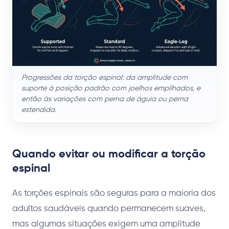
Progressões da torção espinal: da amplitude com
suporte à posição padrão com joelhos empilhados, e
então às variações com perna de águia ou perna
estendida.
Quando evitar ou modificar a torção
espinal
As torções espinais são seguras para a maioria dos
adultos saudáveis quando permanecem suaves,
mas algumas situações exigem uma amplitude