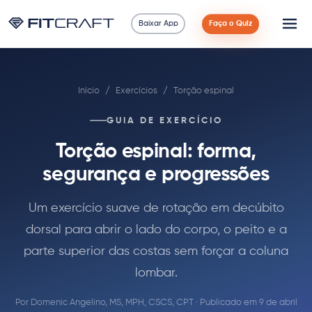
Baixar App
Faça o Quiz
Ciência
Início
/
Exercícios
/
Torção espinal
Guias
GUIA DE EXERCÍCIO
Comparações
Torção espinal: forma,
90 Dias
segurança e progressões
Exercícios
Um exercício suave de rotação em decúbito
dorsal para abrir o lado do corpo, o peito e a
Blog
parte superior das costas sem forçar a coluna
lombar.
Calculadoras
Por
Domenic Angelino, MS, MPH, CSCS, CPT
· Publicado em 9 de abril