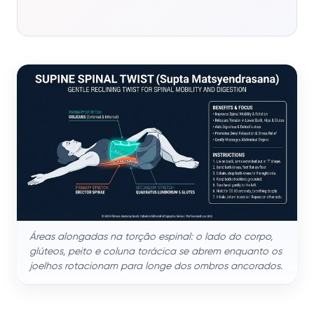
Áreas alongadas na torção espinal: o lado do corpo,
glúteos, peito e coluna torácica se abrem enquanto os
joelhos rotacionam para longe dos ombros ancorados.