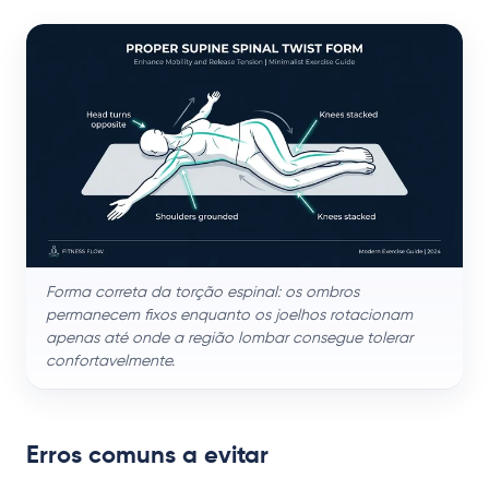
Forma correta da torção espinal: os ombros
permanecem fixos enquanto os joelhos rotacionam
apenas até onde a região lombar consegue tolerar
confortavelmente.
Erros comuns a evitar