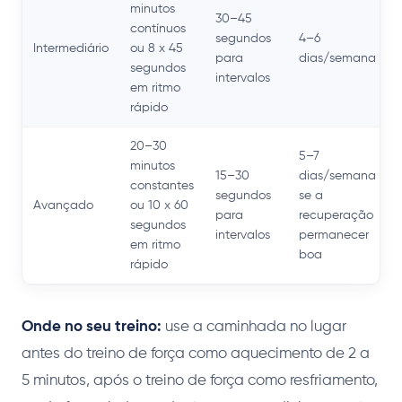
minutos
30–45
contínuos
segundos
4–6
Intermediário
ou 8 x 45
para
dias/semana
segundos
intervalos
em ritmo
rápido
20–30
5–7
minutos
15–30
dias/semana
constantes
segundos
se a
Avançado
ou 10 x 60
para
recuperação
segundos
intervalos
permanecer
em ritmo
boa
rápido
Onde no seu treino:
use a caminhada no lugar
antes do treino de força como aquecimento de 2 a
5 minutos, após o treino de força como resfriamento,