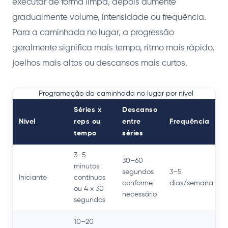
executar de forma limpa, depois aumente
gradualmente volume, intensidade ou frequência.
Para a caminhada no lugar, a progressão
geralmente significa mais tempo, ritmo mais rápido,
joelhos mais altos ou descansos mais curtos.
Programação da caminhada no lugar por nível
Séries x
Descanso
Nível
reps ou
entre
Frequência
tempo
séries
3–5
30–60
minutos
segundos
3–5
Iniciante
contínuos
conforme
dias/semana
ou 4 x 30
necessário
segundos
10–20