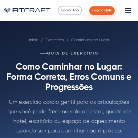
Baixar App
Faça o Quiz
Ciência
Início
/
Exercícios
/
Caminhada no Lugar
Guias
GUIA DE EXERCÍCIO
Comparações
Como Caminhar no Lugar:
90 Dias
Forma Correta, Erros Comuns e
Progressões
Exercícios
Um exercício cardio gentil para as articulações
Blog
que você pode fazer na sala de estar, quarto de
hotel, escritório ou espaço de aquecimento
Calculadoras
quando sair para caminhar não é prático.