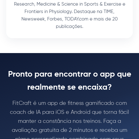
Research, Medicine & Science in Sports & Exercise e
Frontiers in Physiology. Destaque na TIME,
Newsweek, Forbes, TODAY.com e mais de 20
publicações.
Pronto para encontrar o app que
realmente se encaixa?
FitCraft é um app de fitness gamificado com
coach de IA para iOS e Android que torna fácil
manter a constância nos treinos. Faça a
avaliação gratuita de 2 minutos e receba um