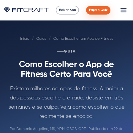
Baixar App
Faça o Quiz
Ciência
Início
/
Guias
/
Como Escolher um App de Fitness
Guias
GUIA
Comparações
Como Escolher o App de
90 Dias
Fitness Certo Para Você
Exercícios
Existem milhares de apps de fitness. A maioria
das pessoas escolhe o errado,
desiste em três
Blog
semanas
e se culpa. Veja como escolher o que
realmente se encaixa.
Calculadoras
Por
Domenic Angelino, MS, MPH, CSCS, CPT
· Publicado em 22 de