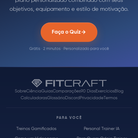
plano personalizado combinado com seus
objetivos, equipamento e estilo de motivação.
Faça o Quiz
Grátis · 2 minutos · Personalizado para você
Sobre
Ciência
Guias
Comparações
90 Dias
Exercícios
Blog
Calculadoras
Glossário
Discord
Privacidade
Termos
PARA VOCÊ
Treinos Gamificados
Personal Trainer IA