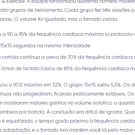
 & Exercise
. A equipe randomizou quarenta homens mode
atro grupos de treinamento. Cada grupo fez três sessões 
anas. O volume foi igualado, mas o formato variou:
x4 a 90 a 95% da frequência cardíaca máxima (o protocolo
e 15x15 segundos na mesma intensidade
e corrida contínua a cerca de 70% da frequência cardíac
 limiar de lactato (cerca de 85% da frequência cardíaca 
vou o VO2 máximo em 7,2%. O grupo 15x15 subiu 5,5%. Os d
nuos não progrediram, ficando praticamente estáveis. Os
m mostraram maiores ganhos no volume sistólico, a quan
mbeia por batida. A conclusão era difícil de ignorar. Qu
ho é equalizado, o tempo gasto próximo à frequência card
a adaptação, e o formato 4x4 mantém você lá pelo maior