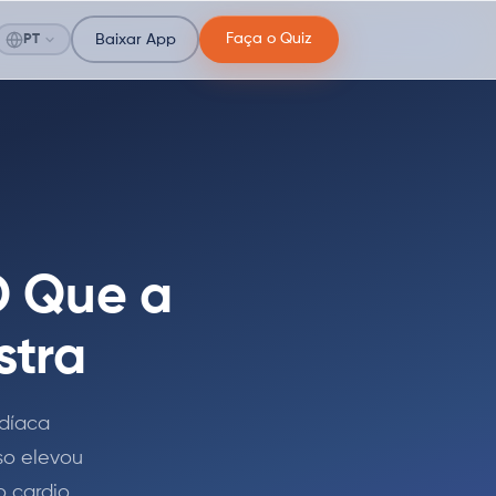
Faça o Quiz
PT
Baixar App
O Que a
stra
rdíaca
so elevou
 cardio