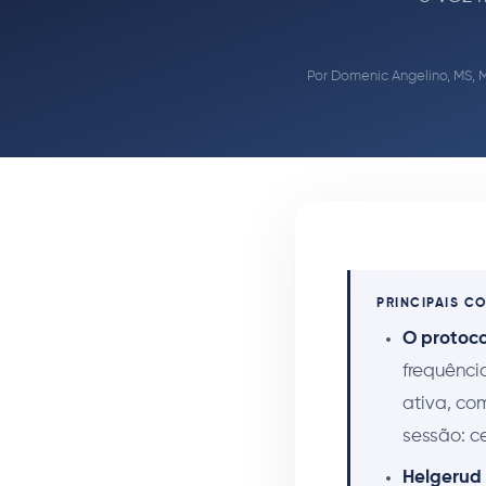
Por
Domenic Angelino, MS, 
PRINCIPAIS C
O protoco
frequênci
ativa, co
sessão: c
Helgerud 