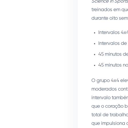
Science in Sports
treinados em qu
durante oito sem
Intervalos 4
Intervalos d
45 minutos d
45 minutos no
O grupo 4x4 ele
moderados contí
intervalo també
que o coração bo
total de trabal
que impulsiona 