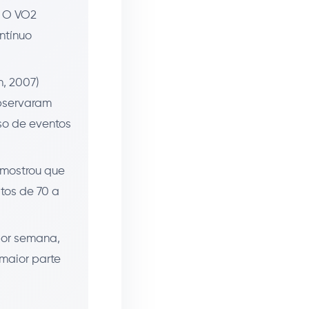
. O VO2
ntínuo
n, 2007)
observaram
so de eventos
 mostrou que
ltos de 70 a
or semana,
maior parte