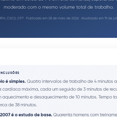
moderado com o mesmo volume total de trabalho.
MPH, CSCS, CPT
· Publicado em 28 de maio de 2026 · Atualizado em 19 de julh
ONCLUSÕES
lo é simples.
Quatro intervalos de trabalho de 4 minutos 
a cardíaca máxima, cada um seguido de 3 minutos de re
m aquecimento e desaquecimento de 10 minutos. Tempo to
erca de 38 minutos.
2007 é o estudo de base.
Quarenta homens com treiname