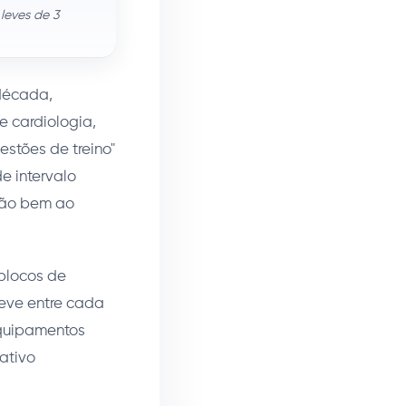
leves de 3
 década,
e cardiologia,
stões de treino"
e intervalo
 tão bem ao
blocos de
leve entre cada
equipamentos
cativo