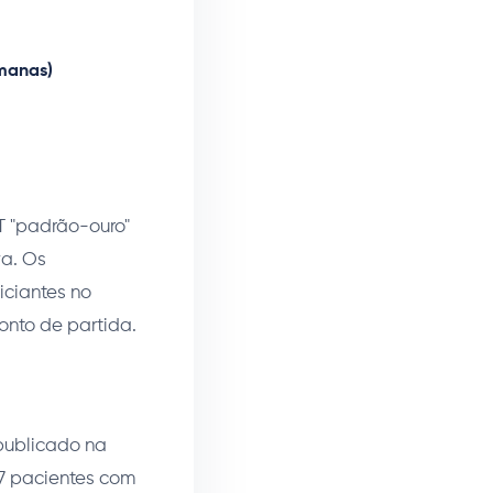
manas)
T "padrão-ouro"
va. Os
iciantes no
onto de partida.
 publicado na
27 pacientes com