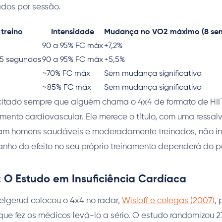
dos por sessão.
treino
Intensidade
Mudança no VO2 máximo (8 se
90 a 95% FC máx
+7,2%
x15 segundos
90 a 95% FC máx
+5,5%
~70% FC máx
Sem mudança significativa
~85% FC máx
Sem mudança significativa
 citado sempre que alguém chama o 4x4 de formato de HII
ento cardiovascular. Ele merece o título, com uma ressal
ram homens saudáveis e moderadamente treinados, não in
anho do efeito no seu próprio treinamento dependerá do p
: O Estudo em Insuficiência Cardíaca
elgerud colocou o 4x4 no radar,
Wisloff e colegas (2007)
,
o que fez os médicos levá-lo a sério. O estudo randomizou 