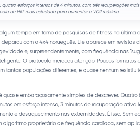
 quatro esforços intensos de 4 minutos, com três recuperações mais 
ocolo de HIIT mais estudado para aumentar o VO2 máximo.
algum tempo em torno de pesquisas de fitness na última
e deparou com o 4x4 norueguês. Ele aparece em revistas d
gevidade e, surpreendentemente, com frequência nas "suge
nteligente. O protocolo mereceu atenção. Poucos formatos d
em tantas populações diferentes, e quase nenhum resistiu
 é quase embaraçosamente simples de descrever. Quatro 
nutos em esforço intenso, 3 minutos de recuperação ativa 
ento e desaquecimento nas extremidades. É isso. Sem 
m algoritmo proprietário de frequência cardíaca, sem apli