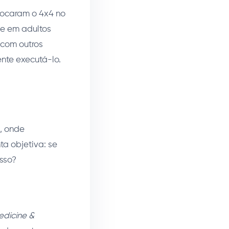
locaram o 4x4 no
 e em adultos
 com outros
ente executá-lo.
, onde
a objetiva: se
isso?
edicine &