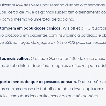
fizeram 4x4 três vezes por semana durante oito semanas
biu cerca de 7%, e os ganhos superaram o treinamento co
com o mesmo volume total de trabalho.
 também em populações clínicas.
Wisloff et al. (Circulatio
 o protocolo em pacientes com insuficiência cardíaca e 
e 35% na fração de ejeção e 46% no VO2 pico, sem exces
tos mais velhos.
O estudo Generation 100, de cinco anos,
alos de alta intensidade foram seguros e eficazes para adu
mporta menos do que as pessoas pensam.
Duas sessões p
s com uma base de trabalho aeróbico leve, capturam a 
ícios com abandono muito menor do que três sessões.