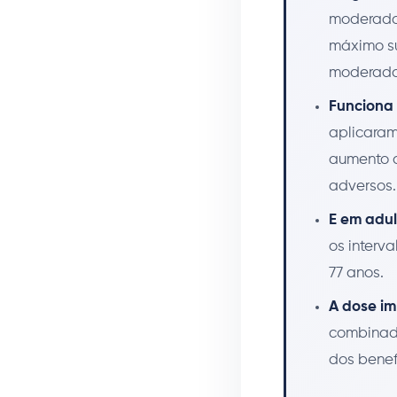
moderado 
máximo su
moderado 
Funciona
aplicaram
aumento d
adversos.
E em adul
os interv
77 anos.
A dose i
combinada
dos benef