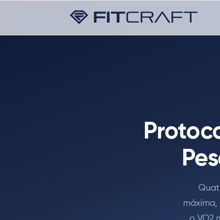
Protoc
Pes
Quatr
máxima, 
o VO2 