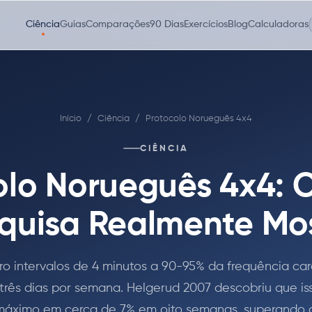
Ciência
Guias
Comparações
90 Dias
Exercícios
Blog
Calculadoras
Início
/
Ciência
/
Protocolo Norueguês 4x4
CIÊNCIA
olo Norueguês 4x4: 
quisa Realmente Mo
o intervalos de 4 minutos a 90-95% da frequência ca
três dias por semana. Helgerud 2007 descobriu que is
máximo em cerca de 7% em oito semanas, superando o