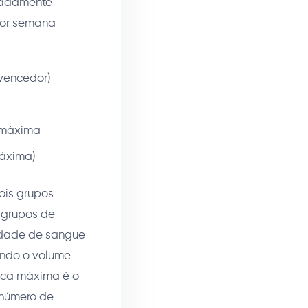
radamente
por semana
 vencedor)
a máxima
máxima)
ois grupos
 grupos de
tidade de sangue
ando o volume
íaca máxima é o
 número de