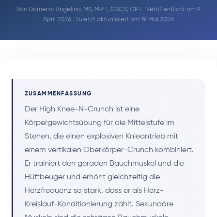
Von
Domenic Angelino, MS, MPH, CSCS, CPT
· Veröffentlicht am 9.
April 2026 · Zuletzt aktualisiert am 19. Mai 2026
ZUSAMMENFASSUNG
Der High Knee-N-Crunch ist eine
Körpergewichtsübung für die Mittelstufe im
Stehen, die einen explosiven Knieantrieb mit
einem vertikalen Oberkörper-Crunch kombiniert.
Er trainiert den geraden Bauchmuskel und die
Hüftbeuger und erhöht gleichzeitig die
Herzfrequenz so stark, dass er als Herz-
Kreislauf-Konditionierung zählt. Sekundäre