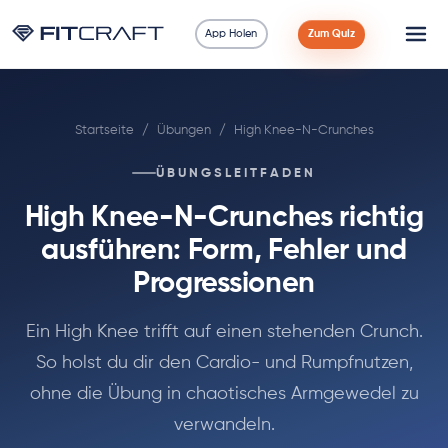
App Holen
Zum Quiz
Wissenschaft
Startseite
/
Übungen
/
High Knee-N-Crunches
Ratgeber
ÜBUNGSLEITFADEN
Vergleiche
High Knee-N-Crunches richtig
90 Tage
ausführen: Form, Fehler und
Progressionen
Übungen
Ein High Knee trifft auf einen stehenden Crunch.
Blog
So holst du dir den Cardio- und Rumpfnutzen,
ohne die Übung in chaotisches Armgewedel zu
Rechner
verwandeln.