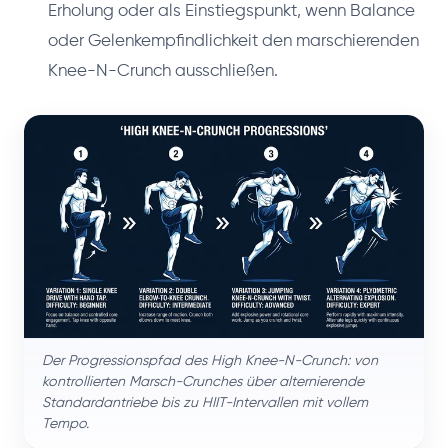
Erholung oder als Einstiegspunkt, wenn Balance
oder Gelenkempfindlichkeit den marschierenden
Knee-N-Crunch ausschließen.
Der Progressionspfad des High Knee-N-Crunch: von
kontrollierten Marsch-Crunches über alternierende
Standardantriebe bis zu HIIT-Intervallen mit vollem
Tempo.