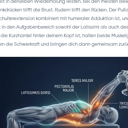
eit in derselben Wiederholung leisten. Bei den meisten B
nkdrücken trifft die Brust. Rudern trifft den Rücken. Der Pullo
Schulterextension kombiniert mit humeraler Adduktion ist, u
t in den Aufgabenbereich sowohl der Latissimi als auch des
 die Kurzhantel hinter deinem Kopf ist, halten beide Muske
en die Schwerkraft und bringen dich dann gemeinsam zurüc