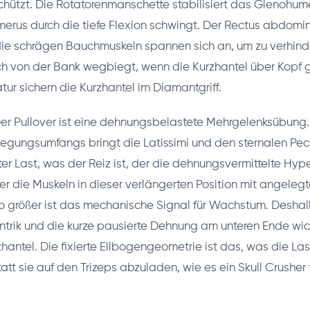
chützt. Die Rotatorenmanschette stabilisiert das Glenohum
rus durch die tiefe Flexion schwingt. Der Rectus abdomin
ie schrägen Bauchmuskeln spannen sich an, um zu verhind
ch von der Bank wegbiegt, wenn die Kurzhantel über Kopf g
ur sichern die Kurzhantel im Diamantgriff.
er Pullover ist eine dehnungsbelastete Mehrgelenksübung.
gungsumfangs bringt die Latissimi und den sternalen Pector
er Last, was der Reiz ist, der die dehnungsvermittelte Hyp
ger die Muskeln in dieser verlängerten Position mit angele
o größer ist das mechanische Signal für Wachstum. Deshalb
zentrik und die kurze pausierte Dehnung am unteren Ende wic
hantel. Die fixierte Ellbogengeometrie ist das, was die Las
att sie auf den Trizeps abzuladen, wie es ein Skull Crusher