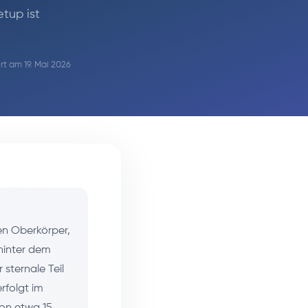
tup ist
ert am 19. Mai 2026
den Oberkörper,
hinter dem
 sternale Teil
rfolgt im
von etwa 15