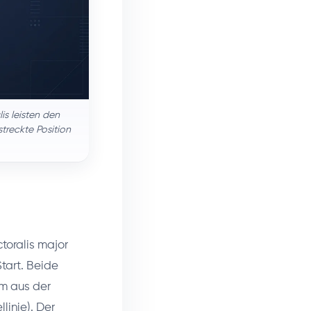
is leisten den
treckte Position
ctoralis major
tart. Beide
rm aus der
linie). Der