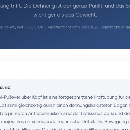
ng trifft. Die Dehnung ist der ganze Punkt, und das Se
wichtiger als das Gewicht.
lino, MS, MPH, CSCS, CPT
· Veröffentlicht am 9. April 2026 · Zuletzt aktualisi
SSUNG
l-Pullover über Kopf ist eine fortgeschrittene Kraftübung für 
 Latissimi gleichzeitig durch einen dehnungsbelasteten Bogen 
. Die primären Antriebsmuskeln sind der Latissimus dorsi und der
s major. Das entscheidende technische Detail: Die Bewegung e
, nicht im Ellbogen. Du fixierst eine leichte Ellbogenbeugung 