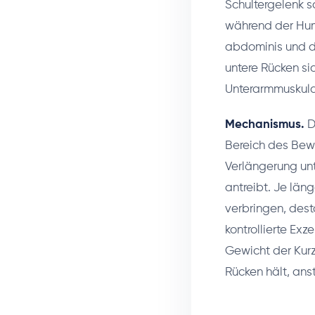
Schultergelenk s
während der Hume
abdominis und d
untere Rücken si
Unterarmmuskulat
Mechanismus.
D
Bereich des Bewe
Verlängerung unt
antreibt. Je län
verbringen, dest
kontrollierte Ex
Gewicht der Kurz
Rücken hält, anst