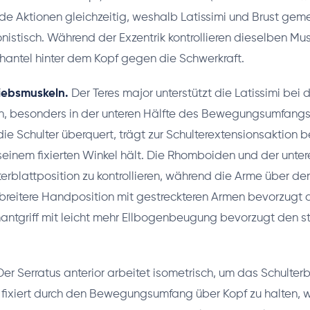
ide Aktionen gleichzeitig, weshalb Latissimi und Brust gem
nistisch. Während der Exzentrik kontrollieren dieselben Mu
hantel hinter dem Kopf gegen die Schwerkraft.
iebsmuskeln.
Der Teres major unterstützt die Latissimi bei 
on, besonders in der unteren Hälfte des Bewegungsumfangs
die Schulter überquert, trägt zur Schulterextensionsaktion 
seinem fixierten Winkel hält. Die Rhomboiden und der unter
lterblattposition zu kontrollieren, während die Arme über de
breitere Handposition mit gestreckteren Armen bevorzugt di
antgriff mit leicht mehr Ellbogenbeugung bevorzugt den s
er Serratus anterior arbeitet isometrisch, um das Schulterbl
 fixiert durch den Bewegungsumfang über Kopf zu halten, 