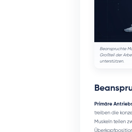
Beanspruchte Musk
Großteil der Arbe
unterstützen.
Beanspru
Primäre Antrieb
treiben die konz
Muskeln teilen z
Überkopfposition 