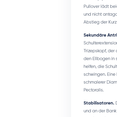
Pullover lädt be
und nicht antago
Abstieg der Kurz
Sekundäre Antr
Schulterextensi
Trizepskopf, der 
den Ellbogen in 
helfen, die Schu
schwingen. Eine 
schmalerer Diam
Pectoralis.
Stabilisatoren.
D
und an der Bank