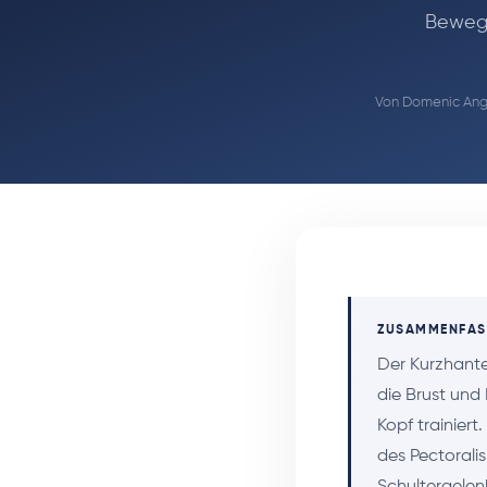
Bewegu
Von
Domenic Ange
ZUSAMMENFA
Der Kurzhante
die Brust und
Kopf trainiert
des Pectorali
Schultergelenk