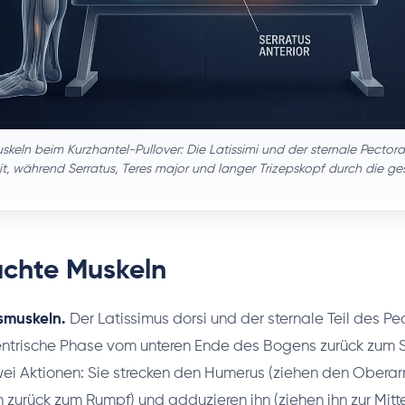
eln beim Kurzhantel-Pullover: Die Latissimi und der sternale Pectoral
it, während Serratus, Teres major und langer Trizepskopf durch die ges
chte Muskeln
smuskeln.
Der Latissimus dorsi und der sternale Teil des Pe
entrische Phase vom unteren Ende des Bogens zurück zum S
wei Aktionen: Sie strecken den Humerus (ziehen den Obera
zurück zum Rumpf) und adduzieren ihn (ziehen ihn zur Mittel