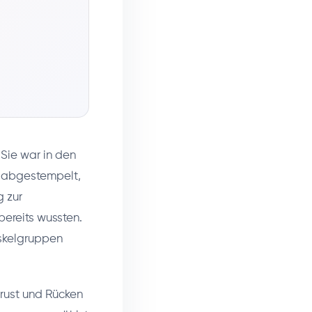
 Sie war in den
h abgestempelt,
g zur
ereits wussten.
Muskelgruppen
Brust und Rücken