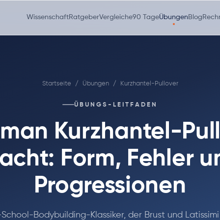
Wissenschaft
Ratgeber
Vergleiche
90 Tage
Übungen
Blog
Rech
Startseite
/
Übungen
/
Kurzhantel-Pullover
ÜBUNGS-LEITFADEN
man Kurzhantel-Pul
acht: Form, Fehler u
Progressionen
-School-Bodybuilding-Klassiker, der Brust und Latissimi 