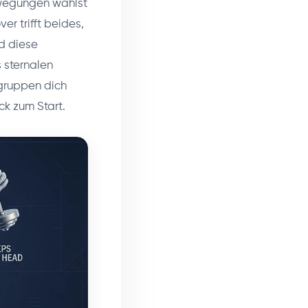
ewegungen wählst
ver trifft beides,
nd diese
 sternalen
lgruppen dich
k zum Start.