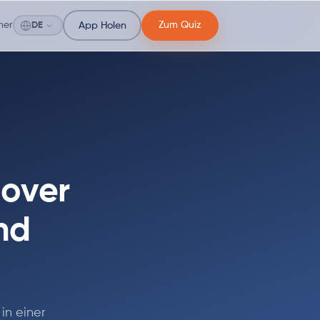
ner
Zum Quiz
DE
App Holen
lover
nd
in einer