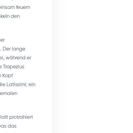
einsam feuern
skeln den
der
. Der lange
bei, während er
e Trapezius
n Kopf
e Latissimi; ein
ternalen
att protrahiert
was das