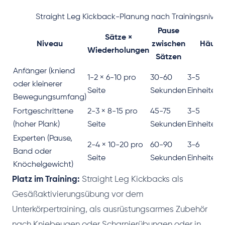
Straight Leg Kickback-Planung nach Trainingsnivea
Pause
Sätze ×
Niveau
zwischen
Häufig
Wiederholungen
Sätzen
Anfänger (kniend
1-2 × 6-10 pro
30-60
3-5
oder kleinerer
Seite
Sekunden
Einheiten
Bewegungsumfang)
Fortgeschrittene
2-3 × 8-15 pro
45-75
3-5
(hoher Plank)
Seite
Sekunden
Einheiten
Experten (Pause,
2-4 × 10-20 pro
60-90
3-6
Band oder
Seite
Sekunden
Einheiten
Knöchelgewicht)
Platz im Training:
Straight Leg Kickbacks als
Gesäßaktivierungsübung vor dem
Unterkörpertraining, als ausrüstungsarmes Zubehör
nach Kniebeugen oder Scharnierübungen oder in