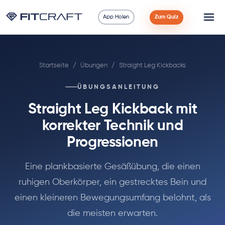
App Holen
Zum Quiz
Wissenschaft
Startseite
/
Übungen
/
Straight Leg Kickbacks
Ratgeber
ÜBUNGSANLEITUNG
Vergleiche
Straight Leg Kickback mit
90 Tage
korrekter Technik und
Progressionen
Übungen
Eine plankbasierte Gesäßübung, die einen
Blog
ruhigen Oberkörper, ein gestrecktes Bein und
einen kleineren Bewegungsumfang belohnt, als
Rechner
die meisten erwarten.