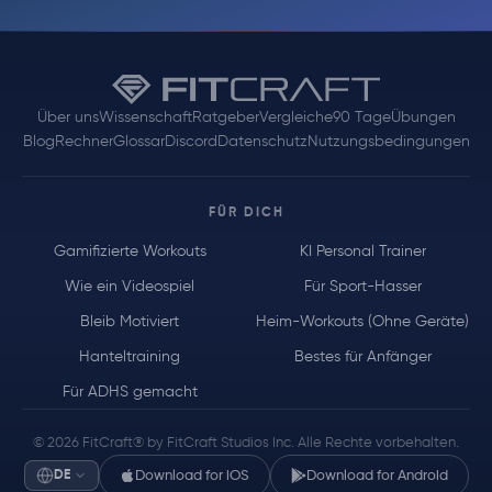
Über uns
Wissenschaft
Ratgeber
Vergleiche
90 Tage
Übungen
Blog
Rechner
Glossar
Discord
Datenschutz
Nutzungsbedingungen
FÜR DICH
Gamifizierte Workouts
KI Personal Trainer
Wie ein Videospiel
Für Sport-Hasser
Bleib Motiviert
Heim-Workouts (Ohne Geräte)
Hanteltraining
Bestes für Anfänger
Für ADHS gemacht
© 2026 FitCraft® by FitCraft Studios Inc. Alle Rechte vorbehalten.
DE
Download for iOS
Download for Android