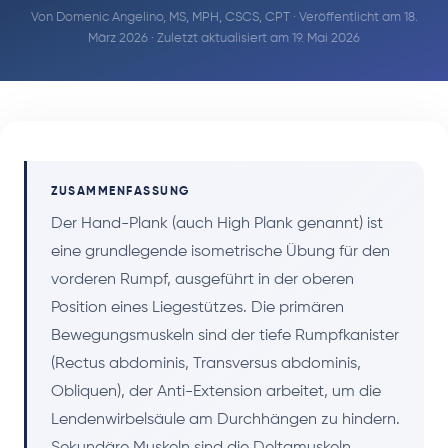
Von
Domenic Angelino, MS, MPH, CSCS, CPT
· Veröffentlicht am 18.
März 2026 · Zuletzt aktualisiert am 19. Mai 2026
ZUSAMMENFASSUNG
Der Hand-Plank (auch High Plank genannt) ist
eine grundlegende isometrische Übung für den
vorderen Rumpf, ausgeführt in der oberen
Position eines Liegestützes. Die primären
Bewegungsmuskeln sind der tiefe Rumpfkanister
(Rectus abdominis, Transversus abdominis,
Obliquen), der Anti-Extension arbeitet, um die
Lendenwirbelsäule am Durchhängen zu hindern.
Sekundäre Muskeln sind die Deltamuskeln,