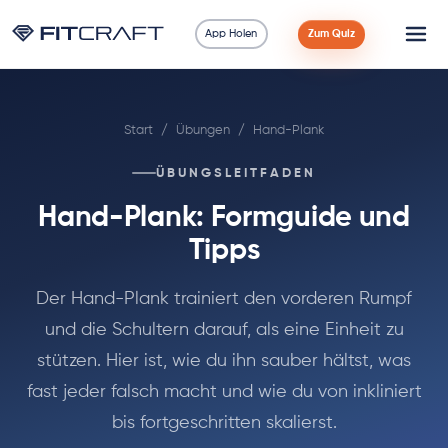
App Holen
Zum Quiz
Wissenschaft
Start
/
Übungen
/
Hand-Plank
Ratgeber
ÜBUNGSLEITFADEN
Vergleiche
Hand-Plank: Formguide und
90 Tage
Tipps
Übungen
Der Hand-Plank trainiert den vorderen Rumpf
und die Schultern darauf, als eine Einheit zu
Blog
stützen. Hier ist, wie du ihn sauber hältst, was
fast jeder falsch macht und wie du von inkliniert
Rechner
bis fortgeschritten skalierst.