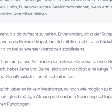
n Arm-Bein-Hebungen oder 5-10-Sekunden-Holds und steige
en-Holds, Pulse oder leichte Gewichtsvariationen, wenn Atm
sition kontrolliert bleiben.
ehr, als dir aufrecht zu helfen. Er verhindert, dass der Rum
wenn du Einkäufe trägst, am Schreibtisch sitzt, dich bücks
dich bei schwererer Kraftarbeit stabilisierst.
rainieren diese Ausdauer der hinteren Körperseite ohne Ge
ch, hebst Arme und Beine leicht an und hältst eine lange 
und Gesäßmuskeln isometrisch arbeiten.
tzlich, aber es ist kein Wettkampf, so hoch wie möglich zu 
ß, gleichmäßige Atmung und saubere Spannung schlage
chen Rundbogen.