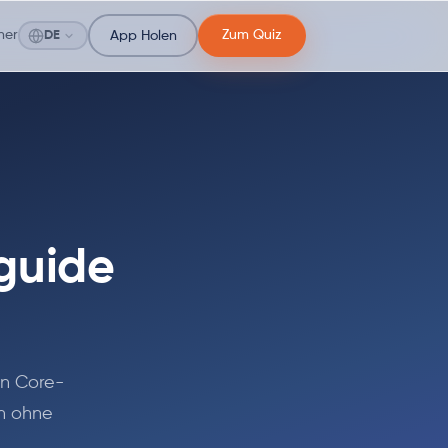
ner
Zum Quiz
DE
App Holen
guide
en Core-
n ohne