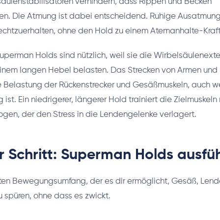
säulenstabilisatoren verhindern, dass Rippen und Becken
ten. Die Atmung ist dabei entscheidend. Ruhige Ausatmung
echtzuerhalten, ohne den Hold zu einem Atemanhalte-Kraf
uperman Holds sind nützlich, weil sie die Wirbelsäulenexte
inem langen Hebel belasten. Das Strecken von Armen un
e Belastung der Rückenstrecker und Gesäßmuskeln, auch w
st. Ein niedrigerer, längerer Hold trainiert die Zielmuskeln
gen, der den Stress in die Lendengelenke verlagert.
ür Schritt: Superman Holds ausfü
sten Bewegungsumfang, der es dir ermöglicht, Gesäß, Len
 spüren, ohne dass es zwickt.