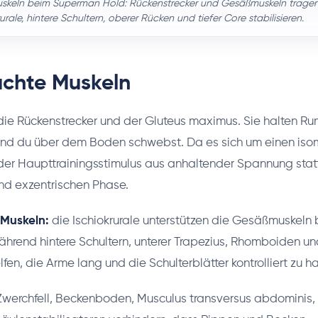
skeln beim Superman Hold: Rückenstrecker und Gesäßmuskeln tragen 
rale, hintere Schultern, oberer Rücken und tiefer Core stabilisieren.
chte Muskeln
ie Rückenstrecker und der Gluteus maximus. Sie halten Ru
end du über dem Boden schwebst. Da es sich um einen iso
er Haupttrainingsstimulus aus anhaltender Spannung statt
nd exzentrischen Phase.
 Muskeln:
die Ischiokrurale unterstützen die Gesäßmuskeln 
ährend hintere Schultern, unterer Trapezius, Rhomboiden un
en, die Arme lang und die Schulterblätter kontrolliert zu ha
werchfell, Beckenboden, Musculus transversus abdominis