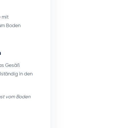
 mit
 zum Boden
n
das Gesäß
lständig in den
rust vom Boden