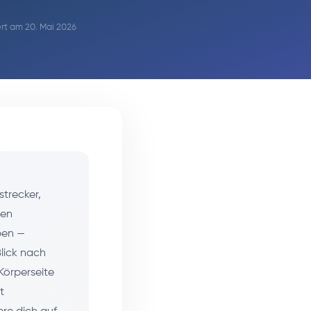
iert am 20. Mai 2026
trecker,
ren
ben —
lick nach
Körperseite
t