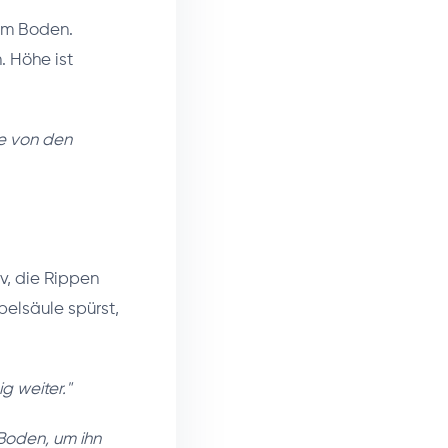
vom Boden.
. Höhe ist
ie von den
v, die Rippen
belsäule spürst,
g weiter."
Boden, um ihn