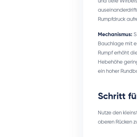
und tiefe Wirbel
auseinanderdrif
Rumpfdruck aufr
Mechanismus:
S
Bauchlage mit e
Rumpf erhöht di
Hebehöhe gering i
ein hoher Rundbo
Schritt f
Nutze den klein
oberen Rücken zu