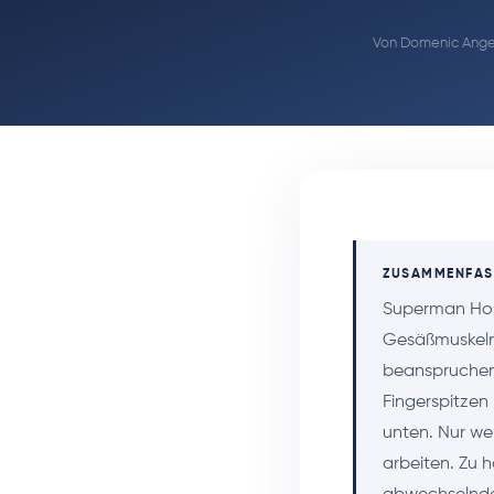
Von
Domenic Angel
ZUSAMMENFA
Superman Hold
Gesäßmuskeln,
beanspruchen.
Fingerspitzen
unten. Nur we
arbeiten. Zu 