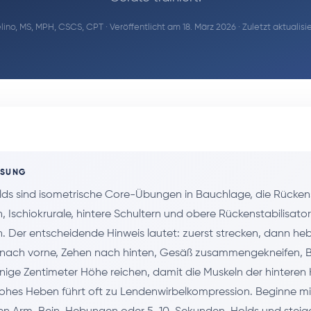
ino, MS, MPH, CSCS, CPT
· Veröffentlicht am 18. März 2026 · Zuletzt aktualis
SSUNG
s sind isometrische Core-Übungen in Bauchlage, die Rückens
 Ischiokrurale, hintere Schultern und obere Rückenstabilisato
 Der entscheidende Hinweis lautet: zuerst strecken, dann he
 nach vorne, Zehen nach hinten, Gesäß zusammengekneifen, B
nige Zentimeter Höhe reichen, damit die Muskeln der hinteren 
hohes Heben führt oft zu Lendenwirbelkompression. Beginne mi