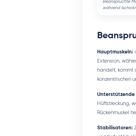
Beanspruchte Mu
während Ischiokru
Beanspru
Hauptmuskeln:
d
Extension, währ
handelt, kommt d
konzentrischen u
Unterstützende
Hüftstreckung, w
Rückenmuskel helf
Stabilisatoren:
Z