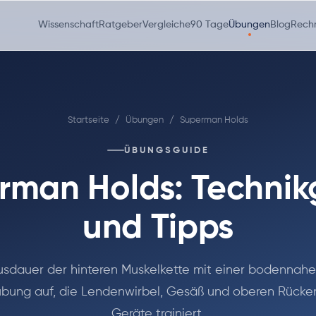
Wissenschaft
Ratgeber
Vergleiche
90 Tage
Übungen
Blog
Rech
Startseite
/
Übungen
/
Superman Holds
ÜBUNGSGUIDE
rman Holds: Technik
und Tipps
sdauer der hinteren Muskelkette mit einer bodennah
übung auf, die Lendenwirbel, Gesäß und oberen Rücke
Geräte trainiert.