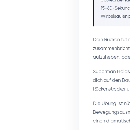
abwechselnde
15-60-Sekund
Wirbelsäulenpo
Dein Rücken tut m
zusammenbricht, 
aufzuheben, oder 
Superman Holds t
dich auf den Bau
Rückenstrecker 
Die Übung ist nü
Bewegungsausma
einen dramatis