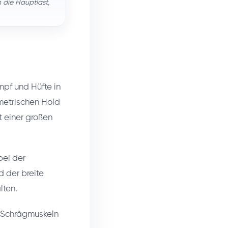
die Hauptlast,
mpf und Hüfte in
metrischen Hold
 einer großen
bei der
d der breite
lten.
, Schrägmuskeln