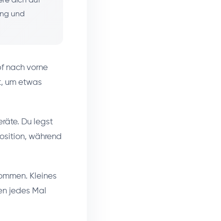
re dich auf
ung und
pf nach vorne
t, um etwas
räte. Du legst
Position, während
kommen. Kleines
n jedes Mal