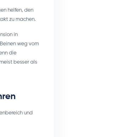
en helfen, den
takt zu machen.
nsion in
d Beinen weg vom
enn die
 meist besser als
hren
denbereich und