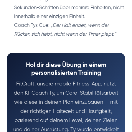
Sekunden-Schritten über mehrere Einheiten, nicht
innerhalb einer einzigen Einheit.
Coach Tys Cue:
„Der Halt endet, wenn der
Rücken sich hebt, nicht wenn der Timer piept."
Hol dir diese Übung in einem
personalisierten Training
FitCraft, unsere mobile Fitness-App, nutzt
den KI-Coach Ty, um Core-Stabilitätsarbeit
wie diese in deinen Plan einzubauen — mit
der richtigen Haltezeit und Häufigkeit,
basierend auf deinem Level, deinen Zielen
und deiner Ausrüstung. Ty wurde entwickelt