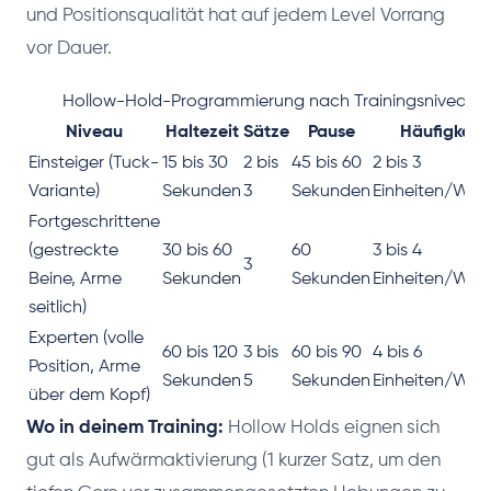
und Positionsqualität hat auf jedem Level Vorrang
vor Dauer.
Hollow-Hold-Programmierung nach Trainingsniveau
Niveau
Haltezeit
Sätze
Pause
Häufigkeit
Einsteiger (Tuck-
15 bis 30
2 bis
45 bis 60
2 bis 3
Variante)
Sekunden
3
Sekunden
Einheiten/Wo
Fortgeschrittene
(gestreckte
30 bis 60
60
3 bis 4
3
Beine, Arme
Sekunden
Sekunden
Einheiten/Wo
seitlich)
Experten (volle
60 bis 120
3 bis
60 bis 90
4 bis 6
Position, Arme
Sekunden
5
Sekunden
Einheiten/Wo
über dem Kopf)
Wo in deinem Training:
Hollow Holds eignen sich
gut als Aufwärmaktivierung (1 kurzer Satz, um den