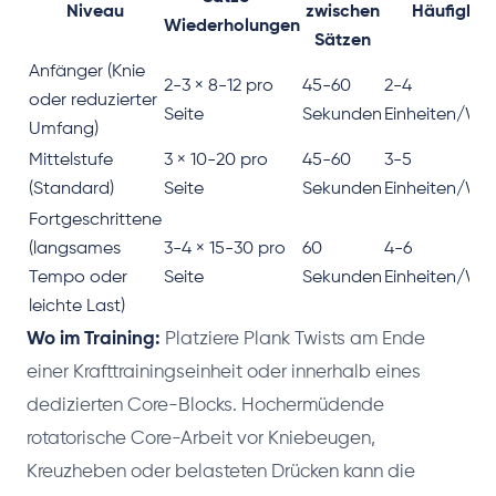
Niveau
zwischen
Häufigkeit
Wiederholungen
Sätzen
Anfänger (Knie
2-3 × 8-12 pro
45-60
2-4
oder reduzierter
Seite
Sekunden
Einheiten/Wo
Umfang)
Mittelstufe
3 × 10-20 pro
45-60
3-5
(Standard)
Seite
Sekunden
Einheiten/Wo
Fortgeschrittene
(langsames
3-4 × 15-30 pro
60
4-6
Tempo oder
Seite
Sekunden
Einheiten/Wo
leichte Last)
Wo im Training:
Platziere Plank Twists am Ende
einer Krafttrainingseinheit oder innerhalb eines
dedizierten Core-Blocks. Hochermüdende
rotatorische Core-Arbeit vor Kniebeugen,
Kreuzheben oder belasteten Drücken kann die