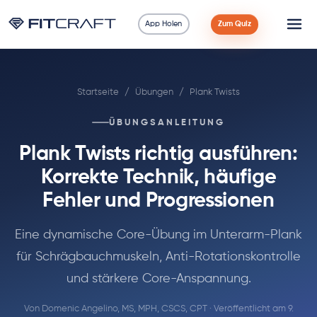
App Holen
Zum Quiz
Wissenschaft
Startseite
/
Übungen
/
Plank Twists
Ratgeber
ÜBUNGSANLEITUNG
Vergleiche
Plank Twists richtig ausführen:
90 Tage
Korrekte Technik, häufige
Fehler und Progressionen
Übungen
Eine dynamische Core-Übung im Unterarm-Plank
Blog
für Schrägbauchmuskeln, Anti-Rotationskontrolle
und stärkere Core-Anspannung.
Rechner
Von
Domenic Angelino, MS, MPH, CSCS, CPT
· Veröffentlicht am 9.