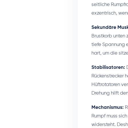
seitliche Rumpfro
exzentrisch, wen
Sekundäre Musk
Brustkorb unten 
tiefe Spannung e
hart, um die si
Stabilisatoren:
D
Rückenstrecker h
Hüftrotatoren ve
Drehung hilft de
Mechanismus:
R
Rumpf muss sich
widersteht. Desh