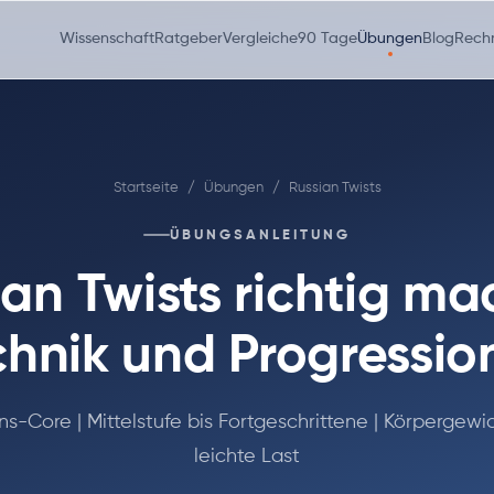
Wissenschaft
Ratgeber
Vergleiche
90 Tage
Übungen
Blog
Rech
Startseite
/
Übungen
/
Russian Twists
ÜBUNGSANLEITUNG
ian Twists richtig ma
chnik und Progressio
ns-Core | Mittelstufe bis Fortgeschrittene | Körpergewi
leichte Last