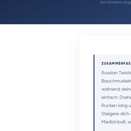
Von
Domenic Ange
ZUSAMMENFA
Russian Twist
Bauchmuskeln,
während deine
einfach: Dreh
Rücken lang u
Steigere dic
Medizinball, w