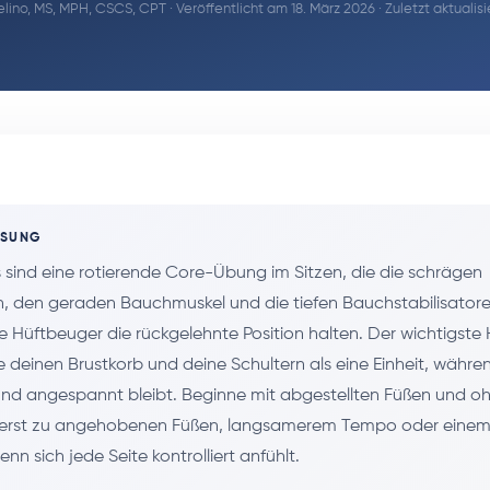
lino, MS, MPH, CSCS, CPT
· Veröffentlicht am 18. März 2026 · Zuletzt aktualis
SSUNG
s sind eine rotierende Core-Übung im Sitzen, die die schrägen
 den geraden Bauchmuskel und die tiefen Bauchstabilisatoren 
 Hüftbeuger die rückgelehnte Position halten. Der wichtigste H
e deinen Brustkorb und deine Schultern als eine Einheit, währe
nd angespannt bleibt. Beginne mit abgestellten Füßen und o
h erst zu angehobenen Füßen, langsamerem Tempo oder einem 
enn sich jede Seite kontrolliert anfühlt.