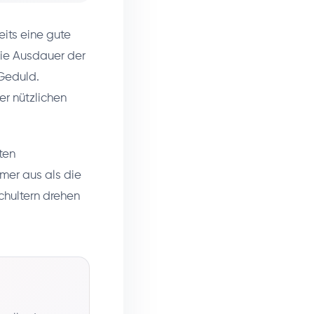
eits eine gute
die Ausdauer der
Geduld.
r nützlichen
ten
mer aus als die
chultern drehen