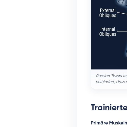
Russian Twists t
verhindert, dass
Trainiert
Primäre Muskeln