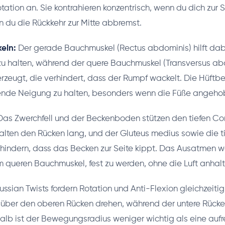
tation an. Sie kontrahieren konzentrisch, wenn du dich zur S
n du die Rückkehr zur Mitte abbremst.
eln:
Der gerade Bauchmuskel (Rectus abdominis) hilft dab
zu halten, während der quere Bauchmuskel (Transversus ab
rzeugt, die verhindert, dass der Rumpf wackelt. Die Hüftb
tzende Neigung zu halten, besonders wenn die Füße angeho
as Zwerchfell und der Beckenboden stützen den tiefen Cor
alten den Rücken lang, und der Gluteus medius sowie die t
rhindern, dass das Becken zur Seite kippt. Das Ausatmen 
m queren Bauchmuskel, fest zu werden, ohne die Luft anhal
ussian Twists fordern Rotation und Anti-Flexion gleichzeitig
 über den oberen Rücken drehen, während der untere Rück
alb ist der Bewegungsradius weniger wichtig als eine auf