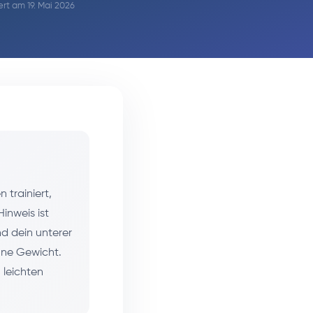
iert am 19. Mai 2026
trainiert,
inweis ist
nd dein unterer
hne Gewicht.
leichten