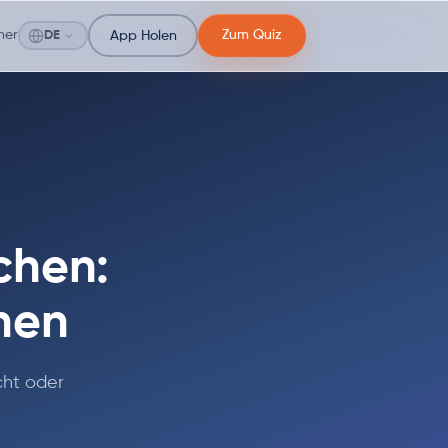
ner
Zum Quiz
DE
App Holen
chen:
nen
cht oder