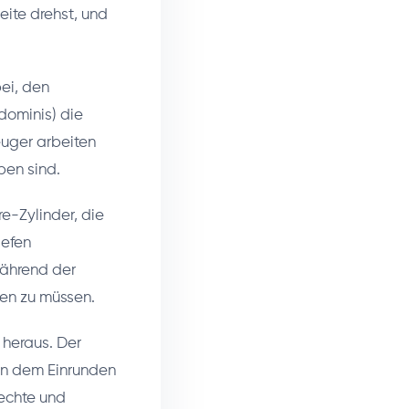
eite drehst, und
ei, den
dominis) die
euger arbeiten
ben sind.
e-Zylinder, die
iefen
während der
ten zu müssen.
 heraus. Der
en dem Einrunden
rechte und