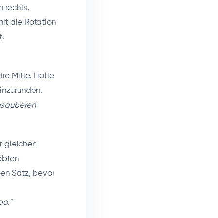
 rechts,
it die Rotation
t.
ie Mitte. Halte
inzurunden.
unsauberen
r gleichen
ebten
en Satz, bevor
po."