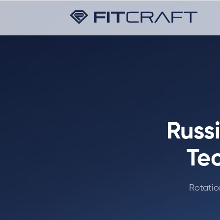
Russ
Te
Rotatio