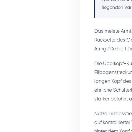
liegenden Var
Das meiste Armtra
Rückseite des Ob
Armgröße beiträ
Die Überkopf-Kurz
Ellbogenstreckun
langen Kopf des 
ehrliche Schulte
stärker belohnt 
Nutze Trizepsstr
auf kontrolliert
hinter dem Kopf 