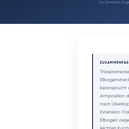
Von
Domenic Ange
ZUSAMMENFA
Trizepsstrecke
Ellbogenstreck
beansprucht w
Armposition d
nach Überkopf
Extension-Tra
Ellbogen zeige
leichten Kurz