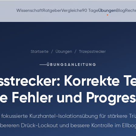
Wissenschaft
Ratgeber
Vergleiche
90 Tage
Übungen
Blog
Rech
Startseite
/
Übungen
/
Trizepsstrecker
ÜBUNGSANLEITUNG
sstrecker: Korrekte T
e Fehler und Progre
 fokussierte Kurzhantel-Isolationsübung für stärkere Tri
bereren Drück-Lockout und bessere Kontrolle im Ellbo