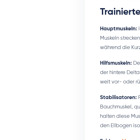
Trainiert
Hauptmuskeln:
l
Muskeln strecken
während die Kurz
Hilfsmuskeln:
Der
der hintere Delt
weit vor- oder rü
Stabilisatoren:
R
Bauchmuskel, qu
halten diese Mus
den Ellbogen isol