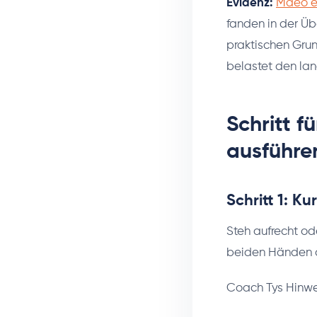
Evidenz:
Maeo et
fanden in der Ü
praktischen Grun
belastet den lan
Schritt f
ausführe
Schritt 1: K
Steh aufrecht ode
beiden Händen am
Coach Tys Hinwe