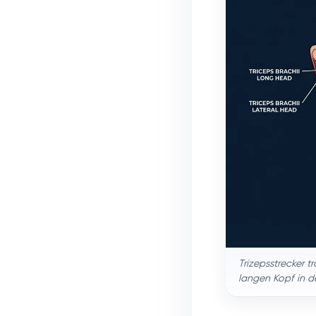
Trizepsstrecker t
langen Kopf in d