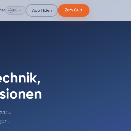
ner
Zum Quiz
DE
App Holen
echnik,
ssionen
zeps,
gen.