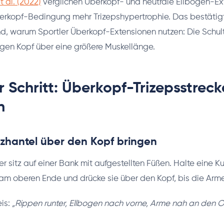
 al. (2022)
verglichen Überkopf- und neutrale Ellbogen-Ex
berkopf-Bedingung mehr Trizepshypertrophie. Das bestätig
d, warum Sportler Überkopf-Extensionen nutzen: Die Schul
gen Kopf über eine größere Muskellänge.
ür Schritt: Überkopf-Trizepsstreck
n
urzhantel über den Kopf bringen
r sitz auf einer Bank mit aufgestellten Füßen. Halte eine K
 oberen Ende und drücke sie über den Kopf, bis die Arme 
is:
„Rippen runter, Ellbogen nach vorne, Arme nah an den O