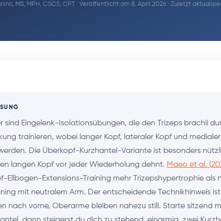
lino, MS, MPH, CSCS, CPT
· Veröffentlicht am 8. April 2026 · Zuletzt aktualis
SSUNG
r sind Eingelenk-Isolationsübungen, die den Trizeps brachii du
ung trainieren, wobei langer Kopf, lateraler Kopf und medialer
erden. Die Überkopf-Kurzhantel-Variante ist besonders nützli
en langen Kopf vor jeder Wiederholung dehnt.
Maeo et al. (20
-Ellbogen-Extensions-Training mehr Trizepshypertrophie als 
ining mit neutralem Arm. Der entscheidende Technikhinweis ist
n nach vorne, Oberarme bleiben nahezu still. Starte sitzend mi
hantel, dann steigerst du dich zu stehend, einarmig, zwei Kurz