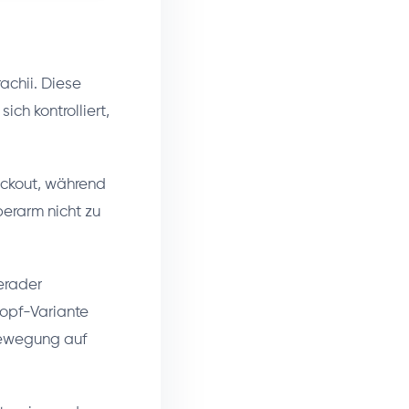
achii. Diese
ch kontrolliert,
ockout, während
erarm nicht zu
erader
opf-Variante
 Bewegung auf