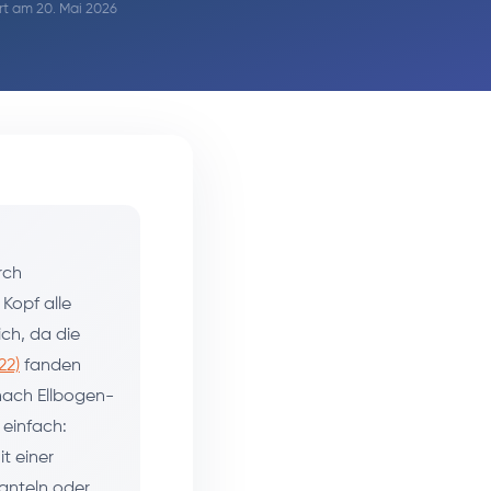
iert am 20. Mai 2026
rch
 Kopf alle
ch, da die
22)
fanden
nach Ellbogen-
 einfach:
t einer
hanteln oder