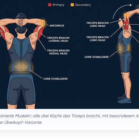
rainierte Muskeln: alle drei Köpfe des Trizeps brachii, mit besonderem
er Überkopf-Variante.