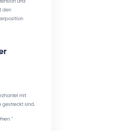
tension und
t den
terposition
er
urzhantel mit
gestreckt sind.
hren."