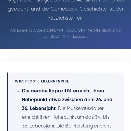
gedacht, und die Comeback-Geschichte ist der
nützlichste Teil.
Von
Domenic Angelino, MS, MPH, CSCS, CPT
· Veröffentlicht am 6.
Juni 2026 · 11 Min. Lesezeit
WICHTIGSTE ERKENNTNISSE
Die aerobe Kapazität erreicht ihren
Höhepunkt etwa zwischen dem 26. und
36. Lebensjahr.
Die Muskelausdauer
erreicht ihren Höhepunkt um das 34. bis
36. Lebensjahr. Die Beinleistung erreicht