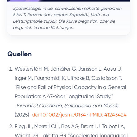
Späteinsteiger in der schwedischen Kohorte gewannen
6 bis 11 Prozent über aerobe Kapazität, Kraft und
Leistungsmaße zurück. Die Kurve biegt sich, aber sie
biegt sich in beide Richtungen.
Quellen
Westerståhl M, Jörnåker G, Jansson E, Aasa U,
Ingre M, Pourhamidi K, Ulfhake B, Gustafsson T.
"Rise and Fall of Physical Capacity in a General
Population: A 47-Year Longitudinal Study."
Journal of Cachexia, Sarcopenia and Muscle
(2025).
doi:10.1002/jcsm.70134
·
PMID: 41243424
Fleg JL, Morrell CH, Bos AG, Brant LJ, Talbot LA,
Wright JG, Lakatta EG. "Accelerated longitudinal