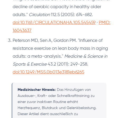
decline of aerobic capacity in healthy older
adults."
Circulation
112.5 (2005): 674-682.
doi:10.1161/CIRCULATIONAHA.105.545459
·
PMID:
16043637
Peterson MD, Sen A, Gordon PM. "Influence of
resistance exercise on lean body mass in aging
adults: a meta-analysis."
Medicine & Science in
Sports & Exercise
43.2 (2011): 249-258.
doi:10.1249/MSS.0b013e3181eb6265
Medizinischer Hinweis:
Das Hinzufügen von
Ausdauer-, Kraft- oder Schnellkrafttraining zu
einer zuvor inaktiven Routine erhöht
Herzfrequenz, Blutdruck und Gelenkbelastung.
Dieser Artikel dient ausschließlich zu