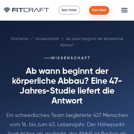
App Holen
Zum Quiz
Wissenschaft
Startseite
/
Wissenschaft
/
Ab wann beginnt der körperliche
Ratgeber
Abbau?
Vergleiche
WISSENSCHAFT
Ab wann beginnt der
90 Tage
körperliche Abbau? Eine 47-
Übungen
Jahres-Studie liefert die
Antwort
Blog
Ein schwedisches Team begleitete 427 Menschen
Rechner
vom 16. bis zum 63. Lebensjahr. Der Höhepunkt
liegt früher als gedacht, der Abfall ist flacher als