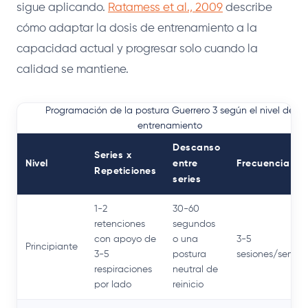
sigue aplicando.
Ratamess et al., 2009
describe
cómo adaptar la dosis de entrenamiento a la
capacidad actual y progresar solo cuando la
calidad se mantiene.
Programación de la postura Guerrero 3 según el nivel de
entrenamiento
Descanso
Series x
Nivel
entre
Frecuencia
Repeticiones
series
1-2
30-60
retenciones
segundos
con apoyo de
o una
3-5
Principiante
3-5
postura
sesiones/sema
respiraciones
neutral de
por lado
reinicio