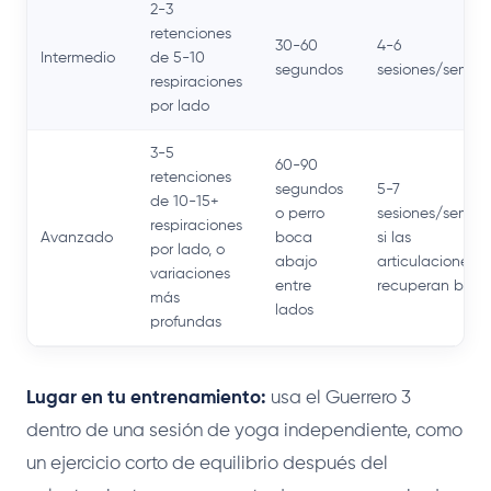
2-3
retenciones
30-60
4-6
Intermedio
de 5-10
segundos
sesiones/sema
respiraciones
por lado
3-5
60-90
retenciones
segundos
5-7
de 10-15+
o perro
sesiones/sema
respiraciones
Avanzado
boca
si las
por lado, o
abajo
articulaciones s
variaciones
entre
recuperan bien
más
lados
profundas
Lugar en tu entrenamiento:
usa el Guerrero 3
dentro de una sesión de yoga independiente, como
un ejercicio corto de equilibrio después del