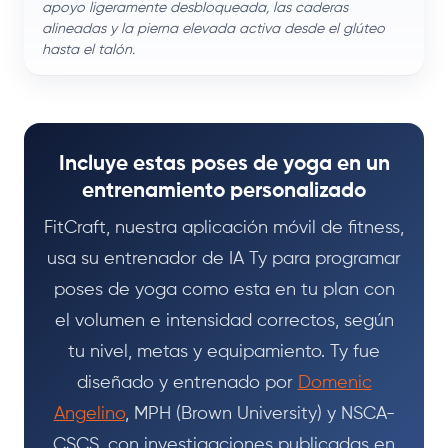
apoyo ligeramente desbloqueada, las caderas
alineadas y la pierna elevada activa desde el glúteo
hasta el talón.
Incluye estas poses de yoga en un
entrenamiento personalizado
FitCraft, nuestra aplicación móvil de fitness,
usa su entrenador de IA Ty para programar
poses de yoga como esta en tu plan con
el volumen e intensidad correctos, según
tu nivel, metas y equipamiento. Ty fue
diseñado y entrenado por
Domenic
Angelino
, MPH (Brown University) y NSCA-
CSCS, con investigaciones publicadas en