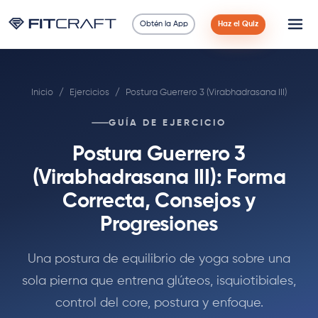
Obtén la App
Haz el Quiz
Ciencia
Inicio
/
Ejercicios
/
Postura Guerrero 3 (Virabhadrasana III)
Guías
GUÍA DE EJERCICIO
Comparaciones
Postura Guerrero 3
90 Días
(Virabhadrasana III): Forma
Correcta, Consejos y
Ejercicios
Progresiones
Blog
Una postura de equilibrio de yoga sobre una
sola pierna que entrena glúteos, isquiotibiales,
Calculadoras
control del core, postura y enfoque.