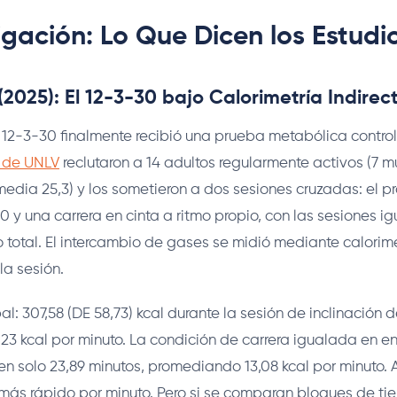
igación: Lo Que Dicen los Estudi
(2025): El 12-3-30 bajo Calorimetría Indirec
al 12-3-30 finalmente recibió una prueba metabólica contr
 de UNLV
reclutaron a 14 adultos regularmente activos (7 mu
dia 25,3) y los sometieron a dos sesiones cruzadas: el p
 y una carrera en cinta a ritmo propio, con las sesiones i
 total. El intercambio de gases se midió mediante calorime
la sesión.
al: 307,58 (DE 58,73) kcal durante la sesión de inclinación 
3 kcal por minuto. La condición de carrera igualada en en
 en solo 23,89 minutos, promediando 13,08 kcal por minuto. A
ás rápido por minuto. Pero si se comparan bloques de tie