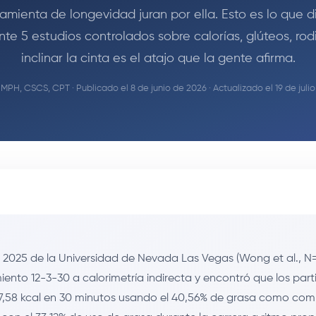
ramienta de longevidad juran por ella. Esto es lo que d
te 5 estudios controlados sobre calorías, glúteos, rodil
inclinar la cinta es el atajo que la gente afirma.
, MPH, CSCS, CPT
· Publicado el 8 de junio de 2026 · Actualizado el 19 de julio
 2025 de la Universidad de Nevada Las Vegas (Wong et al., N=
iento 12-3-30 a calorimetría indirecta y encontró que los part
,58 kcal en 30 minutos usando el 40,56% de grasa como comb