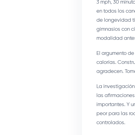
3 mph, 30 minuto
en todos los can
de longevidad ti
gimnasios con ci
modalidad antes
El argumento de
calorías. Constru
agradecen. Toma
La investigación
las afirmaciones
importantes. Y u
peor para las rod
controlados.