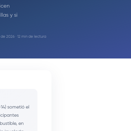
icen
las y si
 de 2026 · 12 min de lectura
14) sometió el
icipantes
ustible, en