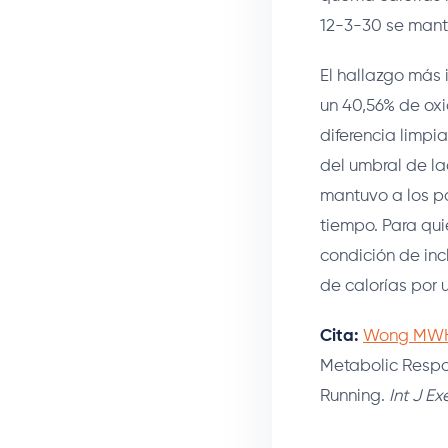
12-3-30 se mant
El hallazgo más 
un 40,56% de oxi
diferencia limpi
del umbral de la
mantuvo a los p
tiempo. Para qui
condición de inc
de calorías por 
Cita:
Wong MWH, 
Metabolic Respo
Running.
Int J Ex