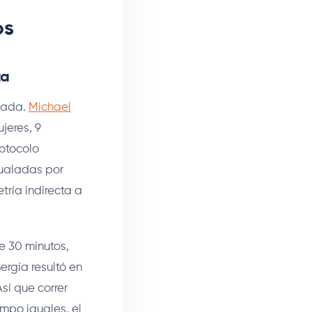
os
ta
olada.
Michael
jeres, 9
rotocolo
gualadas por
tría indirecta a
de 30 minutos,
ergía resultó en
sí que correr
mpo iguales, el