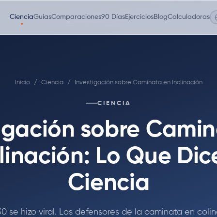
Ciencia
Guías
Comparaciones
90 Días
Ejercicios
Blog
Calculadoras
Inicio
/
Ciencia
/
Investigación sobre Caminata en Inclinación
CIENCIA
tigación sobre Camin
linación: Lo Que Dic
Ciencia
30 se hizo viral. Los defensores de la caminata en col