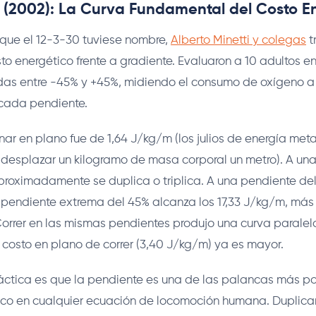
l. (2002): La Curva Fundamental del Costo E
que el 12-3-30 tuviese nombre,
Alberto Minetti y colegas
t
o energético frente a gradiente. Evaluaron a 10 adultos e
das entre -45% y +45%, midiendo el consumo de oxígeno a 
cada pendiente.
nar en plano fue de 1,64 J/kg/m (los julios de energía met
 desplazar un kilogramo de masa corporal un metro). A un
proximadamente se duplica o triplica. A una pendiente del
a pendiente extrema del 45% alcanza los 17,33 J/kg/m, más
Correr en las mismas pendientes produjo una curva parale
 costo en plano de correr (3,40 J/kg/m) ya es mayor.
ráctica es que la pendiente es una de las palancas más p
tico en cualquier ecuación de locomoción humana. Duplica