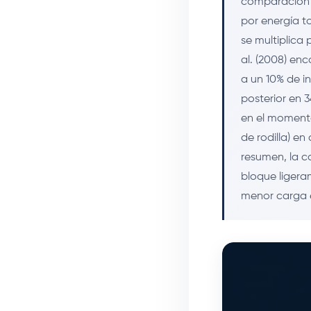
comparación c
por energía t
se multiplica
al. (2008) en
a un 10% de in
posterior en 3
en el momento
de rodilla) e
resumen, la c
bloque ligera
menor carga e