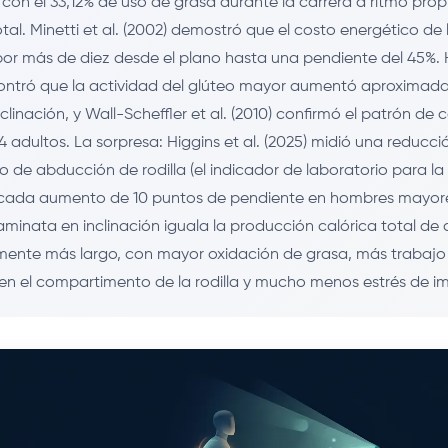
on el 33,12% de uso de grasa durante la carrera a ritmo prop
otal. Minetti et al. (2002) demostró que el costo energético de
 por más de diez desde el plano hasta una pendiente del 45%.
contró que la actividad del glúteo mayor aumentó aproxima
clinación, y Wall-Scheffler et al. (2010) confirmó el patrón de
4 adultos. La sorpresa: Higgins et al. (2025) midió una reducció
 de abducción de rodilla (el indicador de laboratorio para l
n cada aumento de 10 puntos de pendiente en hombres mayore
aminata en inclinación iguala la producción calórica total de 
mente más largo, con mayor oxidación de grasa, más trabajo 
n el compartimento de la rodilla y mucho menos estrés de i