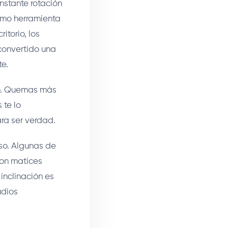
nstante rotación
omo herramienta
itorio, los
 convertido una
e.
do. Quemas más
 te lo
ra ser verdad.
so. Algunas de
con matices
inclinación es
udios