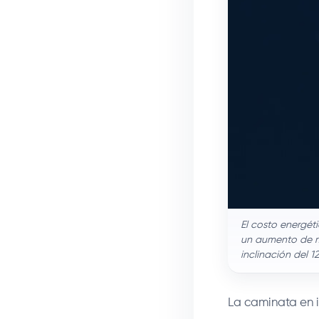
El costo energét
un aumento de m
inclinación del 
La caminata en i