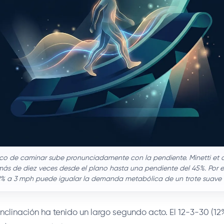
ico de caminar sube pronunciadamente con la pendiente. Minetti et al
ás de diez veces desde el plano hasta una pendiente del 45%. Por 
12% a 3 mph puede igualar la demanda metabólica de un trote suave s
nclinación ha tenido un largo segundo acto. El 12-3-30 (12%