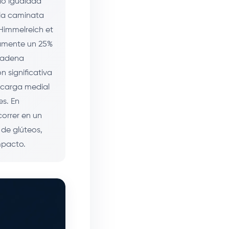
io igualada
 la caminata
 Himmelreich et
damente un 25%
 cadena
n significativa
a carga medial
s. En
correr en un
de glúteos,
mpacto.