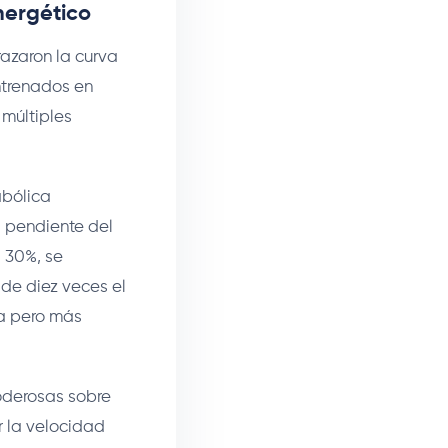
nergético
razaron la curva
ntrenados en
múltiples
abólica
a pendiente del
 30%, se
 de diez veces el
la pero más
oderosas sobre
r la velocidad