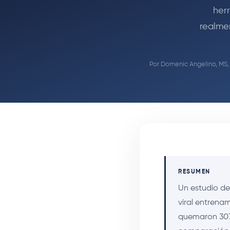
her
realmen
Por
Domenic Angelino, MS
RESUMEN
Un estudio de
viral entrenam
quemaron 307