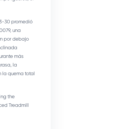
2-3-30 promedió
00079, una
ron por debajo
nclinada
urante más
rasa, la
n la quema total
ing the
ced Treadmill