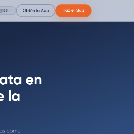
Haz el Quiz
ES
Obtén la App
ata en
e la
inas como