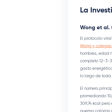
La Invest
Wong et al. 
El protocolo vir
Wong y colegas
hombres, edad me
completo 12-3-30
gasto energético
lo largo de toda 
El número princip
promediando 10,2
309,74 kcal pero
quema calorías m