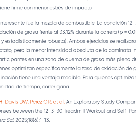
iene firme con menor estrés de impacto.
interesante fue la mezcla de combustible. La condición 1
dación de grasa frente al 33,12% durante la carrera (p = 0,
a y estadísticamente robusta). Ambos ejercicios se realiza
ctato, pero la menor intensidad absoluta de la caminata i
articipantes en una zona de quema de grasa más plena d
enes optimizan específicamente la tasa de oxidación de g
linación tiene una ventaja medible. Para quienes optimiza
unidad de tiempo, correr gana.
Davis DW, Perez OR, et al.
An Exploratory Study Compar
nses between the 12-3-30 Treadmill Workout and Self-Pa
erc Sci.
2025;18(6):1-13.