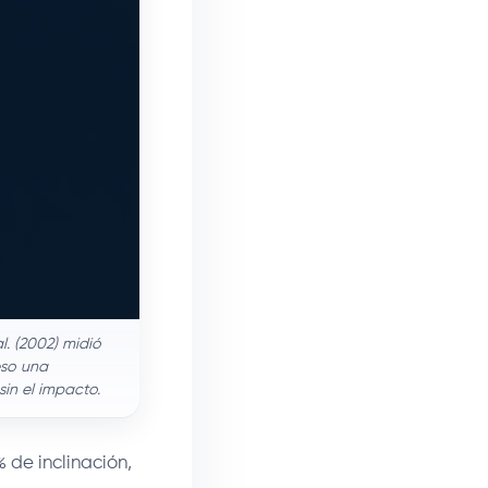
. (2002) midió
eso una
in el impacto.
 de inclinación,