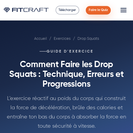
Télécharger
Faire le Quiz
Science
Accueil
/
Exercices
/
Drop Squats
Guides
GUIDE D'EXERCICE
Comparaisons
Comment Faire les Drop
90 Jours
Squats : Technique, Erreurs et
Progressions
Exercices
L'exercice réactif au poids du corps qui construit
Blog
la force de décélération, brûle des calories et
entraîne ton bas du corps à absorber la force en
Calculatrices
toute sécurité à vitesse.