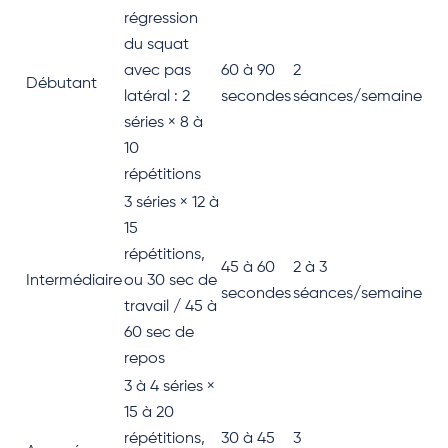
régression
du squat
avec pas
60 à 90
2
Débutant
latéral : 2
secondes
séances/semaine
séries × 8 à
10
répétitions
3 séries × 12 à
15
répétitions,
45 à 60
2 à 3
Intermédiaire
ou 30 sec de
secondes
séances/semaine
travail / 45 à
60 sec de
repos
3 à 4 séries ×
15 à 20
répétitions,
30 à 45
3