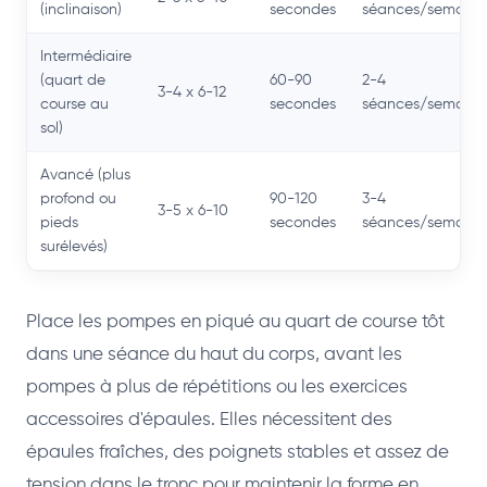
(inclinaison)
secondes
séances/semaine
Intermédiaire
(quart de
60-90
2-4
3-4 x 6-12
course au
secondes
séances/semaine
sol)
Avancé (plus
profond ou
90-120
3-4
3-5 x 6-10
pieds
secondes
séances/semaine
surélevés)
Place les pompes en piqué au quart de course tôt
dans une séance du haut du corps, avant les
pompes à plus de répétitions ou les exercices
accessoires d'épaules. Elles nécessitent des
épaules fraîches, des poignets stables et assez de
tension dans le tronc pour maintenir la forme en