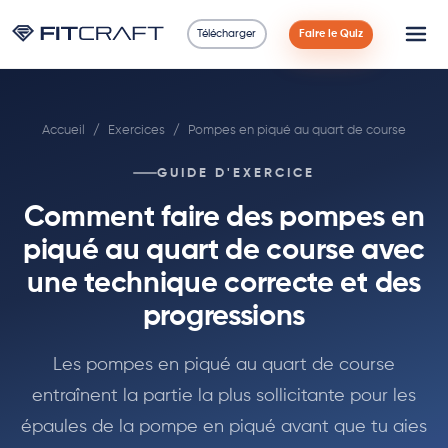
Télécharger
Faire le Quiz
Science
Accueil
/
Exercices
/
Pompes en piqué au quart de course
Guides
GUIDE D'EXERCICE
Comparaisons
Comment faire des pompes en
90 Jours
piqué au quart de course avec
une technique correcte et des
Exercices
progressions
Blog
Les pompes en piqué au quart de course
entraînent la partie la plus sollicitante pour les
Calculatrices
épaules de la pompe en piqué avant que tu aies