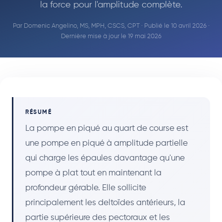
la force pour l'amplitude complète.
Par
Domenic Angelino, MS, MPH, CSCS, CPT
· Publié le 10 avril 2026 ·
Dernière mise à jour le 19 mai 2026
RÉSUMÉ
La pompe en piqué au quart de course est
une pompe en piqué à amplitude partielle
qui charge les épaules davantage qu'une
pompe à plat tout en maintenant la
profondeur gérable. Elle sollicite
principalement les deltoïdes antérieurs, la
partie supérieure des pectoraux et les