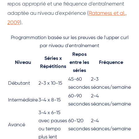
repos approprié et une fréquence d'entraînement
adaptée au niveau d'expérience (
Ratamess et al.,
2009
).
Programmation basée sur les preuves de l'upper curl
par niveau d'entraînement
Repos
Séries x
Niveau
entre les
Fréquence
Répétitions
séries
45-60
2-3
Débutant
2-3 x 10-15
secondes
séances/semaine
60-90
2-4
Intermédiaire
3-4 x 8-15
secondes
séances/semaine
3-4 x 6-15
avec pauses
60-120
2-4
Avancé
ou tempo
secondes
séances/semaine
plus lent