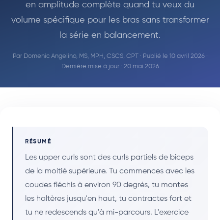
en amplitude complète quand tu veux du
volume spécifique pour les bras sans transformer
la série en balancement.
Par
Domenic Angelino, MS, MPH, CSCS, CPT
· Publié le 10 avril 2026 ·
Dernière mise à jour : 20 mai 2026
RÉSUMÉ
Les upper curls sont des curls partiels de biceps
de la moitié supérieure. Tu commences avec les
coudes fléchis à environ 90 degrés, tu montes
les haltères jusqu'en haut, tu contractes fort et
tu ne redescends qu'à mi-parcours. L'exercice