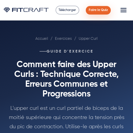
Télécharger
Faire le Quiz
Science
Accueil
/
Exercices
/
Upper Curl
Guides
GUIDE D'EXERCICE
Comparaisons
Comment faire des Upper
90 Jours
Curls : Technique Correcte,
Erreurs Communes et
Exercices
Progressions
Blog
L'upper curl est un curl partiel de biceps de la
moitié supérieure qui concentre la tension près
Calculatrices
du pic de contraction. Utilise-le après les curls