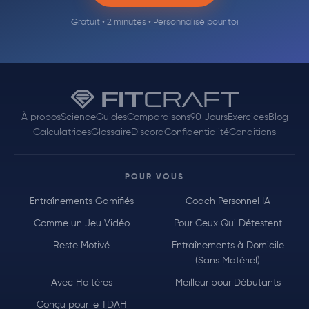
Gratuit • 2 minutes • Personnalisé pour toi
À propos
Science
Guides
Comparaisons
90 Jours
Exercices
Blog
Calculatrices
Glossaire
Discord
Confidentialité
Conditions
POUR VOUS
Entraînements Gamifiés
Coach Personnel IA
Comme un Jeu Vidéo
Pour Ceux Qui Détestent
Reste Motivé
Entraînements à Domicile
(Sans Matériel)
Avec Haltères
Meilleur pour Débutants
Conçu pour le TDAH