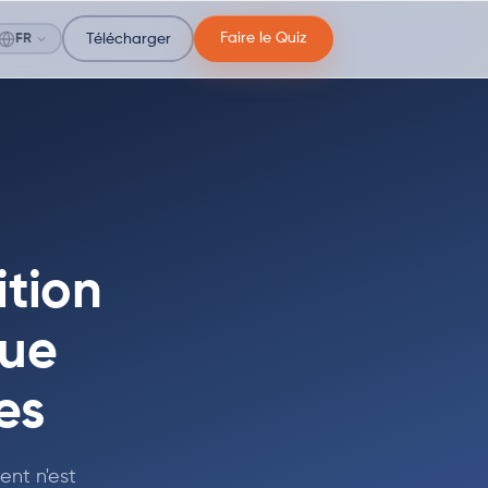
Faire le Quiz
FR
Télécharger
ition
que
es
ent n'est