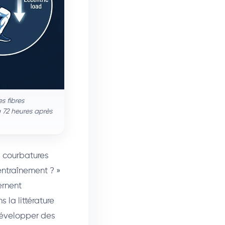
s fibres
à 72 heures après
es courbatures
entraînement ? »
ernent
 la littérature
développer des