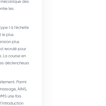
on mécanique des
entre les
pe I à l'échelle
 le plus
ension plus
st recruté pour
e. La course en
 des déclencheurs
aitement. Parmi
 massage, AINS,
DOMS une fois
l'introduction