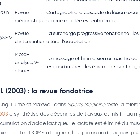
dommages musculaires ou de la croissa
)
 2014
Revue
Cartographie la cascade de lésion excentr
mécanistique
séance répétée est entraînable
Revue
La surcharge progressive fonctionne ; le
ports
d'intervention
altérer l'adaptation
Méta-
8
Le massage et l'immersion en eau froide r
analyse, 99
les courbatures ; les étirements sont négl
études
. (2003) : la revue fondatrice
eung, Hume et Maxwell dans
Sports Medicine
reste la référ
2003
a synthétisé des décennies de travaux et mis fin au 
accumulation d'acide lactique. Le lactate est éliminé du mus
xercice. Les DOMS atteignent leur pic un ou deux jours plus