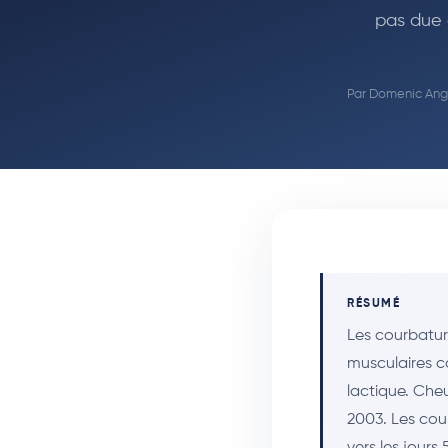
pas due à
Par
Domenic Ange
RÉSUMÉ
Les courbatur
musculaires ca
lactique. Che
2003. Les cou
vers les jours