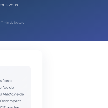
 vous vous
 · 11 min de lecture
 fibres
 l'acide
s Medicine
de
 s'estompent
013 que les