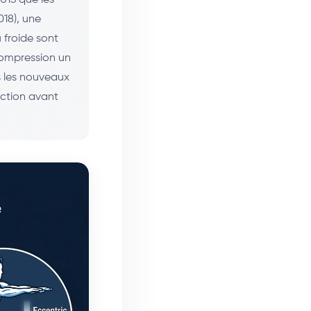
18), une
 froide sont
 compression un
s les nouveaux
ection avant