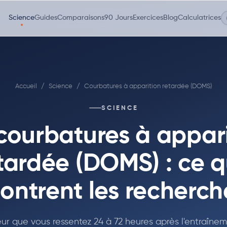
Science
Guides
Comparaisons
90 Jours
Exercices
Blog
Calculatrices
Accueil
/
Science
/
Courbatures à apparition retardée (DOMS)
SCIENCE
courbatures à appar
tardée (DOMS) : ce 
ontrent les recherch
ur que vous ressentez 24 à 72 heures après l'entraînem