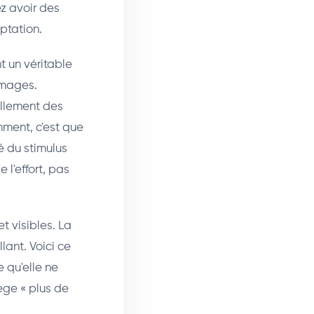
z avoir des
ptation.
t un véritable
mmages.
ellement des
amment, c'est que
é du stimulus
l'effort, pas
t visibles. La
llant. Voici ce
 qu'elle ne
ège « plus de