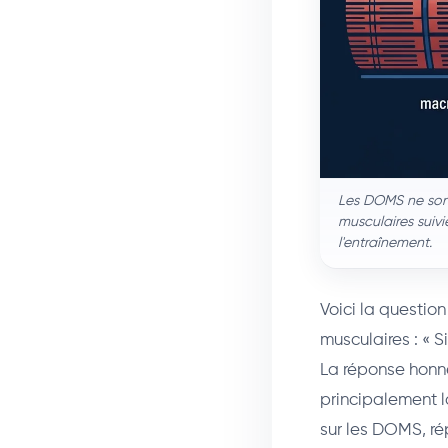
Les DOMS ne sont
musculaires suivi
l'entraînement.
Voici la question
musculaires : « 
La réponse honnê
principalement la
sur les DOMS, r