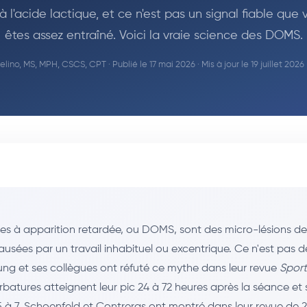
 l'acide lactique, et ce n'est pas un signal fiable que
êtes assez entraîné. Voici la vraie science des DOMS.
lino, MS, MPH, CSCS, CPT
· Publié le 17 mai 2026 · Mis à jour le 19 juillet 2026
es à apparition retardée, ou DOMS, sont des micro-lésions des
usées par un travail inhabituel ou excentrique. Ce n'est pas de
ung et ses collègues ont réfuté ce mythe dans leur revue
Sport
rbatures atteignent leur pic 24 à 72 heures après la séance et
 5 à 7. Schoenfeld et Contreras ont montré dans leur revue de 2