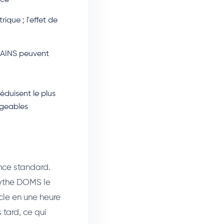
nce
ique ; l'effet de
s AINS peuvent
éduisent le plus
igeables
ence standard.
mythe DOMS le
cle en une heure
 tard, ce qui