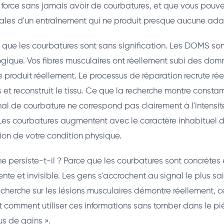
 force sans jamais avoir de courbatures, et que vous pouve
ales d'un entraînement qui ne produit presque aucune ada
e que les courbatures sont sans signification. Les DOMS son
gique. Vos fibres musculaires ont réellement subi des do
e produit réellement. Le processus de réparation recrute ré
es et reconstruit le tissu. Ce que la recherche montre const
gnal de courbature ne correspond pas clairement à l'intensit
Les courbatures augmentent avec le caractère inhabituel de 
ion de votre condition physique.
e persiste-t-il ? Parce que les courbatures sont concrètes e
ente et invisible. Les gens s'accrochent au signal le plus sai
cherche sur les lésions musculaires démontre réellement, ce
 comment utiliser ces informations sans tomber dans le pi
us de gains ».