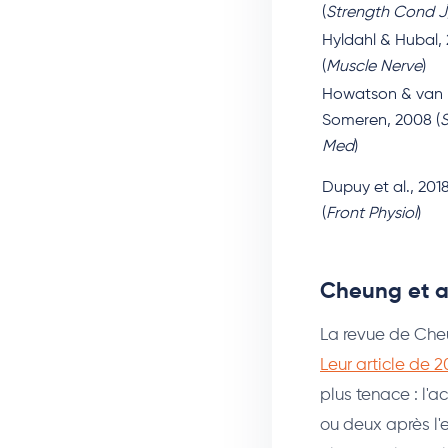
(
Strength Cond J
Hyldahl & Hubal,
(
Muscle Nerve
)
Howatson & van
Someren, 2008 (
S
Med
)
Dupuy et al., 201
(
Front Physiol
)
Cheung et al
La revue de Ch
Leur article de 
plus tenace : l'
ou deux après l'e