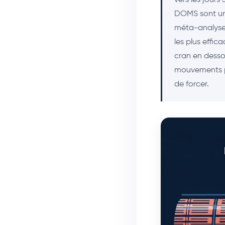
DOMS sont un 
méta-analyse 
les plus effi
cran en desso
mouvements po
de forcer.