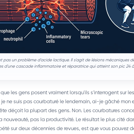
 pas un problème d'acide lactique. Il s'agit de lésions mécaniques de
es d'une cascade inflammatoire et réparatrice qui atteint son pic 24 
 que les gens posent vraiment lorsqu'ils s'interrogent sur l
Si je ne suis pas courbaturé le lendemain, ai-je gâché mon 
te déçoit la plupart des gens. Non. Les courbatures conc
 nouveauté, pas la productivité. Le résultat le plus cité dans
épété sur deux décennies de revues, est que vous pouvez 