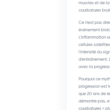
muscles et de la
courbatures brut
Ce n'est pas dir
événement biolo
L'inflammation s
cellules satellit
l'intensité du si
d'entraînement. 
avec la progress
Pourquoi ce myth
progression est l
que 20 ans de re
démontre pas, et
courbatures = pl