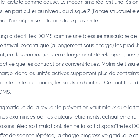
ul le lactate comme cause. Le mécanisme réel est une lési
s, en particulier au niveau du disque Z (l'ancre structurelle 
vie d'une réponse inflammatoire plus lente.
ng a décrit les DOMS comme une blessure musculaire de ty
e travail excentrique (allongement sous charge) les produit
t, car les contractions en allongement développent une t
 active que les contractions concentriques. Moins de tissu e
arge, donc les unités actives supportent plus de contraint
cente lente d'un poids, les sauts en hauteur. Ce sont tous
DOMS.
agmatique de la revue : la prévention vaut mieux que le tr
ités examinées par les auteurs (étirements, échauffement,
rasons, électrostimulation), rien ne faisait disparaître les 
'effet de séance répétée, la charge progressive graduelle et 