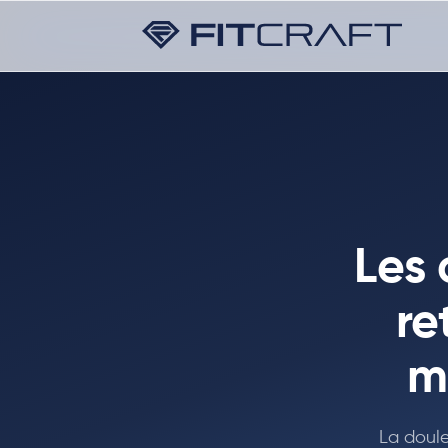
Les 
re
m
La doule