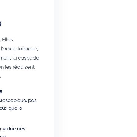
s
 Elles
l'acide lactique,
lement la cascade
on les réduisent.
.
S
croscopique, pas
ieux que le
r valide des