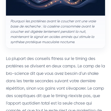
Pourquoi les protéines avant le coucher ont une vraie
base de recherche : la caséine consommée avant le
coucher est digérée lentement pendant la nuit,
maintenant le signal en acides aminés qui stimule la
synthèse protéique musculaire nocturne.
La plupart des conseils fitness sur le timing des
protéines se divisent en deux camps. Le camp de la
bro-science dit que vous avez besoin d'un shake
dans les trente secondes suivant votre dernière
répétition, sinon vos gains vont s'évaporer. Le camp
des sceptiques dit que le timing n'existe pas, que
l'apport quotidien total est la seule chose qui
compte, et que tout le reste n'est que marketing de