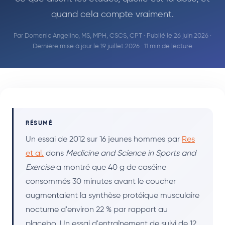
quand cela compte vraiment.
Par
Domenic Angelino, MS, MPH, CSCS, CPT
· Publié le 26 juin 2026 ·
Dernière mise à jour le 19 juillet 2026 · 11 min de lecture
RÉSUMÉ
Un essai de 2012 sur 16 jeunes hommes par
Res
et al.
dans
Medicine and Science in Sports and
Exercise
a montré que 40 g de caséine
consommés 30 minutes avant le coucher
augmentaient la synthèse protéique musculaire
nocturne d'environ 22 % par rapport au
placebo. Un essai d'entraînement de suivi de 12