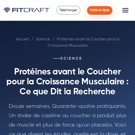
Télécharger
Faire le Quiz
Science
Accueil
/
Science
/
Protéines avant le Coucher pour la
Guides
Croissance Musculaire
Comparaisons
SCIENCE
Protéines avant le Coucher
90 Jours
pour la Croissance Musculaire :
Exercices
Ce que Dit la Recherche
Blog
Douze semaines. Quarante-quatre pratiquants.
Un shake de caséine au coucher a produit plus
Calculatrices
de muscle et plus de force qu'un placebo. Voici
ce que disent les études, quelle est la dose, et