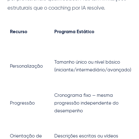
estruturais que o coaching por IA resolve.
C
Recurso
Programa Estático
c
A
s
Tamanho único ou nível básico
Personalização
e
(iniciante/intermediário/avançado)
a
c
Cronograma fixo — mesma
S
Progressão
progressão independente do
b
desempenho
p
V
o
Orientação de
Descrições escritas ou vídeos