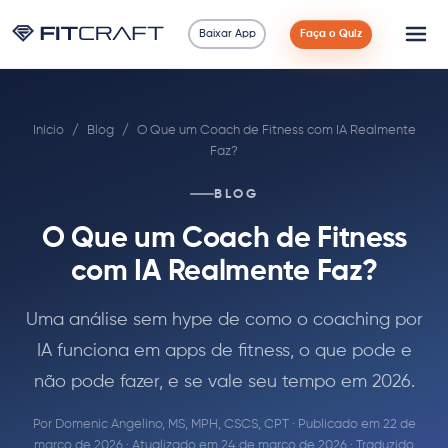
Baixar App
Faça o Quiz
Ciência
Início
/
Blog
/
O Que um Coach de Fitness com IA Realmente
Guias
Faz?
Comparações
BLOG
O Que um Coach de Fitness
90 Dias
com IA Realmente Faz?
Exercícios
Uma análise sem hype de como o coaching por
IA funciona em apps de fitness, o que pode e
Blog
não pode fazer, e se vale seu tempo em 2026.
Calculadoras
Por
Domenic Angelino, MS, MPH, CSCS, CPT
· Publicado em 22 de
março de 2026 · Atualizado em 24 de março de 2026 · Traduzido