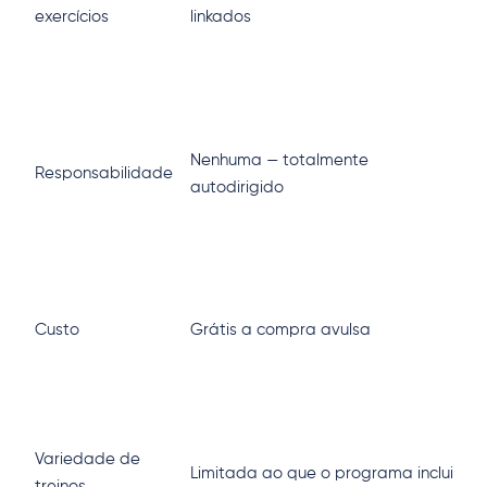
3
exercícios
linkados
o
o
E
s
Nenhuma — totalmente
l
Responsabilidade
autodirigido
g
d
A
—
Custo
Grátis a compra avulsa
c
p
P
b
Variedade de
Limitada ao que o programa inclui
e
treinos