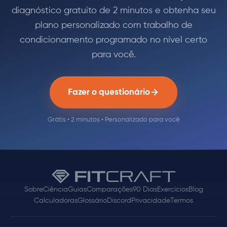
diagnóstico gratuito de 2 minutos e obtenha seu
plano personalizado com trabalho de
condicionamento programado no nível certo
para você.
Fazer o questionário
Grátis • 2 minutos • Personalizado para você
Sobre
Ciência
Guias
Comparações
90 Dias
Exercícios
Blog
Calculadoras
Glossário
Discord
Privacidade
Termos