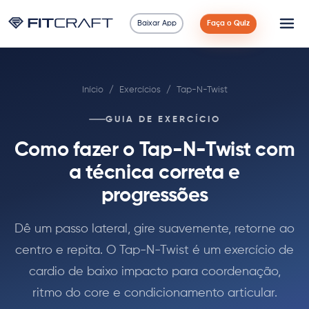
Baixar App
Faça o Quiz
Ciência
Início
/
Exercícios
/
Tap-N-Twist
Guias
GUIA DE EXERCÍCIO
Comparações
Como fazer o Tap-N-Twist com
90 Dias
a técnica correta e
progressões
Exercícios
Dê um passo lateral, gire suavemente, retorne ao
Blog
centro e repita. O Tap-N-Twist é um exercício de
cardio de baixo impacto para coordenação,
Calculadoras
ritmo do core e condicionamento articular.