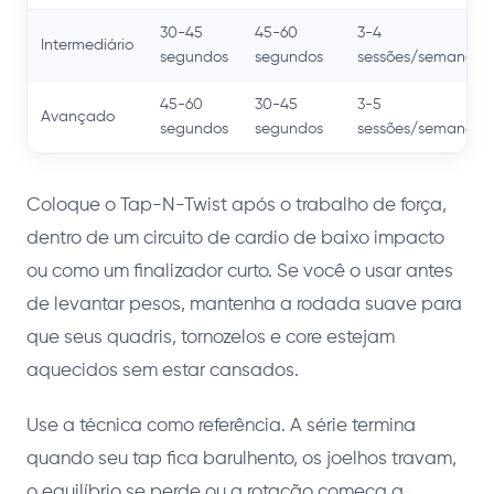
30-45
45-60
3-4
Intermediário
segundos
segundos
sessões/semana
45-60
30-45
3-5
Avançado
segundos
segundos
sessões/semana
Coloque o Tap-N-Twist após o trabalho de força,
dentro de um circuito de cardio de baixo impacto
ou como um finalizador curto. Se você o usar antes
de levantar pesos, mantenha a rodada suave para
que seus quadris, tornozelos e core estejam
aquecidos sem estar cansados.
Use a técnica como referência. A série termina
quando seu tap fica barulhento, os joelhos travam,
o equilíbrio se perde ou a rotação começa a