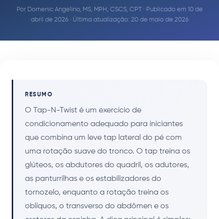
Por
Domenic Angelino, MS, MPH, CSCS, CPT
· Publicado em 10 de
abril de 2026 · Última atualização: 20 de maio de 2026
RESUMO
O Tap-N-Twist é um exercício de
condicionamento adequado para iniciantes
que combina um leve tap lateral do pé com
uma rotação suave do tronco. O tap treina os
glúteos, os abdutores do quadril, os adutores,
as panturrilhas e os estabilizadores do
tornozelo, enquanto a rotação treina os
oblíquos, o transverso do abdômen e os